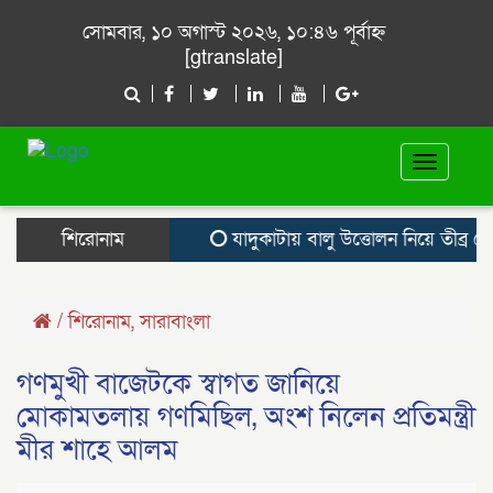
সোমবার, ১০ অগাস্ট ২০২৬, ১০:৪৬ পূর্বাহ্ন
[gtranslate]
Toggle
navigat
শিরোনাম
যাদুকাটায় বালু উত্তোলন নিয়ে তীব্র ক্ষোভ,
/
শিরোনাম
,
সারাবাংলা
গণমুখী বাজেটকে স্বাগত জানিয়ে
মোকামতলায় গণমিছিল, অংশ নিলেন প্রতিমন্ত্রী
মীর শাহে আলম