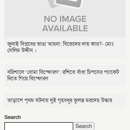
জুলাই বিপ্লবের ভাঙা আয়না: বিভেদের দায় কার?- মোঃ
সেলিম উদ্দীন ।
বরিশালে ‘বোমা বিস্ফোরণ’: রশিতে বাঁধা চিপসের প্যাকেট
নিতে গিয়ে বিস্ফোরণ
তাড়াশে পৃথম ঘটনায় দুই গৃহবধূর ঝুলন্ত মরদেহ উদ্ধার
Search
Search