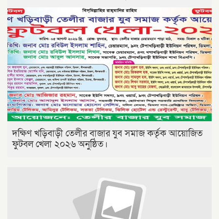
দক্ষিণ খড়িবাড়ী তেলীর বাজার যুব সমাজ কর্তৃক আয়োজিত
ফুটবল খেলা ২০২৬ অনুষ্ঠিত।