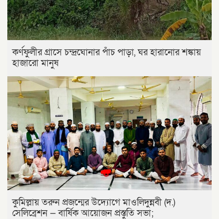
কর্ণফুলীর গ্রাসে চন্দ্রঘোনার পাঁচ পাড়া, ঘর হারানোর শঙ্কায়
হাজারো মানুষ
কুমিল্লায় তরুন প্রজন্মের উদ্যোগে মাওলিদুন্নবী (দ.)
সেলিব্রেশন — বার্ষিক আয়োজন প্রস্তুতি সভা;