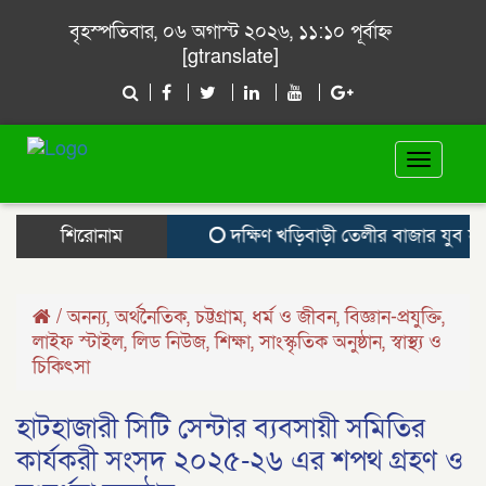
বৃহস্পতিবার, ০৬ অগাস্ট ২০২৬, ১১:১০ পূর্বাহ্ন
[gtranslate]
Toggle
navigat
শিরোনাম
দক্ষিণ খড়িবাড়ী তেলীর বাজার যুব সমা
/
অনন্য
,
অর্থনৈতিক
,
চট্টগ্রাম
,
ধর্ম ও জীবন
,
বিজ্ঞান-প্রযুক্তি
,
লাইফ স্টাইল
,
লিড নিউজ
,
শিক্ষা
,
সাংস্কৃতিক অনুষ্ঠান
,
স্বাস্থ্য ও
চিকিৎসা
হাটহাজারী সিটি সেন্টার ব্যবসায়ী সমিতির
কার্যকরী সংসদ ২০২৫-২৬ এর শপথ গ্রহণ ও