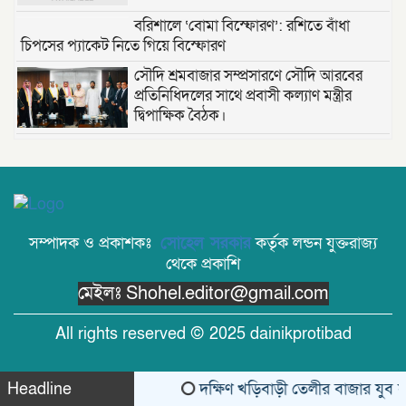
বরিশালে ‘বোমা বিস্ফোরণ’: রশিতে বাঁধা
চিপসের প্যাকেট নিতে গিয়ে বিস্ফোরণ
সৌদি শ্রমবাজার সম্প্রসারণে সৌদি আরবের
প্রতিনিধিদলের সাথে প্রবাসী কল্যাণ মন্ত্রীর
দ্বিপাক্ষিক বৈঠক।
তাড়াশে পৃথম ঘটনায় দুই গৃহবধূর ঝুলন্ত মরদেহ
উদ্ধার
“দি ওয়ান পাউন্ড জেনারেল হসপিটাল” ট্রাস্টি
সিলেট-২ আসনের এমপি লুনা’র সা‌থে বৃটেনে
সম্পাদক ও প্রকাশকঃ
সোহেল সরকার
কর্তৃক লন্ডন যুক্তরাজ্য
সাক্ষাৎ বিনিময়
থেকে প্রকাশি
মেইলঃ Shohel.editor@gmail.com
মানবিক সংগঠন সিলেট-চট্টগ্রাম ফ্রেন্ডশিপ
ফাউন্ডেশন যুক্তরাজ্য শাখা’র কমিটি গঠন
All rights reserved © 2025 dainikprotibad
বাংলাদেশ জাতীয়তাবাদী স্বেচ্ছাসেবক দলের
হরিপুর উপজেলা শাখার নতুন কমিটি গঠন ।
Headline
দক্ষিণ খড়িবাড়ী তেলীর বাজার যুব সম