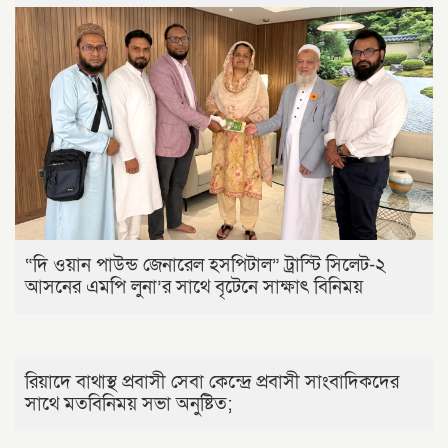
“দি ওয়ান পাউন্ড জেনারেল হসপিটাল” ট্রাস্টি সিলেট-২
আসনের এমপি লুনা’র সা‌থে বৃটেনে সাক্ষাৎ বিনিময়
রিয়াদে বাথাস্থ প্রবাসী সেবা কেন্দ্রে প্রবাসী সাংবাদিকদের
সাথে মতবিনিময় সভা অনুষ্টিত;