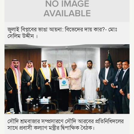
জুলাই বিপ্লবের ভাঙা আয়না: বিভেদের দায় কার?- মোঃ
সেলিম উদ্দীন ।
সৌদি শ্রমবাজার সম্প্রসারণে সৌদি আরবের প্রতিনিধিদলের
সাথে প্রবাসী কল্যাণ মন্ত্রীর দ্বিপাক্ষিক বৈঠক।