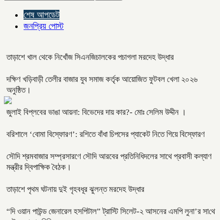
শেষ আপডেট
জনপ্রিয় পোস্ট
তাড়াশে খাল থেকে নিখোঁজ সিএনজিচালকের পচাগলা মরদেহ উদ্ধার
দক্ষিণ খড়িবাড়ী তেলীর বাজার যুব সমাজ কর্তৃক আয়োজিত ফুটবল খেলা ২০২৬
অনুষ্ঠিত।
জুলাই বিপ্লবের ভাঙা আয়না: বিভেদের দায় কার?- মোঃ সেলিম উদ্দীন ।
বরিশালে ‘বোমা বিস্ফোরণ’: রশিতে বাঁধা চিপসের প্যাকেট নিতে গিয়ে বিস্ফোরণ
সৌদি শ্রমবাজার সম্প্রসারণে সৌদি আরবের প্রতিনিধিদলের সাথে প্রবাসী কল্যাণ
মন্ত্রীর দ্বিপাক্ষিক বৈঠক।
তাড়াশে পৃথম ঘটনায় দুই গৃহবধূর ঝুলন্ত মরদেহ উদ্ধার
“দি ওয়ান পাউন্ড জেনারেল হসপিটাল” ট্রাস্টি সিলেট-২ আসনের এমপি লুনা’র সা‌থে