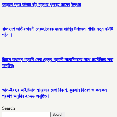
তাড়াশে পৃথম ঘটনায় দুই গৃহবধূর ঝুলন্ত মরদেহ উদ্ধার
বাংলাদেশ জাতীয়তাবাদী স্বেচ্ছাসেবক দলের হরিপুর উপজেলা শাখার নতুন কমিটি
গঠন ।
রিয়াদে বাথাস্থ প্রবাসী সেবা কেন্দ্রে প্রবাসী সাংবাদিকদের সাথে মতবিনিময় সভা
অনুষ্টিত;
আল-ইযহার আইডিয়াল মাদ্রাসায় মেধা বিকাশ, কুরআন বিতরণ ও ফলাফল
প্রকাশ অনুষ্ঠান ২০২৬ অনুষ্ঠিত।
Search
Search