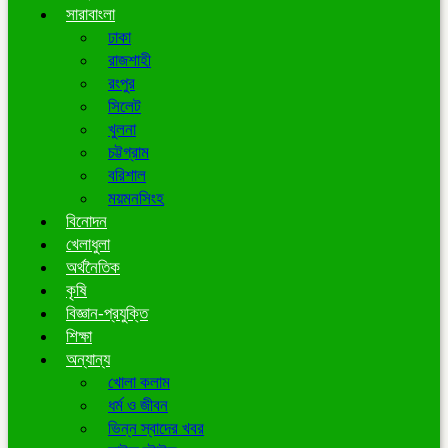
সারাবাংলা
ঢাকা
রাজশাহী
রংপুর
সিলেট
খুলনা
চট্টগ্রাম
বরিশাল
ময়মনসিংহ
বিনোদন
খেলাধুলা
অর্থনৈতিক
কৃষি
বিজ্ঞান-প্রযুক্তি
শিক্ষা
অন্যান্য
খোলা কলাম
ধর্ম ও জীবন
ভিন্ন স্বাদের খবর