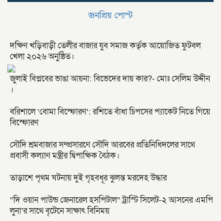
জনপ্রিয় পোস্ট
দক্ষিণ খড়িবাড়ী তেলীর বাজার যুব সমাজ কর্তৃক আয়োজিত ফুটবল
খেলা ২০২৬ অনুষ্ঠিত।
জুলাই বিপ্লবের ভাঙা আয়না: বিভেদের দায় কার?- মোঃ সেলিম উদ্দীন
।
বরিশালে ‘বোমা বিস্ফোরণ’: রশিতে বাঁধা চিপসের প্যাকেট নিতে গিয়ে
বিস্ফোরণ
সৌদি শ্রমবাজার সম্প্রসারণে সৌদি আরবের প্রতিনিধিদলের সাথে
প্রবাসী কল্যাণ মন্ত্রীর দ্বিপাক্ষিক বৈঠক।
তাড়াশে পৃথম ঘটনায় দুই গৃহবধূর ঝুলন্ত মরদেহ উদ্ধার
“দি ওয়ান পাউন্ড জেনারেল হসপিটাল” ট্রাস্টি সিলেট-২ আসনের এমপি
লুনা’র সা‌থে বৃটেনে সাক্ষাৎ বিনিময়