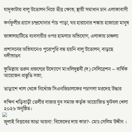
যাদুকাটায় বালু উত্তোলন নিয়ে তীব্র ক্ষোভ, স্থায়ী সমাধান চান এলাকাবাসী
কর্ণফুলীর গ্রাসে চন্দ্রঘোনার পাঁচ পাড়া, ঘর হারানোর শঙ্কায় হাজারো মানুষ
জাঙ্গালহাটিতে ব্যবসায়ীর ওপর হামলার অভিযোগ, এলাকায় চাঞ্চল্য
প্রশাসনের অভিযানেও পুরোপুরি বন্ধ হয়নি বালু উত্তোলন, বাড়ছে
নদীভাঙন
কুমিল্লায় তরুন প্রজন্মের উদ্যোগে মাওলিদুন্নবী (দ.) সেলিব্রেশন — বার্ষিক
আয়োজন প্রস্তুতি সভা;
তাড়াশে খাল থেকে নিখোঁজ সিএনজিচালকের পচাগলা মরদেহ উদ্ধার
দক্ষিণ খড়িবাড়ী তেলীর বাজার যুব সমাজ কর্তৃক আয়োজিত ফুটবল খেলা
২০২৬ অনুষ্ঠিত।
জুলাই বিপ্লবের ভাঙা আয়না: বিভেদের দায় কার?- মোঃ সেলিম উদ্দীন ।