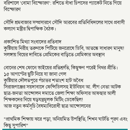
বরিশালে ‘বোমা বিস্ফোরণ’: রশিতে বাঁধা চিপসের প্যাকেট নিতে গিয়ে
বিস্ফোরণ
সৌদি শ্রমবাজার সম্প্রসারণে সৌদি আরবের প্রতিনিধিদলের সাথে প্রবাসী
কল্যাণ মন্ত্রীর দ্বিপাক্ষিক বৈঠক।
প্রকাশিত মিথ্যা সংবাদের প্রতিবাদ
কুষ্টিয়ায় নিরীহ তরুণকে পিটিয়ে জনরোষে ডিবি, আতঙ্কে সাধারণ মানুষ!
সলঙ্গায় বিয়ের দাবিতে প্রেমিকের বাড়িতে প্রেমিকার অবস্থান
বোনের শেষ ফোনে ভাইয়ের প্রতিশ্রুতি, কিছুক্ষণ পরেই নিথর প্রীতি।
১৫ আগস্টের ছুটি নিয়ে যা জানা গেল
কুষ্টিয়ার দৌলতপুরে পঁচাত্তর শতাংশ হাট অবৈধ
সিরাজগঞ্জের সয়দাবাদে ফেন্সিডিলসহ ইউনিয়ন আ. লীগ নেতা আটক
ছাত্র-জনতা আন্দোলন দমাতে জেলা শিক্ষা অফিসার আফছার আলী
শিক্ষকদের নিয়ে ষড়যন্ত্রমুলক মিটিং ডেকেছিল!
আজ নতুন কর্মসূচি বৈষম্যবিরোধী ছাত্র আন্দোলনের
“প্রাথমিক শিক্ষায় ঝরে পড়া, অনিয়মিত উপস্থিতি, শিখন ঘাটতি পূরণ এবং
কিছু সুপারিশ”