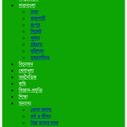
সারাবাংলা
ঢাকা
রাজশাহী
রংপুর
সিলেট
খুলনা
চট্টগ্রাম
বরিশাল
ময়মনসিংহ
বিনোদন
খেলাধুলা
অর্থনৈতিক
কৃষি
বিজ্ঞান-প্রযুক্তি
শিক্ষা
অন্যান্য
খোলা কলাম
ধর্ম ও জীবন
ভিন্ন স্বাদের খবর