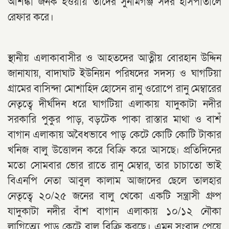
আশঙ্কা জনক হওয়ায় তাদের সুনামগঞ্জ সদর হাসপাতালে
রেফার করে।
স্থানীয় এলাকাবাসীর ও আহতদের আত্নীয় বোরহান উদ্দিন
জানাযায়, বাদাঘাট ইউনিয়ন পরিষদের সদস্য ও ঘাগটিয়া
গ্রামের বাসিন্দা মোশাহিদ হোসেন রানু ওরোপে রানু মেম্বারের
নেতৃত্বে দীর্ঘদিন ধরে ঘাগটিয়া এলাকায় যাদুকাটা নদীর
সরকারি পুকুর পাড়, বড়টেক পাকা রাস্তার মাথা ও বাশঁ
বাগান এলাকায় অবৈধভাবে পাড় কেটে কোটি কোটি টাকার
খনিজ বালু উত্তোলন করে বিক্রি করে আসছে৷ প্রতিদিনের
মতো সোমবার ভোর রাতে রানু মেম্বার, তার চাচাতো ভাই
বিএনপি নেতা আবুল কালাম আজাদের ছেলে তালহার
নেতৃত্বে ২০/২৫ জনের বালু খেকো একটি সন্ত্রাসী গ্রুপ
যাদুকাটা নদীর বাঁশ বাগান এলাকায় ১০/১২ নৌকা
লাগিত্ম্যে পাড় কেটে বালু বিক্রি করছে। এমন সংবাদ পেয়ে