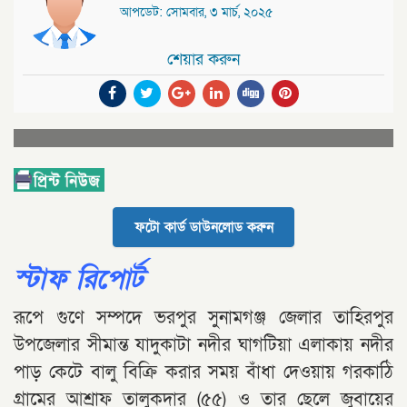
আপডেট: সোমবার, ৩ মার্চ, ২০২৫
শেয়ার করুন
ফটো কার্ড ডাউনলোড করুন
স্টাফ রিপোর্ট
রূপে গুণে সম্পদে ভরপুর সুনামগঞ্জ জেলার তাহিরপুর
উপজেলার সীমান্ত যাদুকাটা নদীর ঘাগটিয়া এলাকায় নদীর
পাড় কেটে বালু বিক্রি করার সময় বাঁধা দেওয়ায় গরকাঠি
গ্রামের আশ্রাফ তালুকদার (৫৫) ও তার ছেলে জুবায়ের