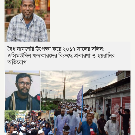
বৈধ নামজারি উপেক্ষা করে ২০১৭ সালের দলিল:
জসিমউদ্দিন খন্দকারদের বিরুদ্ধে প্রতারণা ও হয়রানির
অভিযোগ