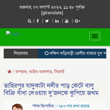
শুক্রবার, ০৭ অগাস্ট ২০২৬, ১১:২৮ পূর্বাহ্ন
[gtranslate]
Toggle
navigat
শিরোনাম
দক্ষিণ খড়িবাড়ী তেলীর বাজার যুব সমাজ
/
অপরাধ
,
আইন-আদালত
,
সিলেট
তাহিরপুর যাদুকাটা নদীর পাড় কেটে বালু
বিক্রি বাঁধা দেওয়ায় দু’জনকে কুপিয়ে জখম
স্টাফ রিপোর্টার::
/ ২৪৬ বার দেখা হয়েছে