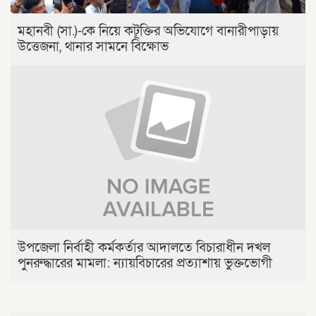
মহানবী (সা.)-কে নিয়ে কটূক্তির অভিযোগে বানারীপাড়ায়
উত্তেজনা, থানার সামনে বিক্ষোভ
উপজেলা নির্বাহী কর্মকর্তার আদালতে বিচারাধীন দখল
পুনরুদ্ধারের মামলা: ন্যায়বিচারের প্রত্যাশায় ভুক্তভোগী