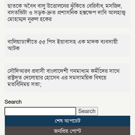
ছাতকে অবৈধ বালু উত্তোলনের ঝুঁকিতে বেরিবাঁধ, মসজিদ,
বসতভিটা ও সড়ক-দ্রুত প্রশাসনিক হস্তক্ষেপ দাবি আলহাজ্ব
মোহাম্মদ নুরুল হকের
বালিয়াডাঙ্গীতে ৫৫ পিস ইয়াবাসহ এক মাদক ব্যবসায়ী
আটক
সৌদিআরব প্রবাসী বাংলাদেশী গনমাধ্যম কর্মীদের সাথে
রাষ্ট্রদূত দেলোয়ার হোসেন এর সমসাময়িক বিষয়ে
মতবিনিময় সভা;
Search
Search
শেষ আপডেট
জনপ্রিয় পোস্ট