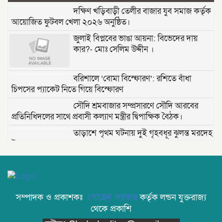
দক্ষিণ খড়িবাড়ী তেলীর বাজার যুব সমাজ কর্তৃক
আয়োজিত ফুটবল খেলা ২০২৬ অনুষ্ঠিত।
জুলাই বিপ্লবের ভাঙা আয়না: বিভেদের দায়
কার?- মোঃ সেলিম উদ্দীন ।
বরিশালে ‘বোমা বিস্ফোরণ’: রশিতে বাঁধা
চিপসের প্যাকেট নিতে গিয়ে বিস্ফোরণ
সৌদি শ্রমবাজার সম্প্রসারণে সৌদি আরবের
প্রতিনিধিদলের সাথে প্রবাসী কল্যাণ মন্ত্রীর দ্বিপাক্ষিক বৈঠক।
তাড়াশে পৃথম ঘটনায় দুই গৃহবধূর ঝুলন্ত মরদেহ
উদ্ধার
“দি ওয়ান পাউন্ড জেনারেল হসপিটাল” ট্রাস্টি
সিলেট-২ আসনের এমপি লুনা’র সা‌থে বৃটেনে
সাক্ষাৎ বিনিময়
সম্পাদক ও প্রকাশকঃ
সোহেল সরকার
কর্তৃক লন্ডন যুক্তরাজ্য
মানবিক সংগঠন সিলেট-চট্টগ্রাম ফ্রেন্ডশিপ
থেকে প্রকাশি
ফাউন্ডেশন যুক্তরাজ্য শাখা’র কমিটি গঠন