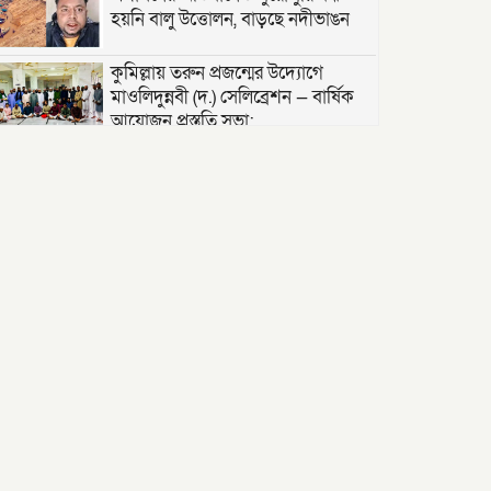
হয়নি বালু উত্তোলন, বাড়ছে নদীভাঙন
কুমিল্লায় তরুন প্রজন্মের উদ্যোগে
মাওলিদুন্নবী (দ.) সেলিব্রেশন — বার্ষিক
আয়োজন প্রস্তুতি সভা;
তাড়াশে খাল থেকে নিখোঁজ
সিএনজিচালকের পচাগলা মরদেহ উদ্ধার
দক্ষিণ খড়িবাড়ী তেলীর বাজার যুব সমাজ
কর্তৃক আয়োজিত ফুটবল খেলা ২০২৬
অনুষ্ঠিত।
জুলাই বিপ্লবের ভাঙা আয়না: বিভেদের
দায় কার?- মোঃ সেলিম উদ্দীন ।
বরিশালে ‘বোমা বিস্ফোরণ’: রশিতে বাঁধা
চিপসের প্যাকেট নিতে গিয়ে বিস্ফোরণ