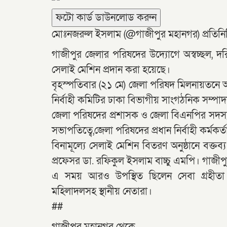
ফটো কার্ড ডাউনলোড করুন
মোঃনজরুল ইসলাম (@গাজীপুর মহানগর) প্রতিনি
গাজীপুর জেলার পরিষদের উদ্যোগে অস্বচ্ছল, দরিদ
সেলাই মেশিন প্রদান করা হয়েছে।
বৃহস্পতিবার (২১ মে) জেলা পরিষদ মিলনায়তনে 
নির্বাহী কমিটির ঢাকা বিভাগীয় সাংগঠনিক সম্
জেলা পরিষদের প্রশাসক ও জেলা বিএনপির সদস্য
সভাপতিত্বে,জেলা পরিষদের প্রধান নির্বাহী কর্মক
বিনামূল্যে সেলাই মেশিন বিতরণ অনুষ্ঠানে বক্ত
প্রফেসর ডা. রফিকুল ইসলাম বাচ্চু এমপি। গাজীপু
এ সময় আরও উপস্থিত ছিলেন সেবা গ্রহীতা মহ
মহিলাদলসহ স্থানীয় নেতারা।
##