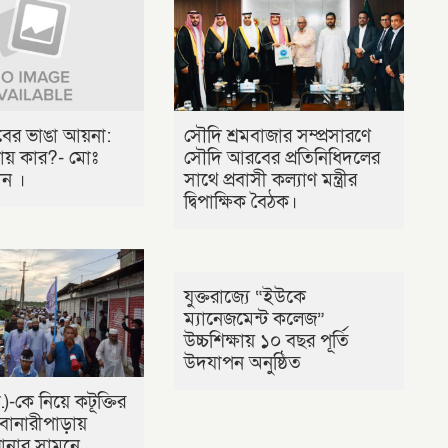
লবের ভাঙা আয়না:
সৌদি শ্রমবাজার সম্প্রসারণে
ায় কার?- মোঃ
সৌদি আরবের প্রতিনিধিদলের
ীন ।
সাথে প্রবাসী কল্যাণ মন্ত্রীর
দ্বিপাক্ষিক বৈঠক।
যুক্তরাজ্যে “ইউকে
ম্যানেজমেন্ট কলেজ”
উচ্চশিক্ষায় ১০ বছর পূর্তি
উদযাপন অনুষ্ঠিত
)-কে নিয়ে কটূক্তির
ানারীপাড়ায়
থানার সামনে