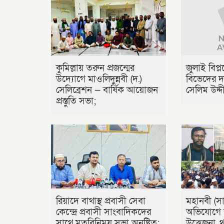
কুমিল্লায় তরুন প্রজন্মের
জুলাই বিপ্
উদ্যোগে মাওলিদুন্নবী (দ.)
বিভেদের দ
সেলিব্রেশন — বার্ষিক আয়োজন
সেলিম উদ্দ
প্রস্তুতি সভা;
রিয়াদে বাথাস্থ প্রবাসী সেবা
মহানবী (সা.
কেন্দ্রে প্রবাসী সাংবাদিকদের
অভিযোগে ব
সাথে মতবিনিময় সভা অনুষ্টিত;
উত্তেজনা, 