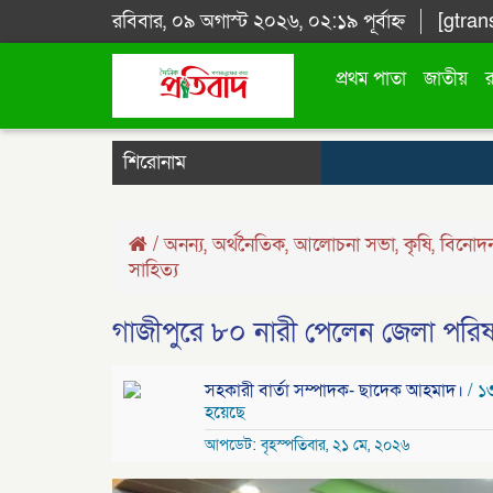
রবিবার, ০৯ অগাস্ট ২০২৬, ০২:১৯ পূর্বাহ্ন
[gtran
প্রথম পাতা
জাতীয়
শিরোনাম
/
অনন্য
,
অর্থনৈতিক
,
আলোচনা সভা
,
কৃষি
,
বিনোদ
সাহিত্য
গাজীপুরে ৮০ নারী পেলেন জেলা পরি
সহকারী বার্তা সম্পাদক- ছাদেক আহমাদ।
/ ১
হয়েছে
আপডেট: বৃহস্পতিবার, ২১ মে, ২০২৬