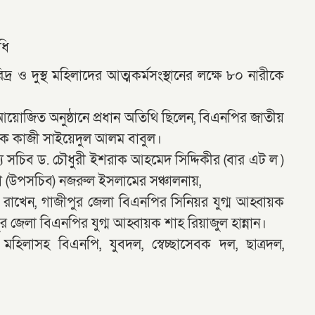
ধি
্র ও দুস্থ মহিলাদের আত্মকর্মসংস্থানের লক্ষে ৮০ নারীকে
আয়োজিত অনুষ্ঠানে প্রধান অতিথি ছিলেন, বিএনপির জাতীয়
পাদক কাজী সাইয়েদুল আলম বাবুল।
 সচিব ড. চৌধুরী ইশরাক আহমেদ সিদ্দিকীর (বার এট ল )
র্তা (উপসচিব) নজরুল ইসলামের সঞ্চালনায়,
ব্য রাখেন, গাজীপুর জেলা বিএনপির সিনিয়র যুগ্ম আহ্বায়ক
র জেলা বিএনপির যুগ্ম আহ্বায়ক শাহ রিয়াজুল হান্নান।
িলাসহ বিএনপি, যুবদল, স্বেচ্ছাসেবক দল, ছাত্রদল,