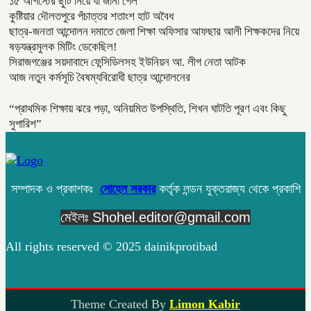
১৫ আগস্টের ছুটি নিয়ে যা জানা গেল
কুষ্টিয়ার দৌলতপুরে পঁচাত্তর শতাংশ হাট অবৈধ
ছাত্র-জনতা আন্দোলন দমাতে জেলা শিক্ষা অফিসার আফছার আলী শিক্ষকদের নিয়ে
ষড়যন্ত্রমুলক মিটিং ডেকেছিল!
সিরাজগঞ্জের সয়দাবাদে ফেন্সিডিলসহ ইউনিয়ন আ. লীগ নেতা আটক
আজ নতুন কর্মসূচি বৈষম্যবিরোধী ছাত্র আন্দোলনের
“প্রাথমিক শিক্ষায় ঝরে পড়া, অনিয়মিত উপস্থিতি, শিখন ঘাটতি পূরণ এবং কিছু
সুপারিশ”
সম্পাদক ও প্রকাশকঃ
সোহেল সরকার
কর্তৃক লন্ডন যুক্তরাজ্য থেকে প্রকাশি
মেইলঃ Shohel.editor@gmail.com
All rights reserved © 2025 dainikprotibad
Theme Created By
Limon Kabir