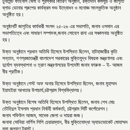
টুর্নামেন্ট ফাইনাল খেলা ও পুরস্কার বিতরণ অনুষ্ঠান, রক্তদান কর্মসূচি ও জাগৃতি
ব্লাড ডোনার গ্রুপের কার্যক্রম শুভ উদ্বোধন ও মনোজ্ঞ সাংস্কৃতিক অনুষ্ঠান
অনুষ্ঠিত হয়।
অনুষ্ঠানটি জাগৃতির কার্যকরী সংসদ ২৫-২৬ এর সভাপতি, জনাব ওসমান এর
সভাপতিত্বে এবং সাধারণ সম্পাদক,জনাব সোহেল রানা এর সঞ্চালনায় অনুষ্ঠিত
হয়।
উক্ত অনুষ্ঠানে প্রধান অতিথি হিসেবে উপস্থিত ছিলেন, হাটহাজারীর কৃতি
সন্তান, গণপ্রজাতন্ত্রী বাংলাদেশ সরকারের মুক্তিযুদ্ধ বিষয়ক মন্ত্রণালয় এবং
দুর্যোগ ব্যবস্থাপনা ও ত্রাণ মন্ত্রণালয়ের উপদেষ্টা জনাব ফারুক – ই- আজম
বীর প্রতীক।
উক্ত অনুষ্ঠানে গেস্ট অফ অনার হিসেবে উপস্থিত ছিলেন, জনাব মুহাম্মদ
ইয়াহইয়া আখতার উপাচার্য,চট্টগ্রাম বিশ্ববিদ্যালয়।
উক্ত অনুষ্ঠানে বিশেষ অতিথি হিসেবে উপস্থিত ছিলেন, জনাব শেখ মোঃ
তৌহিদুল ইসলাম প্রধান নির্বাহী কর্মকর্তা, চট্টগ্রাম সিটি কর্পোরেশন।
জনাব শফিউল আজম, সাবেক জেলা ও দায়রা জজ।
জনাবা সোনিয়া নার্গিস লিপি চেয়ারম্যান, বীর মুক্তিযোদ্ধা অ্যাডভোকেট মোহাম্মদ
মুসা কল্যাণ ট্রাস্ট।