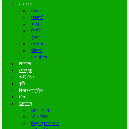
সারাবাংলা
ঢাকা
রাজশাহী
রংপুর
সিলেট
খুলনা
চট্টগ্রাম
বরিশাল
ময়মনসিংহ
বিনোদন
খেলাধুলা
অর্থনৈতিক
কৃষি
বিজ্ঞান-প্রযুক্তি
শিক্ষা
অন্যান্য
খোলা কলাম
ধর্ম ও জীবন
ভিন্ন স্বাদের খবর