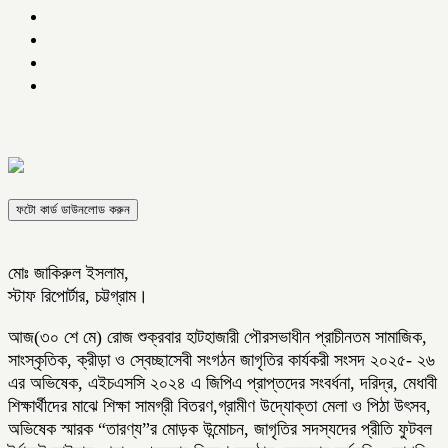
ফটো কার্ড ডাউনলোড করুন
মোঃ জাকিরুল ইসলাম,
স্টাফ রিপোর্টার, চট্টগ্রাম।
আজ(৩০ শে মে) রোজ শুক্রবার হাটহাজারী পৌরসভাধীন প্রাচীনতম সামাজিক,
সাংস্কৃতিক, ক্রীড়া ও স্বেচ্ছাসেবী সংগঠন জাগৃতির কার্যকরী সংসদ ২০২৫- ২৬
এর অভিষেক, এইচএসসি ২০২৪ এ জিপিএ প্রাপ্তদের সংবর্ধনা, দরিদ্র, মেধাবী
শিক্ষার্থীদের মাঝে শিক্ষা সামগ্রী বিতরণ,গ্রামীণ উদ্যোক্তা মেলা ও পিঠা উৎসব,
অভিষেক স্মারক “তারণ্য”র মোড়ক উন্মোচন, জাগৃতির সদস্যদের প্রীতি ফুটবল