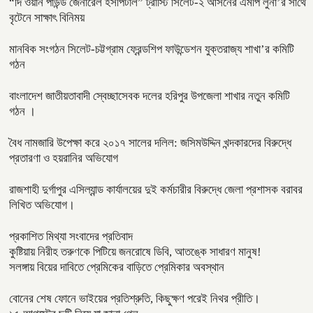
“দি ওয়ান পাউন্ড জেনারেল হসপিটাল” ট্রাস্টি সিলেট-২ আসনের এমপি লুনা’র সা‌থে
বৃটেনে সাক্ষাৎ বিনিময়
মানবিক সংগঠন সিলেট-চট্টগ্রাম ফ্রেন্ডশিপ ফাউন্ডেশন যুক্তরাজ্য শাখা’র কমিটি
গঠন
বাংলাদেশ জাতীয়তাবাদী স্বেচ্ছাসেবক দলের হরিপুর উপজেলা শাখার নতুন কমিটি
গঠন ।
বৈধ নামজারি উপেক্ষা করে ২০১৭ সালের দলিল: জসিমউদ্দিন খন্দকারদের বিরুদ্ধে
প্রতারণা ও হয়রানির অভিযোগ
রাজশাহী দুর্গাপুর এসিল্যান্ড কার্যালয়ের দুই কর্মচারীর বিরুদ্ধে জেলা প্রশাসক বরাবর
লিখিত অভিযোগ।
প্রকাশিত মিথ্যা সংবাদের প্রতিবাদ
কুষ্টিয়ায় নিরীহ তরুণকে পিটিয়ে জনরোষে ডিবি, আতঙ্কে সাধারণ মানুষ!
সলঙ্গায় বিয়ের দাবিতে প্রেমিকের বাড়িতে প্রেমিকার অবস্থান
বোনের শেষ ফোনে ভাইয়ের প্রতিশ্রুতি, কিছুক্ষণ পরেই নিথর প্রীতি।