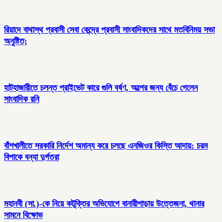
রিয়াদে বাথাস্থ প্রবাসী সেবা কেন্দ্রে প্রবাসী সাংবাদিকদের সাথে মতবিনিময় সভা
অনুষ্টিত;
হাটহাজারীতে চলন্ত প্রাইভেট কারে গুলি বর্ষণ, অল্পের জন্য বেঁচে গেলেন
সাংবাদিক রনি
বাঁশখালীতে সরকারি নির্দেশ অমান্য করে চলছে এনজিওর কিস্তি আদায়: চরম
বিপাকে বন্যা দুর্গতরা
মহানবী (সা.)-কে নিয়ে কটূক্তির অভিযোগে বানারীপাড়ায় উত্তেজনা, থানার
সামনে বিক্ষোভ