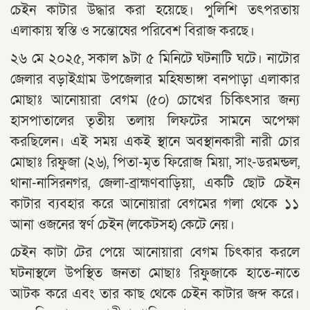
চেইন কাটার উদ্ধার করা হয়েছে। পুলিশি তৎপরতায়
এলাকায় স্বস্তি ও সন্তোষের পরিবেশ বিরাজ করছে।
২৬ মে ২০২৫, সকাল ৯টা ৫ মিনিটে ঘটনাটি ঘটে। নাটোর
জেলার বড়াইগ্রাম উপজেলার মহিষভাঙ্গা বনপাড়া এলাকার
মোছাঃ আনোয়ারা বেগম (৫০) চোখের চিকিৎসার জন্য
হাসপাতালের তৃতীয় তলায় লিফটের সামনে অপেক্ষা
করছিলেন। এই সময় একই স্থানে অবস্থানকারী নারী চোর
মোছাঃ রিফুজা (২৬), পিতা-মৃত ফিরোজ মিয়া, সাং-ডরমন্ডল,
থানা-নাসিরনগর, জেলা-ব্রাহ্মণবাড়িয়া, একটি ছোট চেইন
কাটার ব্যবহার করে আনোয়ারা বেগমের গলা থেকে ১১
আনা ওজনের স্বর্ণ চেইন (লকেটসহ) কেটে নেয়।
চেইন কাটা টের পেয়ে আনোয়ারা বেগম চিৎকার করলে
ঘটনাস্থলে উপস্থিত জনতা মোছাঃ রিফুজাকে হাতে-নাতে
আটক করে এবং তার কাছ থেকে চেইন কাটার জব্দ করে।