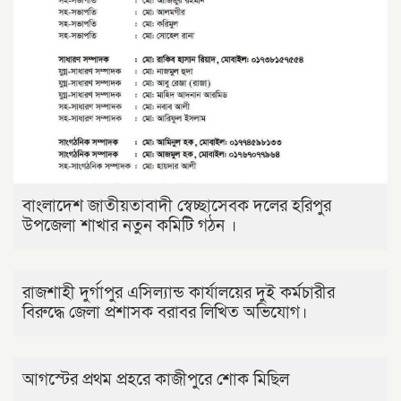
বাংলাদেশ জাতীয়তাবাদী স্বেচ্ছাসেবক দলের হরিপুর
উপজেলা শাখার নতুন কমিটি গঠন ।
রাজশাহী দুর্গাপুর এসিল্যান্ড কার্যালয়ের দুই কর্মচারীর
বিরুদ্ধে জেলা প্রশাসক বরাবর লিখিত অভিযোগ।
আগস্টের প্রথম প্রহরে কাজীপুরে শোক মিছিল