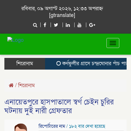
রবিবার, ০৯ অগাস্ট ২০২৬, ১২:৩৩ অপরাহ্ন
[gtranslate]
Toggle
navigat
শিরোনাম
কর্ণফুলীর গ্রাসে চন্দ্রঘোনার পাঁচ পাড়া,
/
শিরোনাম
এনায়েতপুরে হাসপাতালে স্বর্ণ চেইন চুরির
ঘটনায় দুই নারী গ্রেফতার
রিপোর্টারের নাম
/ ১৮২ বার দেখা হয়েছে