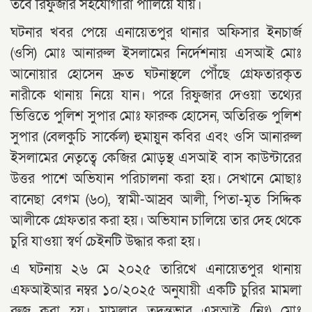
তবে রিফুজার সহযোগীরা পালিয়ে যায়।
ঘটনার খবর পেয়ে এনায়েতপুর থানার অফিসার ইনচার্জ
(ওসি) মোঃ আনারুল ইসলামের নির্দেশনায় এসআই মোঃ
আনোয়ার হোসেন দ্রুত ঘটনাস্থলে পৌঁছে গ্রেফতারকৃত
নারীকে থানায় নিয়ে যান। পরে রিফুজার দেওয়া তথ্যের
ভিত্তিতে পুলিশ সুপার মোঃ ফারুক হোসেন, অতিরিক্ত পুলিশ
সুপার (বেলকুচি সার্কেল) হুমায়ুন কবির এবং ওসি আনারুল
ইসলামের নেতৃত্বে কেজির মোড়স্থ এসআই বাস কাউন্টারের
উত্তর পাশে অভিযান পরিচালনা করা হয়। সেখানে মোছাঃ
বানেছা বেগম (৬০), স্বামী-আস্রব আলী, পিতা-মৃত সিদ্দিক
আলীকে গ্রেফতার করা হয়। অভিযান চালিয়ে তার দেহ থেকে
চুরি যাওয়া স্বর্ণ চেইনটি উদ্ধার করা হয়।
এ ঘটনায় ২৬ মে ২০২৫ তারিখে এনায়েতপুর থানায়
এফআইআর নম্বর ১০/২০২৫ অনুযায়ী একটি চুরির মামলা
রুজু করা হয়। মামলার তদন্তভার এসআই (নিঃ) মোঃ