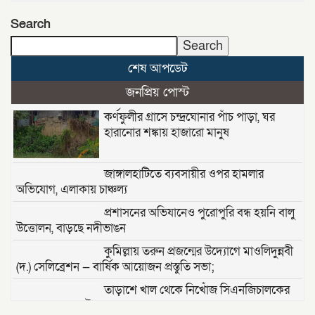
Search
Search
শেষ আপডেট
জনপ্রিয় পোস্ট
কর্ণফুলীর গ্রাসে চন্দ্রঘোনার পাঁচ পাড়া, ঘর
হারানোর শঙ্কায় হাজারো মানুষ
জাঙ্গালহাটিতে ব্যবসায়ীর ওপর হামলার
অভিযোগ, এলাকায় চাঞ্চল্য
প্রশাসনের অভিযানেও পুরোপুরি বন্ধ হয়নি বালু
উত্তোলন, বাড়ছে নদীভাঙন
কুমিল্লায় তরুন প্রজন্মের উদ্যোগে মাওলিদুন্নবী
(দ.) সেলিব্রেশন — বার্ষিক আয়োজন প্রস্তুতি সভা;
তাড়াশে খাল থেকে নিখোঁজ সিএনজিচালকের
পচাগলা মরদেহ উদ্ধার