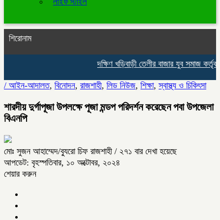
লাইফ স্টাইল
শিরোনাম
দক্ষিণ খড়িবাড়ী তেলীর বাজার যুব সমাজ কর্তৃ
/
আইন-আদালত
,
বিনোদন
,
রাজশাহী
,
লিড নিউজ
,
শিক্ষা
,
স্বাস্থ্য ও চিকিৎসা
শারদীয় দুর্গাপূজা উপলক্ষে পূজা মন্ডপ পরিদর্শন করেছেন পবা উপজেলা
বিএনপি
মোঃ সুজন আহাম্মেদ/ব্যুরো চিফ রাজশাহী
/ ২৭১ বার দেখা হয়েছে
আপডেট: বৃহস্পতিবার, ১০ অক্টোবর, ২০২৪
শেয়ার করুন