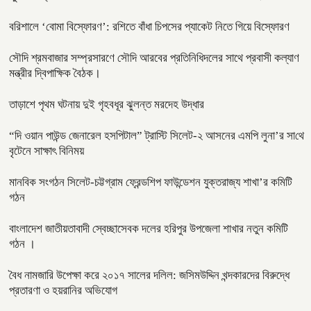
বরিশালে ‘বোমা বিস্ফোরণ’: রশিতে বাঁধা চিপসের প্যাকেট নিতে গিয়ে বিস্ফোরণ
সৌদি শ্রমবাজার সম্প্রসারণে সৌদি আরবের প্রতিনিধিদলের সাথে প্রবাসী কল্যাণ
মন্ত্রীর দ্বিপাক্ষিক বৈঠক।
তাড়াশে পৃথম ঘটনায় দুই গৃহবধূর ঝুলন্ত মরদেহ উদ্ধার
“দি ওয়ান পাউন্ড জেনারেল হসপিটাল” ট্রাস্টি সিলেট-২ আসনের এমপি লুনা’র সা‌থে
বৃটেনে সাক্ষাৎ বিনিময়
মানবিক সংগঠন সিলেট-চট্টগ্রাম ফ্রেন্ডশিপ ফাউন্ডেশন যুক্তরাজ্য শাখা’র কমিটি
গঠন
বাংলাদেশ জাতীয়তাবাদী স্বেচ্ছাসেবক দলের হরিপুর উপজেলা শাখার নতুন কমিটি
গঠন ।
বৈধ নামজারি উপেক্ষা করে ২০১৭ সালের দলিল: জসিমউদ্দিন খন্দকারদের বিরুদ্ধে
প্রতারণা ও হয়রানির অভিযোগ