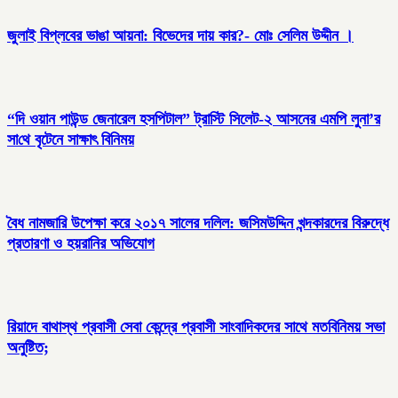
জুলাই বিপ্লবের ভাঙা আয়না: বিভেদের দায় কার?- মোঃ সেলিম উদ্দীন ।
“দি ওয়ান পাউন্ড জেনারেল হসপিটাল” ট্রাস্টি সিলেট-২ আসনের এমপি লুনা’র
সা‌থে বৃটেনে সাক্ষাৎ বিনিময়
বৈধ নামজারি উপেক্ষা করে ২০১৭ সালের দলিল: জসিমউদ্দিন খন্দকারদের বিরুদ্ধে
প্রতারণা ও হয়রানির অভিযোগ
রিয়াদে বাথাস্থ প্রবাসী সেবা কেন্দ্রে প্রবাসী সাংবাদিকদের সাথে মতবিনিময় সভা
অনুষ্টিত;