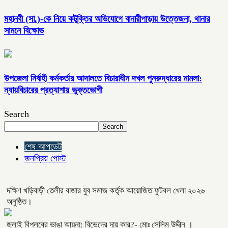
মহানবী (সা.)-কে নিয়ে কটূক্তির অভিযোগে বানারীপাড়ায় উত্তেজনা, থানার
সামনে বিক্ষোভ
উপজেলা নির্বাহী কর্মকর্তার আদালতে বিচারাধীন দখল পুনরুদ্ধারের মামলা:
ন্যায়বিচারের প্রত্যাশায় ভুক্তভোগী
Search
Search
শেষ আপডেট
জনপ্রিয় পোস্ট
দক্ষিণ খড়িবাড়ী তেলীর বাজার যুব সমাজ কর্তৃক আয়োজিত ফুটবল খেলা ২০২৬
অনুষ্ঠিত।
জুলাই বিপ্লবের ভাঙা আয়না: বিভেদের দায় কার?- মোঃ সেলিম উদ্দীন ।