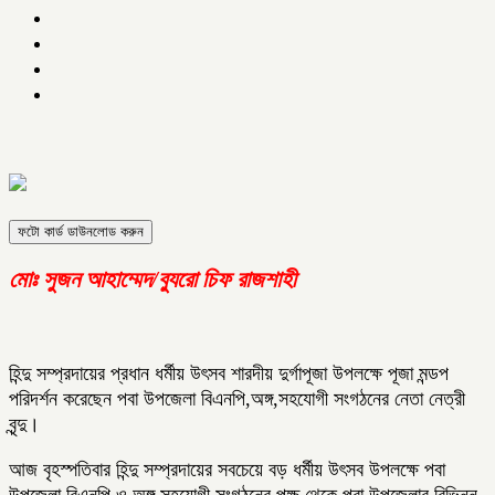
ফটো কার্ড ডাউনলোড করুন
মোঃ সুজন আহাম্মেদ/ব্যুরো চিফ রাজশাহী
হিন্দু সম্প্রদায়ের প্রধান ধর্মীয় উৎসব শারদীয় দুর্গাপূজা উপলক্ষে পূজা মন্ডপ
পরিদর্শন করেছেন পবা উপজেলা বিএনপি,অঙ্গ,সহযোগী সংগঠনের নেতা নেত্রী
বৃন্দু।
আজ বৃহস্পতিবার হিন্দু সম্প্রদায়ের সবচেয়ে বড় ধর্মীয় উৎসব উপলক্ষে পবা