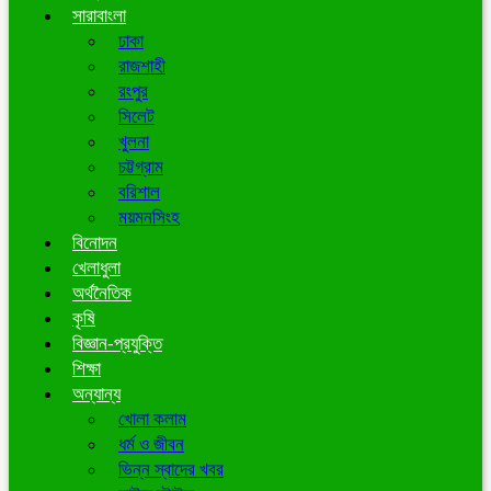
সারাবাংলা
ঢাকা
রাজশাহী
রংপুর
সিলেট
খুলনা
চট্টগ্রাম
বরিশাল
ময়মনসিংহ
বিনোদন
খেলাধুলা
অর্থনৈতিক
কৃষি
বিজ্ঞান-প্রযুক্তি
শিক্ষা
অন্যান্য
খোলা কলাম
ধর্ম ও জীবন
ভিন্ন স্বাদের খবর