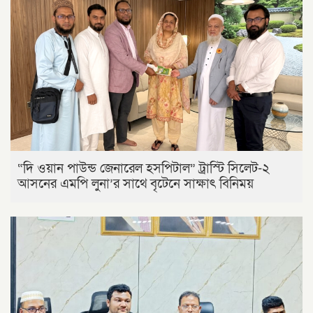
“দি ওয়ান পাউন্ড জেনারেল হসপিটাল” ট্রাস্টি সিলেট-২
আসনের এমপি লুনা’র সা‌থে বৃটেনে সাক্ষাৎ বিনিময়