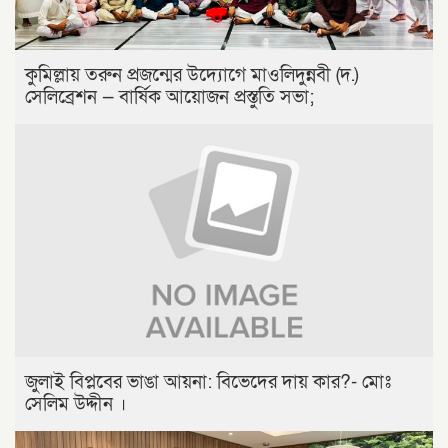
কুমিল্লায় তরুন প্রজন্মের উদ্যোগে মাওলিদুন্নবী (দ.)
সেলিব্রেশন — বার্ষিক আয়োজন প্রস্তুতি সভা;
জুলাই বিপ্লবের ভাঙা আয়না: বিভেদের দায় কার?- মোঃ
সেলিম উদ্দীন ।