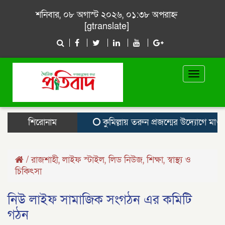
শনিবার, ০৮ অগাস্ট ২০২৬, ০১:৩৮ অপরাহ্ন
[gtranslate]
Toggle
navigat
শিরোনাম
কুমিল্লায় তরুন প্রজন্মের উদ্যোগে মাওলিদুন্
/
রাজশাহী
,
লাইফ স্টাইল
,
লিড নিউজ
,
শিক্ষা
,
স্বাস্থ্য ও
চিকিৎসা
নিউ লাইফ সামাজিক সংগঠন এর কমিটি
গঠন