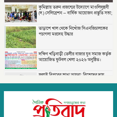
কুমিল্লায় তরুন প্রজন্মের উদ্যোগে মাওলিদুন্নবী
(দ.) সেলিব্রেশন — বার্ষিক আয়োজন প্রস্তুতি সভা;
তাড়াশে খাল থেকে নিখোঁজ সিএনজিচালকের
পচাগলা মরদেহ উদ্ধার
দক্ষিণ খড়িবাড়ী তেলীর বাজার যুব সমাজ কর্তৃক
আয়োজিত ফুটবল খেলা ২০২৬ অনুষ্ঠিত।
জুলাই বিপ্লবের ভাঙা আয়না: বিভেদের দায়
কার?- মোঃ সেলিম উদ্দীন ।
বরিশালে ‘বোমা বিস্ফোরণ’: রশিতে বাঁধা
চিপসের প্যাকেট নিতে গিয়ে বিস্ফোরণ