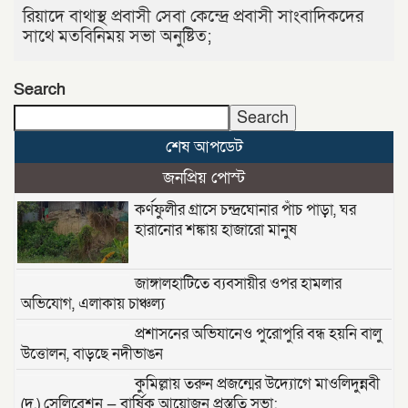
রিয়াদে বাথাস্থ প্রবাসী সেবা কেন্দ্রে প্রবাসী সাংবাদিকদের
সাথে মতবিনিময় সভা অনুষ্টিত;
Search
Search
শেষ আপডেট
জনপ্রিয় পোস্ট
কর্ণফুলীর গ্রাসে চন্দ্রঘোনার পাঁচ পাড়া, ঘর
হারানোর শঙ্কায় হাজারো মানুষ
জাঙ্গালহাটিতে ব্যবসায়ীর ওপর হামলার
অভিযোগ, এলাকায় চাঞ্চল্য
প্রশাসনের অভিযানেও পুরোপুরি বন্ধ হয়নি বালু
উত্তোলন, বাড়ছে নদীভাঙন
কুমিল্লায় তরুন প্রজন্মের উদ্যোগে মাওলিদুন্নবী
(দ.) সেলিব্রেশন — বার্ষিক আয়োজন প্রস্তুতি সভা;