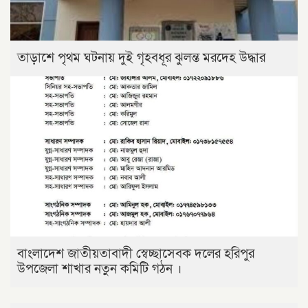
তাড়াশে পৃথম ঘটনায় দুই গৃহবধূর ঝুলন্ত মরদেহ উদ্ধার
বাংলাদেশ জাতীয়তাবাদী স্বেচ্ছাসেবক দলের হরিপুর
উপজেলা শাখার নতুন কমিটি গঠন ।