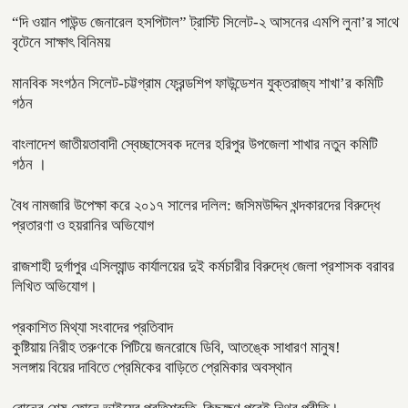
“দি ওয়ান পাউন্ড জেনারেল হসপিটাল” ট্রাস্টি সিলেট-২ আসনের এমপি লুনা’র সা‌থে
বৃটেনে সাক্ষাৎ বিনিময়
মানবিক সংগঠন সিলেট-চট্টগ্রাম ফ্রেন্ডশিপ ফাউন্ডেশন যুক্তরাজ্য শাখা’র কমিটি
গঠন
বাংলাদেশ জাতীয়তাবাদী স্বেচ্ছাসেবক দলের হরিপুর উপজেলা শাখার নতুন কমিটি
গঠন ।
বৈধ নামজারি উপেক্ষা করে ২০১৭ সালের দলিল: জসিমউদ্দিন খন্দকারদের বিরুদ্ধে
প্রতারণা ও হয়রানির অভিযোগ
রাজশাহী দুর্গাপুর এসিল্যান্ড কার্যালয়ের দুই কর্মচারীর বিরুদ্ধে জেলা প্রশাসক বরাবর
লিখিত অভিযোগ।
প্রকাশিত মিথ্যা সংবাদের প্রতিবাদ
কুষ্টিয়ায় নিরীহ তরুণকে পিটিয়ে জনরোষে ডিবি, আতঙ্কে সাধারণ মানুষ!
সলঙ্গায় বিয়ের দাবিতে প্রেমিকের বাড়িতে প্রেমিকার অবস্থান