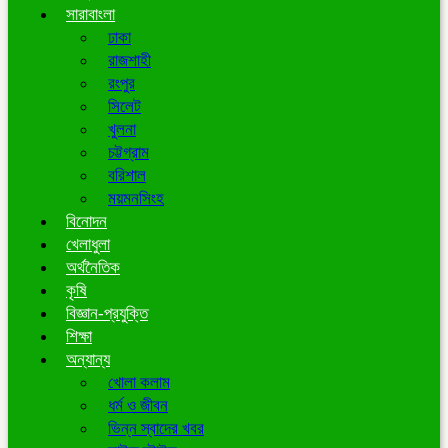
সারাবাংলা
ঢাকা
রাজশাহী
রংপুর
সিলেট
খুলনা
চট্টগ্রাম
বরিশাল
ময়মনসিংহ
বিনোদন
খেলাধুলা
অর্থনৈতিক
কৃষি
বিজ্ঞান-প্রযুক্তি
শিক্ষা
অন্যান্য
খোলা কলাম
ধর্ম ও জীবন
ভিন্ন স্বাদের খবর