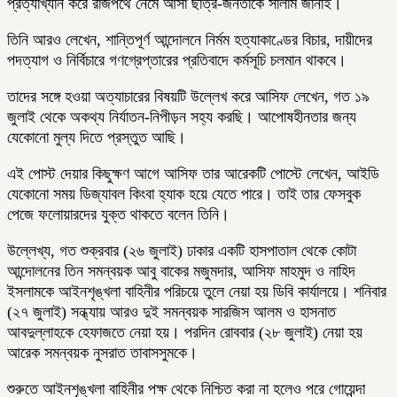
প্রত্যাখ্যান করে রাজপথে নেমে আসা ছাত্র-জনতাকে সালাম জানাই।
তিনি আরও লেখেন, শান্তিপূর্ণ আন্দোলনে নির্মম হত্যাকাণ্ডের বিচার, দায়ীদের
পদত্যাগ ও নির্বিচারে গণগ্রেপ্তারের প্রতিবাদে কর্মসূচি চলমান থাকবে।
তাদের সঙ্গে হওয়া অত্যাচারের বিষয়টি উল্লেখ করে আসিফ লেখেন, গত ১৯
জুলাই থেকে অকথ্য নির্যাতন-নিপীড়ন সহ্য করছি। আপোষহীনতার জন্য
যেকোনো মুল্য দিতে প্রস্তুত আছি।
এই পোস্ট দেয়ার কিছুক্ষণ আগে আসিফ তার আরেকটি পোস্টে লেখেন, আইডি
যেকোনো সময় ডিজ্যাবল কিংবা হ্যাক হয়ে যেতে পারে। তাই তার ফেসবুক
পেজে ফলোয়ারদের যুক্ত থাকতে বলেন তিনি।
উল্লেখ্য, গত শুক্রবার (২৬ জুলাই) ঢাকার একটি হাসপাতাল থেকে কোটা
আন্দোলনের তিন সমন্বয়ক আবু বাকের মজুমদার, আসিফ মাহমুদ ও নাহিদ
ইসলামকে আইনশৃঙ্খলা বাহিনীর পরিচয়ে তুলে নেয়া হয় ডিবি কার্যালয়ে। শনিবার
(২৭ জুলাই) সন্ধ্যায় আরও দুই সমন্বয়ক সারজিস আলম ও হাসনাত
আবদুল্লাহকে হেফাজতে নেয়া হয়। পরদিন রোববার (২৮ জুলাই) নেয়া হয়
আরেক সমন্বয়ক নুসরাত তাবাসসুমকে।
শুরুতে আইনশৃঙ্খলা বাহিনীর পক্ষ থেকে নিশ্চিত করা না হলেও পরে গোয়েন্দা