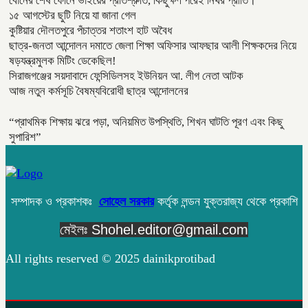
বোনের শেষ ফোনে ভাইয়ের প্রতিশ্রুতি, কিছুক্ষণ পরেই নিথর প্রীতি।
১৫ আগস্টের ছুটি নিয়ে যা জানা গেল
কুষ্টিয়ার দৌলতপুরে পঁচাত্তর শতাংশ হাট অবৈধ
ছাত্র-জনতা আন্দোলন দমাতে জেলা শিক্ষা অফিসার আফছার আলী শিক্ষকদের নিয়ে
ষড়যন্ত্রমুলক মিটিং ডেকেছিল!
সিরাজগঞ্জের সয়দাবাদে ফেন্সিডিলসহ ইউনিয়ন আ. লীগ নেতা আটক
আজ নতুন কর্মসূচি বৈষম্যবিরোধী ছাত্র আন্দোলনের
“প্রাথমিক শিক্ষায় ঝরে পড়া, অনিয়মিত উপস্থিতি, শিখন ঘাটতি পূরণ এবং কিছু
সুপারিশ”
সম্পাদক ও প্রকাশকঃ
সোহেল সরকার
কর্তৃক লন্ডন যুক্তরাজ্য থেকে প্রকাশি
মেইলঃ Shohel.editor@gmail.com
All rights reserved © 2025 dainikprotibad