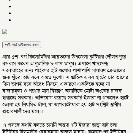
ফটো কার্ড ডাউনলোড করুন
প্রায় ৫শ’ বর্গ কিলোমিটার আয়তনের উপজেলা কুষ্টিয়ার দৌলতপুরে
বসবাস করেন আনুমানিক ৮ লাখ মানুষ। এখানে খাদ্যপণ্য
সরবারাহের জন্য পাইকার হাট গুলোর পাশাপাশি সাধারণ ক্রেতাদের
জন্য খুঁচরা হাট বসে অন্তত দুশো। সাপ্তাহিক এসব হাটের চার ভাগের
তিন ভাগই বসে অবৈধ নিয়মে, একারণে একদিকে হচ্ছে না
বাজারমূল্য ও পণ্যের মান নিয়ন্ত্রণ, অন্যদিকে মোটা অংকের রাজস্ব
হারাচ্ছে সরকার। অভিযোগ রয়েছে সরকারি ইজারা না থাকলেও হাটে
তোলা হয় নিয়মিত চাঁদা, যা ভাগবাটোয়ারা হয় হাট সংশ্লিষ্ট স্থানীয়
প্রভাবশালীদের মধ্যে।
এ প্রসঙ্গে কথাই বলতে চাননি অন্তত ৭টি ইজারা ছাড়া হাট চলা
ইউনিয়ন চিলমারীর চেয়ারম্যান আব্দুল মান্নান। রামকৃষ্ণপুর ইউনিয়ন