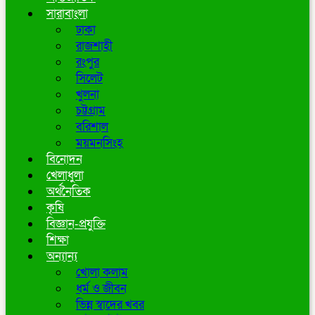
সারাবাংলা
ঢাকা
রাজশাহী
রংপুর
সিলেট
খুলনা
চট্টগ্রাম
বরিশাল
ময়মনসিংহ
বিনোদন
খেলাধুলা
অর্থনৈতিক
কৃষি
বিজ্ঞান-প্রযুক্তি
শিক্ষা
অন্যান্য
খোলা কলাম
ধর্ম ও জীবন
ভিন্ন স্বাদের খবর