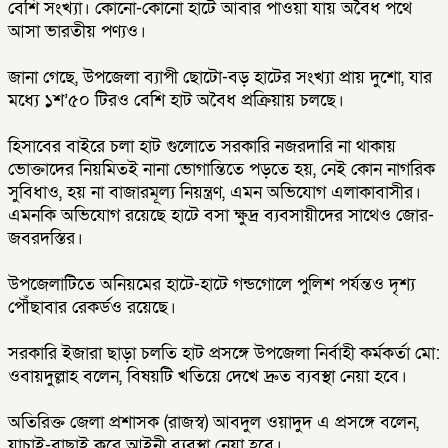
বেশি সংখ্যা। কোনো-কোনো হাটে আবার পাওয়া যায় অবৈধ পথে
আসা ভারতীয় পণ্যও।
জানা গেছে, উপজেলা ব্যাপী ছোটো-বড় হাটের সংখ্যা প্রায় দুশো, যার
মধ্যে ১শ’৫০ টিরও বেশি হাট অবৈধ প্রক্রিয়ায় চলছে।
হিসাবের বাইরে চলা হাট গুলোতে সরকারি নজরদারি না থাকায়
ভোক্তাদের নিয়মিতই নানা ভোগান্তিতে পড়তে হয়, নেই কোন নাগরিক
সুবিধাও, হয় না বাজারমূল্য নিয়ন্ত্রণ, এমন অভিযোগ এলাকাবাসীর।
এমনকি অভিযোগ রয়েছে হাটে বসা ক্ষুদ্র ব্যবসায়ীদের সাথেও জোর-
জবরদস্তির।
উপজেলাটিতে অনিয়মের হাটে-হাটে গন্ডগোলে পুলিশ পর্যন্তও দৃশ্য
পৌঁছাবার রেকর্ডও রয়েছে।
সরকারি ইজারা ছাড়া চলতি হাট প্রসঙ্গে উপজেলা নির্বাহী কর্মকর্তা মো:
ওবায়দুল্লাহ বলেন, বিষয়টি খতিয়ে দেখে দ্রুত ব্যবস্থা নেয়া হবে।
অতিরিক্ত জেলা প্রশাসক (রাজস্ব) আবদুল ওয়াদুদ এ প্রসঙ্গে বলেন,
যাচাই-বাছাই করে আইনী ব্যবস্থা নেয়া হবে।