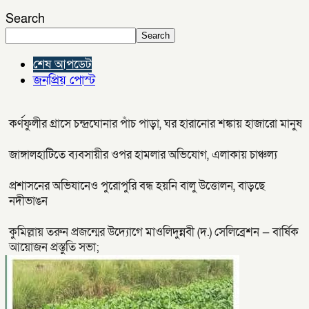
Search
Search
শেষ আপডেট
জনপ্রিয় পোস্ট
কর্ণফুলীর গ্রাসে চন্দ্রঘোনার পাঁচ পাড়া, ঘর হারানোর শঙ্কায় হাজারো মানুষ
জাঙ্গালহাটিতে ব্যবসায়ীর ওপর হামলার অভিযোগ, এলাকায় চাঞ্চল্য
প্রশাসনের অভিযানেও পুরোপুরি বন্ধ হয়নি বালু উত্তোলন, বাড়ছে
নদীভাঙন
কুমিল্লায় তরুন প্রজন্মের উদ্যোগে মাওলিদুন্নবী (দ.) সেলিব্রেশন — বার্ষিক
আয়োজন প্রস্তুতি সভা;