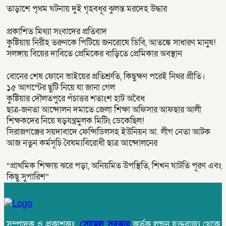
তাড়াশে পৃথম ঘটনায় দুই গৃহবধূর ঝুলন্ত মরদেহ উদ্ধার
প্রকাশিত মিথ্যা সংবাদের প্রতিবাদ
কুষ্টিয়ায় নিরীহ তরুণকে পিটিয়ে জনরোষে ডিবি, আতঙ্কে সাধারণ মানুষ!
সলঙ্গায় বিয়ের দাবিতে প্রেমিকের বাড়িতে প্রেমিকার অবস্থান
বোনের শেষ ফোনে ভাইয়ের প্রতিশ্রুতি, কিছুক্ষণ পরেই নিথর প্রীতি।
১৫ আগস্টের ছুটি নিয়ে যা জানা গেল
কুষ্টিয়ার দৌলতপুরে পঁচাত্তর শতাংশ হাট অবৈধ
ছাত্র-জনতা আন্দোলন দমাতে জেলা শিক্ষা অফিসার আফছার আলী
শিক্ষকদের নিয়ে ষড়যন্ত্রমুলক মিটিং ডেকেছিল!
সিরাজগঞ্জের সয়দাবাদে ফেন্সিডিলসহ ইউনিয়ন আ. লীগ নেতা আটক
আজ নতুন কর্মসূচি বৈষম্যবিরোধী ছাত্র আন্দোলনের
“প্রাথমিক শিক্ষায় ঝরে পড়া, অনিয়মিত উপস্থিতি, শিখন ঘাটতি পূরণ এবং
কিছু সুপারিশ”
সম্পাদক ও প্রকাশকঃ
সোহেল সরকার
কর্তৃক লন্ডন যুক্তরাজ্য থেকে