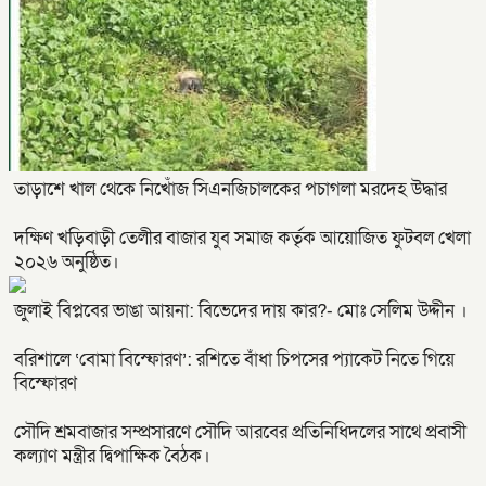
তাড়াশে খাল থেকে নিখোঁজ সিএনজিচালকের পচাগলা মরদেহ উদ্ধার
দক্ষিণ খড়িবাড়ী তেলীর বাজার যুব সমাজ কর্তৃক আয়োজিত ফুটবল খেলা
২০২৬ অনুষ্ঠিত।
জুলাই বিপ্লবের ভাঙা আয়না: বিভেদের দায় কার?- মোঃ সেলিম উদ্দীন ।
বরিশালে ‘বোমা বিস্ফোরণ’: রশিতে বাঁধা চিপসের প্যাকেট নিতে গিয়ে
বিস্ফোরণ
সৌদি শ্রমবাজার সম্প্রসারণে সৌদি আরবের প্রতিনিধিদলের সাথে প্রবাসী
কল্যাণ মন্ত্রীর দ্বিপাক্ষিক বৈঠক।