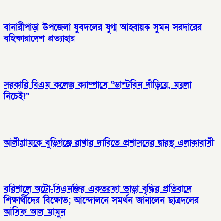
বানারীপাড়া উপজেলা যুবদলের যুগ্ম আহ্বায়ক সুমন সরদারের
বহিষ্কারাদেশ প্রত্যাহার
সরকারি বিএম কলেজ ক্যাম্পাসে “ডাস্টবিন দাঁড়িয়ে, ময়লা
নিচেই!”
আলীগ্রামকে বুড়িগঞ্জে রাখার দাবিতে প্রশাসনের দ্বারস্থ এলাকাবাসী
বরিশালে অটো-সিএনজির একতরফা ভাড়া বৃদ্ধির প্রতিবাদে
শিক্ষার্থীদের বিক্ষোভ; আন্দোলনে সমর্থন জানালেন ছাত্রদলের
আসিফ আল মামুন