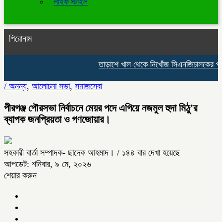
লাইফ স্টাইল
শিরোনাম
তাড়াশে খাল থেকে নিখোঁজ সিএনজিচালকের পচাগ
/
অনন্য
,
আলোচনা সভা
,
সমাজসেবা
পীরগঞ্জ পৌরসভা নির্বাচনে মেয়র পদে এগিয়ে নজমুল হুদা মিঠু’র
ব্যাপক জনপ্রিয়তা ও গণজোয়ার।
সহকারী বার্তা সম্পাদক- ছাদেক আহমাদ।
/ ১৪৪ বার দেখা হয়েছে
আপডেট: শনিবার, ৯ মে, ২০২৬
শেয়ার করুন