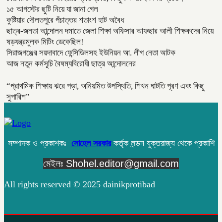
১৫ আগস্টের ছুটি নিয়ে যা জানা গেল
কুষ্টিয়ার দৌলতপুরে পঁচাত্তর শতাংশ হাট অবৈধ
ছাত্র-জনতা আন্দোলন দমাতে জেলা শিক্ষা অফিসার আফছার আলী শিক্ষকদের নিয়ে
ষড়যন্ত্রমুলক মিটিং ডেকেছিল!
সিরাজগঞ্জের সয়দাবাদে ফেন্সিডিলসহ ইউনিয়ন আ. লীগ নেতা আটক
আজ নতুন কর্মসূচি বৈষম্যবিরোধী ছাত্র আন্দোলনের
“প্রাথমিক শিক্ষায় ঝরে পড়া, অনিয়মিত উপস্থিতি, শিখন ঘাটতি পূরণ এবং কিছু
সুপারিশ”
সম্পাদক ও প্রকাশকঃ
সোহেল সরকার
কর্তৃক লন্ডন যুক্তরাজ্য থেকে প্রকাশি
মেইলঃ Shohel.editor@gmail.com
All rights reserved © 2025 dainikprotibad