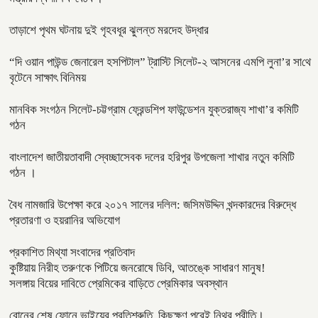
তাড়াশে পৃথম ঘটনায় দুই গৃহবধূর ঝুলন্ত মরদেহ উদ্ধার
“দি ওয়ান পাউন্ড জেনারেল হসপিটাল” ট্রাস্টি সিলেট-২ আসনের এমপি লুনা’র সা‌থে
বৃটেনে সাক্ষাৎ বিনিময়
মানবিক সংগঠন সিলেট-চট্টগ্রাম ফ্রেন্ডশিপ ফাউন্ডেশন যুক্তরাজ্য শাখা’র কমিটি
গঠন
বাংলাদেশ জাতীয়তাবাদী স্বেচ্ছাসেবক দলের হরিপুর উপজেলা শাখার নতুন কমিটি
গঠন ।
বৈধ নামজারি উপেক্ষা করে ২০১৭ সালের দলিল: জসিমউদ্দিন খন্দকারদের বিরুদ্ধে
প্রতারণা ও হয়রানির অভিযোগ
প্রকাশিত মিথ্যা সংবাদের প্রতিবাদ
কুষ্টিয়ায় নিরীহ তরুণকে পিটিয়ে জনরোষে ডিবি, আতঙ্কে সাধারণ মানুষ!
সলঙ্গায় বিয়ের দাবিতে প্রেমিকের বাড়িতে প্রেমিকার অবস্থান
বোনের শেষ ফোনে ভাইয়ের প্রতিশ্রুতি, কিছুক্ষণ পরেই নিথর প্রীতি।