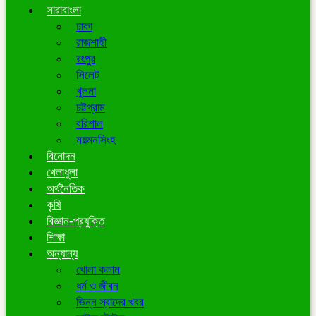
সারাবাংলা
ঢাকা
রাজশাহী
রংপুর
সিলেট
খুলনা
চট্টগ্রাম
বরিশাল
ময়মনসিংহ
বিনোদন
খেলাধুলা
অর্থনৈতিক
কৃষি
বিজ্ঞান-প্রযুক্তি
শিক্ষা
অন্যান্য
খোলা কলাম
ধর্ম ও জীবন
ভিন্ন স্বাদের খবর