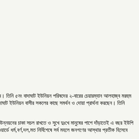
ায়েম। তিনি ৫নং বাদাঘাট ইউনিয়ন পরিষদের ২-বারের চেয়ারম্যান আলহাজ্ব মরহুম
াঘাট ইউনিয়ন বাসীর সকলের কাছে সমর্থন ও দোয়া প্রার্থনা করছেন। তিনি
্নয়নের চাকা সচল রাখতে ও সুখে দুঃখে মানুষের পাশে দাঁড়াতেই এ বছর ইউপি
র্ডে ধর্ম,বর্ণ,দল,মত নির্বিশেষে সর্ব মহলে জনগণের আস্থার প্রতীক হিসেবে