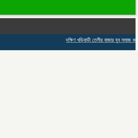
দক্ষিণ খড়িবাড়ী তেলীর বাজার যুব সমাজ কর্তৃক