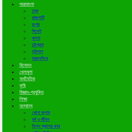
সারাবাংলা
ঢাকা
রাজশাহী
রংপুর
সিলেট
খুলনা
চট্টগ্রাম
বরিশাল
ময়মনসিংহ
বিনোদন
খেলাধুলা
অর্থনৈতিক
কৃষি
বিজ্ঞান-প্রযুক্তি
শিক্ষা
অন্যান্য
খোলা কলাম
ধর্ম ও জীবন
ভিন্ন স্বাদের খবর