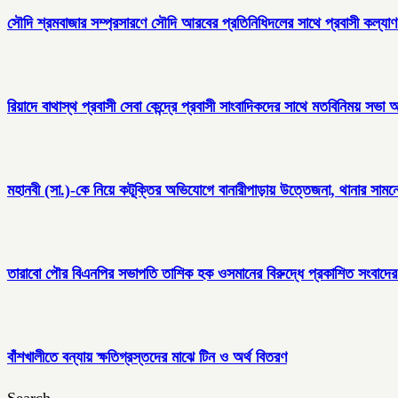
সৌদি শ্রমবাজার সম্প্রসারণে সৌদি আরবের প্রতিনিধিদলের সাথে প্রবাসী কল্যাণ মন
রিয়াদে বাথাস্থ প্রবাসী সেবা কেন্দ্রে প্রবাসী সাংবাদিকদের সাথে মতবিনিময় সভা অন
মহানবী (সা.)-কে নিয়ে কটূক্তির অভিযোগে বানারীপাড়ায় উত্তেজনা, থানার সামনে
তারাবো পৌর বিএনপির সভাপতি তাশিক হক ওসমানের বিরুদ্ধে প্রকাশিত সংবাদের 
বাঁশখালীতে বন্যায় ক্ষতিগ্রস্তদের মাঝে টিন ও অর্থ বিতরণ