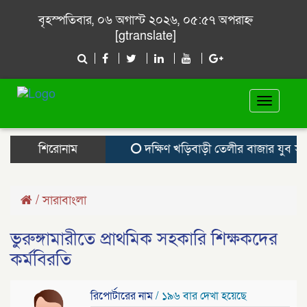
বৃহস্পতিবার, ০৬ অগাস্ট ২০২৬, ০৫:৫৭ অপরাহ্ন
[gtranslate]
Toggle
navigat
শিরোনাম
দক্ষিণ খড়িবাড়ী তেলীর বাজার যুব সমা
/
সারাবাংলা
ভুরুঙ্গামারীতে প্রাথমিক সহকারি শিক্ষকদের
কর্মবিরতি
রিপোর্টারের নাম
/ ১৯৬ বার দেখা হয়েছে