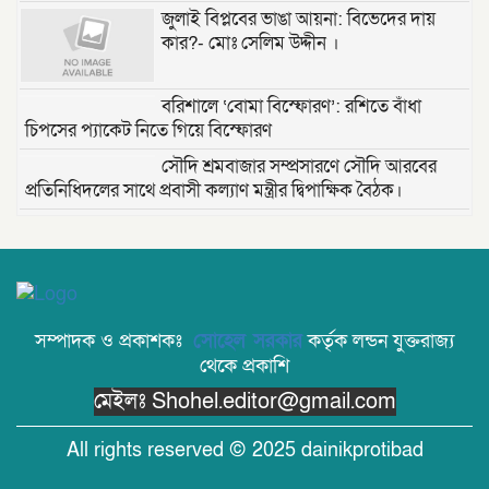
জুলাই বিপ্লবের ভাঙা আয়না: বিভেদের দায়
কার?- মোঃ সেলিম উদ্দীন ।
বরিশালে ‘বোমা বিস্ফোরণ’: রশিতে বাঁধা
চিপসের প্যাকেট নিতে গিয়ে বিস্ফোরণ
সৌদি শ্রমবাজার সম্প্রসারণে সৌদি আরবের
প্রতিনিধিদলের সাথে প্রবাসী কল্যাণ মন্ত্রীর দ্বিপাক্ষিক বৈঠক।
তাড়াশে পৃথম ঘটনায় দুই গৃহবধূর ঝুলন্ত মরদেহ
উদ্ধার
“দি ওয়ান পাউন্ড জেনারেল হসপিটাল” ট্রাস্টি
সিলেট-২ আসনের এমপি লুনা’র সা‌থে বৃটেনে
সম্পাদক ও প্রকাশকঃ
সোহেল সরকার
কর্তৃক লন্ডন যুক্তরাজ্য
সাক্ষাৎ বিনিময়
থেকে প্রকাশি
মেইলঃ Shohel.editor@gmail.com
মানবিক সংগঠন সিলেট-চট্টগ্রাম ফ্রেন্ডশিপ
ফাউন্ডেশন যুক্তরাজ্য শাখা’র কমিটি গঠন
All rights reserved © 2025 dainikprotibad