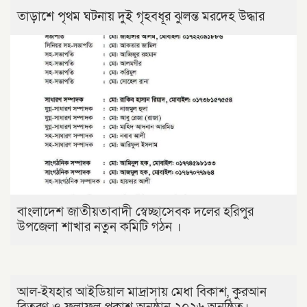
তাড়াশে পৃথম ঘটনায় দুই গৃহবধূর ঝুলন্ত মরদেহ উদ্ধার
বাংলাদেশ জাতীয়তাবাদী স্বেচ্ছাসেবক দলের হরিপুর
উপজেলা শাখার নতুন কমিটি গঠন ।
আল-ইযহার আইডিয়াল মাদ্রাসায় মেধা বিকাশ, কুরআন