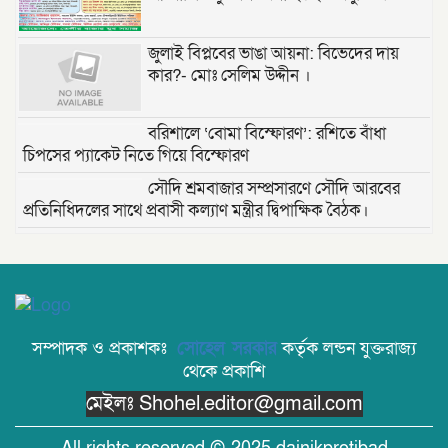
জুলাই বিপ্লবের ভাঙা আয়না: বিভেদের দায়
কার?- মোঃ সেলিম উদ্দীন ।
বরিশালে ‘বোমা বিস্ফোরণ’: রশিতে বাঁধা
চিপসের প্যাকেট নিতে গিয়ে বিস্ফোরণ
সৌদি শ্রমবাজার সম্প্রসারণে সৌদি আরবের
প্রতিনিধিদলের সাথে প্রবাসী কল্যাণ মন্ত্রীর দ্বিপাক্ষিক বৈঠক।
তাড়াশে পৃথম ঘটনায় দুই গৃহবধূর ঝুলন্ত মরদেহ
উদ্ধার
“দি ওয়ান পাউন্ড জেনারেল হসপিটাল” ট্রাস্টি
সিলেট-২ আসনের এমপি লুনা’র সা‌থে বৃটেনে
সম্পাদক ও প্রকাশকঃ
সোহেল সরকার
কর্তৃক লন্ডন যুক্তরাজ্য
সাক্ষাৎ বিনিময়
থেকে প্রকাশি
মেইলঃ Shohel.editor@gmail.com
মানবিক সংগঠন সিলেট-চট্টগ্রাম ফ্রেন্ডশিপ
ফাউন্ডেশন যুক্তরাজ্য শাখা’র কমিটি গঠন