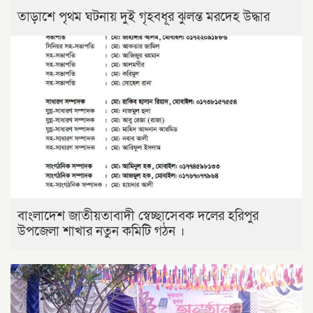
তাড়াশে পৃথম ঘটনায় দুই গৃহবধূর ঝুলন্ত মরদেহ উদ্ধার
বাংলাদেশ জাতীয়তাবাদী স্বেচ্ছাসেবক দলের হরিপুর
উপজেলা শাখার নতুন কমিটি গঠন ।