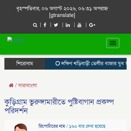
বৃহস্পতিবার, ০৬ অগাস্ট ২০২৬, ০৬:৩১ অপরাহ্ন
[gtranslate]
Toggle
navigat
শিরোনাম
দক্ষিণ খড়িবাড়ী তেলীর বাজার যুব সমা
/
সারাবাংলা
কুড়িগ্রাম ভুরুঙ্গামারীতে পুষ্টিবাগান প্রকল্প
পরিদর্শন
রিপোর্টারের নাম
/ ১৬০ বার দেখা হয়েছে