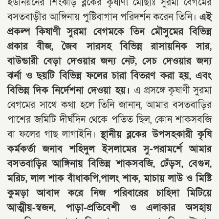
ইউনিয়নের শিংঝাড় ব্লকের কৃষাণী মোছাঃ সুরমা বেগমের
বসতবাড়ীর আঙ্গিনায় পুষ্টিবাগান পরিদর্শন করেন তিনি।
এই
প্রকল্প কিষাণী সুরমা বেগমকে তিন মৌসুমের বিভিন্ন
প্রকার বীজ, জৈব সারসহ বিভিন্ন রাসায়নিক সার,
বাউন্ডারী বেড়া দেওয়ার জন্য নেট, সেচ দেওয়ার জন্য
ঝর্না ও ছয়টি বিভিন্ন ফলের চারা বিতরণ করা হয়, এবং
বিভিন্ন দিক নির্দেশনা দেওয়া হয়।
এ প্রসঙ্গে কৃষাণী সুরমা
বেগমের সাথে কথা হলে তিনি জানান, আমার বসতবাড়ির
পাশের জমিটি দীর্ঘদিন থেকে পতিত ছিল, কোন শাকসবজি
বা ফলের গাছ লাগাইনি।
স্থানীয় ব্লকের উপসহকারী কৃষি
কর্মকর্তা জনাব শহিদুল ইসলামের সু-পরামর্শে আমার
বসতবাড়ির আঙ্গিনায় বিভিন্ন শাকসবজি, ঢেঁড়স, বেগুন,
মরিচ, লাল শাক বাঁধাকপি,পালং শাক, মাচায় লাউ ও মিষ্টি
কুমড়া আবাদ করে নিজ পরিবারের চাহিদা মিটিয়ে
আত্মীয়-স্বজন, পাড়া-প্রতিবেশী ও এলাকার অসহায়