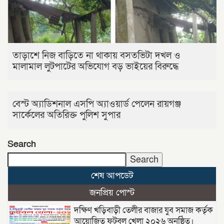
তাড়াশে নিজ বাড়িতে না থাকায় বসতভিটা দখল ও
মালামাল লুটপাটের অভিযোগ বড় ভাইয়ের বিরুদ্ধে
বেস্ট অ্যাডিশনাল এসপি অ্যাওয়ার্ড পেলেন রায়গঞ্জ
সার্কেলের অতিরিক্ত পুলিশ সুপার
Search
Search
শেষ আপডেট
জনপ্রিয় পোস্ট
দক্ষিণ খড়িবাড়ী তেলীর বাজার যুব সমাজ কর্তৃক
আয়োজিত ফুটবল খেলা ২০২৬ অনুষ্ঠিত।