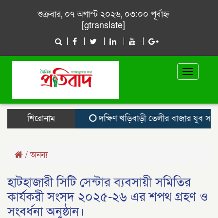
শুক্রবার, ০৭ অগাস্ট ২০২৬, ০৩:০০ পূর্বাহ্ন
[gtranslate]
Toggle
navigat
শিরোনাম
দক্ষিণ খড়িবাড়ী তেলীর বাজার যুব সমাজ ক
/
অনন্য
হাটহাজারী সিটি সেন্টার ব্যবসায়ী সমিতির
কার্যকরী সংসদ ২০২৫-২৬ এর শপথ গ্রহণ ও
সংবর্ধনা অনুষ্ঠান।