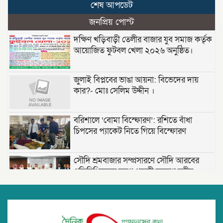
শেষ আপডেট
জনপ্রিয় পোস্ট
দক্ষিণ খড়িবাড়ী তেলীর বাজার যুব সমাজ কর্তৃক
আয়োজিত ফুটবল খেলা ২০২৬ অনুষ্ঠিত।
জুলাই বিপ্লবের ভাঙা আয়না: বিভেদের দায়
কার?- মোঃ সেলিম উদ্দীন ।
বরিশালে ‘বোমা বিস্ফোরণ’: রশিতে বাঁধা
চিপসের প্যাকেট নিতে গিয়ে বিস্ফোরণ
সৌদি শ্রমবাজার সম্প্রসারণে সৌদি আরবের
প্রতিনিধিদলের সাথে প্রবাসী কল্যাণ মন্ত্রীর
দ্বিপাক্ষিক বৈঠক।
তাড়াশে পৃথম ঘটনায় দুই গৃহবধূর ঝুলন্ত মরদেহ
উদ্ধার