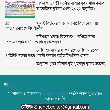
দক্ষিণ খড়িবাড়ী তেলীর বাজার যুব সমাজ কর্তৃক
আয়োজিত ফুটবল খেলা ২০২৬ অনুষ্ঠিত।
জুলাই বিপ্লবের ভাঙা আয়না: বিভেদের দায়
কার?- মোঃ সেলিম উদ্দীন ।
বরিশালে ‘বোমা বিস্ফোরণ’: রশিতে বাঁধা
চিপসের প্যাকেট নিতে গিয়ে বিস্ফোরণ
সৌদি শ্রমবাজার সম্প্রসারণে সৌদি আরবের
প্রতিনিধিদলের সাথে প্রবাসী কল্যাণ মন্ত্রীর দ্বিপাক্ষিক বৈঠক।
তাড়াশে পৃথম ঘটনায় দুই গৃহবধূর ঝুলন্ত মরদেহ
উদ্ধার
“দি ওয়ান পাউন্ড জেনারেল হসপিটাল” ট্রাস্টি
সিলেট-২ আসনের এমপি লুনা’র সা‌থে বৃটেনে সাক্ষাৎ বিনিময়
মানবিক সংগঠন সিলেট-চট্টগ্রাম ফ্রেন্ডশিপ
সম্পাদক ও প্রকাশকঃ
সোহেল সরকার
কর্তৃক লন্ডন যুক্তরাজ্য
ফাউন্ডেশন যুক্তরাজ্য শাখা’র কমিটি গঠন
থেকে প্রকাশি
মেইলঃ Shohel.editor@gmail.com