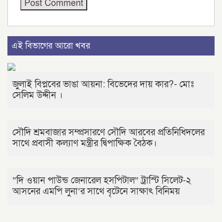
এই বিভাগের আরো খবর
জুলাই বিপ্লবের ভাঙা আয়না: বিভেদের দায় কার?- মোঃ
সেলিম উদ্দীন ।
সৌদি শ্রমবাজার সম্প্রসারণে সৌদি আরবের প্রতিনিধিদলের
সাথে প্রবাসী কল্যাণ মন্ত্রীর দ্বিপাক্ষিক বৈঠক।
“দি ওয়ান পাউন্ড জেনারেল হসপিটাল” ট্রাস্টি সিলেট-২
আসনের এমপি লুনা’র সা‌থে বৃটেনে সাক্ষাৎ বিনিময়