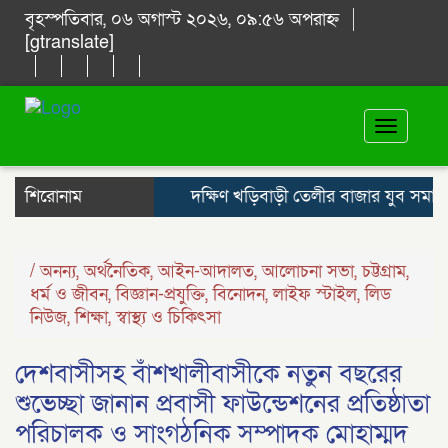
বৃহস্পতিবার, ০৬ অগাস্ট ২০২৬, ০৯:৫৬ অপরাহ্ন
[gtranslate]
Toggle
navigat
শিরোনাম
দক্ষিণ খড়িবাড়ী তেলীর বাজার যুব সমাজ 
/
অনন্য
,
অর্থনৈতিক
,
আইন-আদালত
,
আলোচনা সভা
,
চট্টগ্রাম
,
ধর্ম ও জীবন
,
বিজ্ঞান-প্রযুক্তি
,
বিনোদন
,
লাইফ স্টাইল
,
লিড
নিউজ
,
শিক্ষা
,
স্বাস্থ্য ও চিকিৎসা
দেশবাসীসহ বাঁশখালীবাসীকে নতুন বছরের
শুভেচ্ছা জানান প্রবাসী ফাউন্ডেশনের প্রতিষ্ঠাতা
পরিচালক ও সাংগঠনিক সম্পাদক মোহাম্মদ