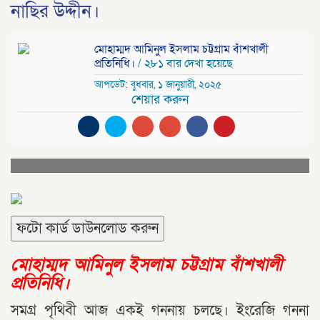
নাছির উদ্দীন।
মোহাম্মদ আমিনুল ইসলাম চট্টগ্রাম বাঁশখালী
প্রতিনিধি।
/ ২৮১ বার দেখা হয়েছে
আপডেট: বুধবার, ১ জানুয়ারী, ২০২৫
শেয়ার করুন
ফটো কার্ড ডাউনলোড করুন
মোহাম্মদ আমিনুল ইসলাম চট্টগ্রাম বাঁশখালী
প্রতিনিধি।
সমগ্র পৃথিবী আজ একই গননায় চলছে। ইংরেজি গননা