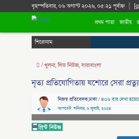
বৃহস্পতিবার, ০৬ অগাস্ট ২০২৬, ০৫:২১ পূর্বাহ্ন
[g
প্রথম পাতা
জাতীয়
শিরোনাম
/
খুলনা
,
লিড নিউজ
,
সারাবাংলা
নৃত্য প্রতিযোগিতায় যশোরে সেরা প্রত্
নিজস্ব প্রতিবেদক,ঢাকা
/ ৪০৬ বার দেখা হয়েছ
আপডেট: শনিবার, ৬ জুলাই, ২০২৪