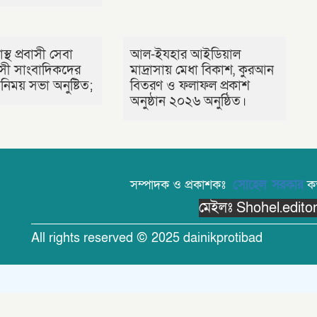
াস্থ প্রবাসী সেবা
আল-ইযহার আইডিয়াল
রবাসী সাংবাদিকদের
মাদ্রাসায় মেধা বিকাশ, কুরআন
িময় সভা অনুষ্টিত;
বিতরণ ও ফলাফল প্রকাশ
অনুষ্ঠান ২০২৬ অনুষ্ঠিত।
সম্পাদক ও প্রকাশকঃ
সোহেল সরকার
কর্
মেইলঃ Shohel.edit
All rights reserved © 2025 dainikprotibad
Theme Created By
Limon Kabir