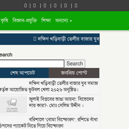
কৃষি
বিজ্ঞান-প্রযুক্তি
শিক্ষা
অন্যান্য
দক্ষিণ খড়িবাড়ী তেলীর বাজার যুব সমাজ কর্তৃক আয়ো
earch
Search
শেষ আপডেট
জনপ্রিয় পোস্ট
দক্ষিণ খড়িবাড়ী তেলীর বাজার যুব সমাজ
কর্তৃক আয়োজিত ফুটবল খেলা ২০২৬ অনুষ্ঠিত।
জুলাই বিপ্লবের ভাঙা আয়না: বিভেদের
দায় কার?- মোঃ সেলিম উদ্দীন ।
বরিশালে ‘বোমা বিস্ফোরণ’: রশিতে বাঁধা
চিপসের প্যাকেট নিতে গিয়ে বিস্ফোরণ