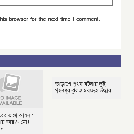
his browser for the next time I comment.
তাড়াশে পৃথম ঘটনায় দুই
গৃহবধূর ঝুলন্ত মরদেহ উদ্ধার
লবের ভাঙা আয়না:
ায় কার?- মোঃ
ীন ।