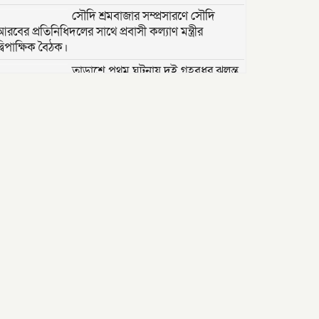
সৌদি শ্রমবাজার সম্প্রসারণে সৌদি
আরবের প্রতিনিধিদলের সাথে প্রবাসী কল্যাণ মন্ত্রীর
্বিপাক্ষিক বৈঠক।
তাড়াশে পৃথম ঘটনায় দুই গৃহবধূর ঝুলন্ত
মরদেহ উদ্ধার
“দি ওয়ান পাউন্ড জেনারেল হসপিটাল”
ট্রাস্টি সিলেট-২ আসনের এমপি লুনা’র
সা‌থে বৃটেনে সাক্ষাৎ বিনিময়
মানবিক সংগঠন সিলেট-চট্টগ্রাম
ফ্রেন্ডশিপ ফাউন্ডেশন যুক্তরাজ্য শাখা’র
কমিটি গঠন
বাংলাদেশ জাতীয়তাবাদী স্বেচ্ছাসেবক
দলের হরিপুর উপজেলা শাখার নতুন কমিটি গঠন ।
বৈধ নামজারি উপেক্ষা করে ২০১৭ সালের
দলিল: জসিমউদ্দিন খন্দকারদের বিরুদ্ধে
প্রতারণা ও হয়রানির অভিযোগ