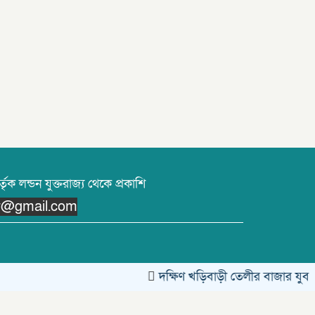
তৃক লন্ডন যুক্তরাজ্য থেকে প্রকাশি
or@gmail.com
দক্ষিণ খড়িবাড়ী তেলীর বাজার যুব সম