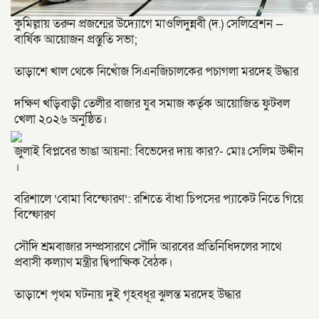
কুমিল্লায় তরুন প্রজন্মের উদ্যোগে মাওলিদুন্নবী (দ.) সেলিব্রেশন —
বার্ষিক আয়োজন প্রস্তুতি সভা;
তাড়াশে খাল থেকে নিখোঁজ সিএনজিচালকের পচাগলা মরদেহ উদ্ধার
দক্ষিণ খড়িবাড়ী তেলীর বাজার যুব সমাজ কর্তৃক আয়োজিত ফুটবল
খেলা ২০২৬ অনুষ্ঠিত।
জুলাই বিপ্লবের ভাঙা আয়না: বিভেদের দায় কার?- মোঃ সেলিম উদ্দীন
।
বরিশালে ‘বোমা বিস্ফোরণ’: রশিতে বাঁধা চিপসের প্যাকেট নিতে গিয়ে
বিস্ফোরণ
সৌদি শ্রমবাজার সম্প্রসারণে সৌদি আরবের প্রতিনিধিদলের সাথে
প্রবাসী কল্যাণ মন্ত্রীর দ্বিপাক্ষিক বৈঠক।
তাড়াশে পৃথম ঘটনায় দুই গৃহবধূর ঝুলন্ত মরদেহ উদ্ধার