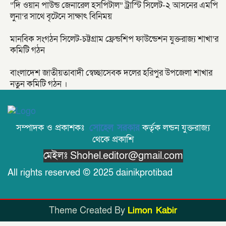
“দি ওয়ান পাউন্ড জেনারেল হসপিটাল” ট্রাস্টি সিলেট-২ আসনের এমপি
লুনা’র সা‌থে বৃটেনে সাক্ষাৎ বিনিময়
মানবিক সংগঠন সিলেট-চট্টগ্রাম ফ্রেন্ডশিপ ফাউন্ডেশন যুক্তরাজ্য শাখা’র
কমিটি গঠন
বাংলাদেশ জাতীয়তাবাদী স্বেচ্ছাসেবক দলের হরিপুর উপজেলা শাখার
নতুন কমিটি গঠন ।
সম্পাদক ও প্রকাশকঃ
সোহেল সরকার
কর্তৃক লন্ডন যুক্তরাজ্য
থেকে প্রকাশি
মেইলঃ Shohel.editor@gmail.com
All rights reserved © 2025 dainikprotibad
Theme Created By
Limon Kabir