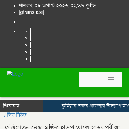
শনিবার, ০৮ অগাস্ট ২০২৬, ০২:৪৭ পূর্বাহ্ন
[gtranslate]
Toggle
navigat
শিরোনাম
কুমিল্লায় তরুন প্রজন্মের উদ্যোগে মাওলিদ
/
লিড নিউজ
ফজিলাতুন নেছা মুজিব হাসপাতালে স্বাস্থ্য পরীক্ষা