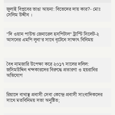
জুলাই বিপ্লবের ভাঙা আয়না: বিভেদের দায় কার?- মোঃ
সেলিম উদ্দীন ।
“দি ওয়ান পাউন্ড জেনারেল হসপিটাল” ট্রাস্টি সিলেট-২
আসনের এমপি লুনা’র সা‌থে বৃটেনে সাক্ষাৎ বিনিময়
বৈধ নামজারি উপেক্ষা করে ২০১৭ সালের দলিল:
জসিমউদ্দিন খন্দকারদের বিরুদ্ধে প্রতারণা ও হয়রানির
অভিযোগ
রিয়াদে বাথাস্থ প্রবাসী সেবা কেন্দ্রে প্রবাসী সাংবাদিকদের
সাথে মতবিনিময় সভা অনুষ্টিত;