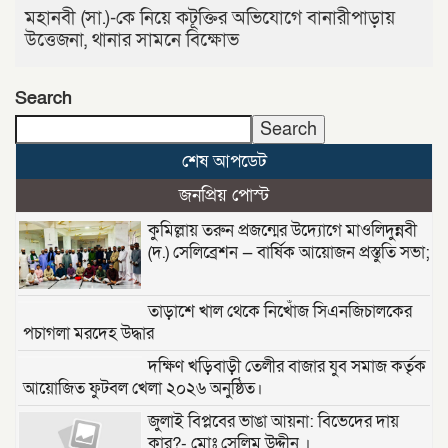
মহানবী (সা.)-কে নিয়ে কটূক্তির অভিযোগে বানারীপাড়ায়
উত্তেজনা, থানার সামনে বিক্ষোভ
Search
Search
শেষ আপডেট
জনপ্রিয় পোস্ট
কুমিল্লায় তরুন প্রজন্মের উদ্যোগে মাওলিদুন্নবী
(দ.) সেলিব্রেশন — বার্ষিক আয়োজন প্রস্তুতি সভা;
তাড়াশে খাল থেকে নিখোঁজ সিএনজিচালকের
পচাগলা মরদেহ উদ্ধার
দক্ষিণ খড়িবাড়ী তেলীর বাজার যুব সমাজ কর্তৃক
আয়োজিত ফুটবল খেলা ২০২৬ অনুষ্ঠিত।
জুলাই বিপ্লবের ভাঙা আয়না: বিভেদের দায়
কার?- মোঃ সেলিম উদ্দীন ।