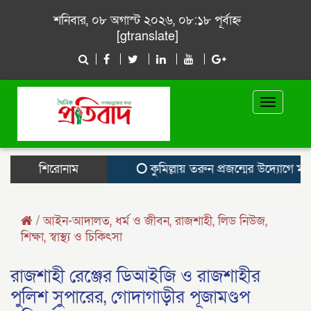
শনিবার, ০৮ অগাস্ট ২০২৬, ০৮:১৮ পূর্বাহ্ন
[gtranslate]
Toggle
navigat
শিরোনাম
কুমিল্লায় তরুন প্রজন্মের উদ্যোগে মাওলি
/
আইন-আদালত
,
ধর্ম ও জীবন
,
রাজশাহী
,
লিড নিউজ
,
শিক্ষা
,
স্বাস্থ্য ও চিকিৎসা
রাজশাহী রেঞ্জের ডিআইজি ও রাজশাহীর
পুলিশ সুপারের, গোদাগাড়ীর পূজামণ্ডপ