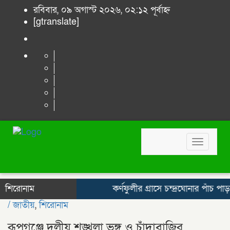
রবিবার, ০৯ অগাস্ট ২০২৬, ০২:১২ পূর্বাহ্ন
[gtranslate]
Toggle
navigat
শিরোনাম
কর্ণফুলীর গ্রাসে চন্দ্রঘোনার পাঁচ পাড়
/
জাতীয়
,
শিরোনাম
রূপগঞ্জে দলীয় শৃঙ্খলা ভঙ্গ ও চাঁদাবাজির