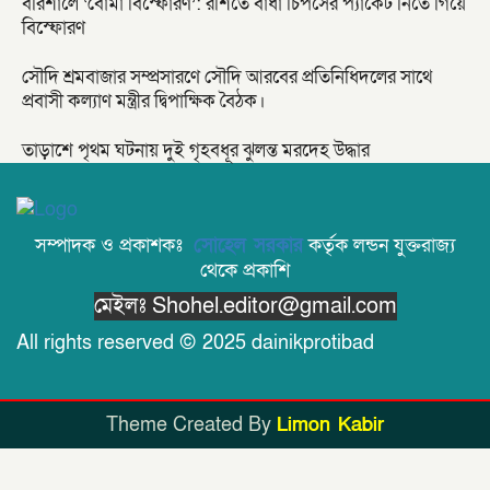
বরিশালে ‘বোমা বিস্ফোরণ’: রশিতে বাঁধা চিপসের প্যাকেট নিতে গিয়ে
বিস্ফোরণ
সৌদি শ্রমবাজার সম্প্রসারণে সৌদি আরবের প্রতিনিধিদলের সাথে
প্রবাসী কল্যাণ মন্ত্রীর দ্বিপাক্ষিক বৈঠক।
তাড়াশে পৃথম ঘটনায় দুই গৃহবধূর ঝুলন্ত মরদেহ উদ্ধার
সম্পাদক ও প্রকাশকঃ
সোহেল সরকার
কর্তৃক লন্ডন যুক্তরাজ্য
থেকে প্রকাশি
মেইলঃ Shohel.editor@gmail.com
All rights reserved © 2025 dainikprotibad
Theme Created By
Limon Kabir