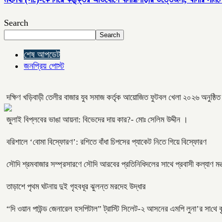
Search
Search
শেষ আপডেট
জনপ্রিয় পোস্ট
দক্ষিণ খড়িবাড়ী তেলীর বাজার যুব সমাজ কর্তৃক আয়োজিত ফুটবল খেলা ২০২৬ অনুষ্ঠি
জুলাই বিপ্লবের ভাঙা আয়না: বিভেদের দায় কার?- মোঃ সেলিম উদ্দীন ।
বরিশালে ‘বোমা বিস্ফোরণ’: রশিতে বাঁধা চিপসের প্যাকেট নিতে গিয়ে বিস্ফোরণ
সৌদি শ্রমবাজার সম্প্রসারণে সৌদি আরবের প্রতিনিধিদলের সাথে প্রবাসী কল্যাণ মন্ত
তাড়াশে পৃথম ঘটনায় দুই গৃহবধূর ঝুলন্ত মরদেহ উদ্ধার
“দি ওয়ান পাউন্ড জেনারেল হসপিটাল” ট্রাস্টি সিলেট-২ আসনের এমপি লুনা’র সা‌থে বৃ