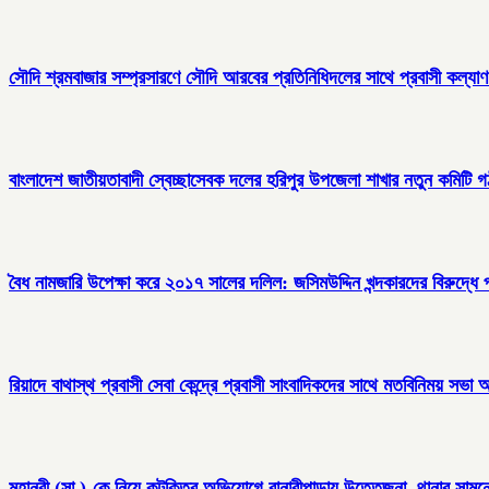
সৌদি শ্রমবাজার সম্প্রসারণে সৌদি আরবের প্রতিনিধিদলের সাথে প্রবাসী কল্যাণ মন
বাংলাদেশ জাতীয়তাবাদী স্বেচ্ছাসেবক দলের হরিপুর উপজেলা শাখার নতুন কমিটি 
বৈধ নামজারি উপেক্ষা করে ২০১৭ সালের দলিল: জসিমউদ্দিন খন্দকারদের বিরুদ্ধে
রিয়াদে বাথাস্থ প্রবাসী সেবা কেন্দ্রে প্রবাসী সাংবাদিকদের সাথে মতবিনিময় সভা অন
মহানবী (সা.)-কে নিয়ে কটূক্তির অভিযোগে বানারীপাড়ায় উত্তেজনা, থানার সামনে