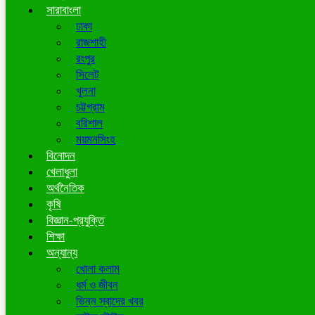
সারাবাংলা
ঢাকা
রাজশাহী
রংপুর
সিলেট
খুলনা
চট্টগ্রাম
বরিশাল
ময়মনসিংহ
বিনোদন
খেলাধুলা
অর্থনৈতিক
কৃষি
বিজ্ঞান-প্রযুক্তি
শিক্ষা
অন্যান্য
খোলা কলাম
ধর্ম ও জীবন
ভিন্ন স্বাদের খবর