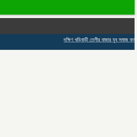
দক্ষিণ খড়িবাড়ী তেলীর বাজার যুব সমাজ কর্তৃক 