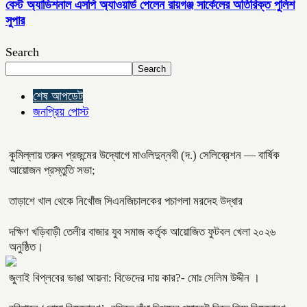
বেস্ট অ্যাডিশনাল এসপি অ্যাওয়ার্ড পেলেন রায়গঞ্জ সার্কেলের অতিরিক্ত পুলিশ
সুপার
Search
Search
শেষ আপডেট
জনপ্রিয় পোস্ট
কুমিল্লায় তরুন প্রজন্মের উদ্যোগে মাওলিদুন্নবী (দ.) সেলিব্রেশন — বার্ষিক
আয়োজন প্রস্তুতি সভা;
তাড়াশে খাল থেকে নিখোঁজ সিএনজিচালকের পচাগলা মরদেহ উদ্ধার
দক্ষিণ খড়িবাড়ী তেলীর বাজার যুব সমাজ কর্তৃক আয়োজিত ফুটবল খেলা ২০২৬
অনুষ্ঠিত।
জুলাই বিপ্লবের ভাঙা আয়না: বিভেদের দায় কার?- মোঃ সেলিম উদ্দীন ।