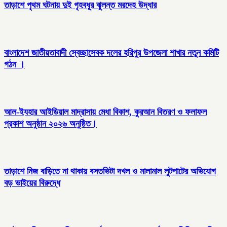
তাড়াশে পৃথম ঘটনায় দুই গৃহবধূর ঝুলন্ত মরদেহ উদ্ধার
বাংলাদেশ জাতীয়তাবাদী স্বেচ্ছাসেবক দলের হরিপুর উপজেলা শাখার নতুন কমিটি
গঠন ।
আল-ইযহার আইডিয়াল মাদ্রাসায় মেধা বিকাশ, কুরআন বিতরণ ও ফলাফল
প্রকাশ অনুষ্ঠান ২০২৬ অনুষ্ঠিত।
তাড়াশে নিজ বাড়িতে না থাকায় বসতভিটা দখল ও মালামাল লুটপাটের অভিযোগ
বড় ভাইয়ের বিরুদ্ধে