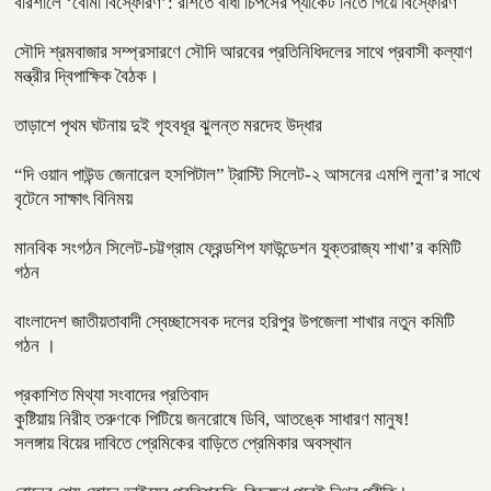
বরিশালে ‘বোমা বিস্ফোরণ’: রশিতে বাঁধা চিপসের প্যাকেট নিতে গিয়ে বিস্ফোরণ
সৌদি শ্রমবাজার সম্প্রসারণে সৌদি আরবের প্রতিনিধিদলের সাথে প্রবাসী কল্যাণ
মন্ত্রীর দ্বিপাক্ষিক বৈঠক।
তাড়াশে পৃথম ঘটনায় দুই গৃহবধূর ঝুলন্ত মরদেহ উদ্ধার
“দি ওয়ান পাউন্ড জেনারেল হসপিটাল” ট্রাস্টি সিলেট-২ আসনের এমপি লুনা’র সা‌থে
বৃটেনে সাক্ষাৎ বিনিময়
মানবিক সংগঠন সিলেট-চট্টগ্রাম ফ্রেন্ডশিপ ফাউন্ডেশন যুক্তরাজ্য শাখা’র কমিটি
গঠন
বাংলাদেশ জাতীয়তাবাদী স্বেচ্ছাসেবক দলের হরিপুর উপজেলা শাখার নতুন কমিটি
গঠন ।
প্রকাশিত মিথ্যা সংবাদের প্রতিবাদ
কুষ্টিয়ায় নিরীহ তরুণকে পিটিয়ে জনরোষে ডিবি, আতঙ্কে সাধারণ মানুষ!
সলঙ্গায় বিয়ের দাবিতে প্রেমিকের বাড়িতে প্রেমিকার অবস্থান