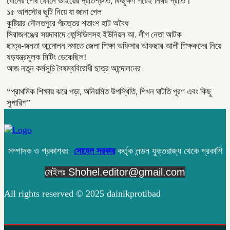
বোনের শেষ ফোনে ভাইয়ের প্রতিশ্রুতি, কিছুক্ষণ পরেই নিথর প্রীতি।
১৫ আগস্টের ছুটি নিয়ে যা জানা গেল
কুষ্টিয়ার দৌলতপুরে পঁচাত্তর শতাংশ হাট অবৈধ
সিরাজগঞ্জের সয়দাবাদে ফেন্সিডিলসহ ইউনিয়ন আ. লীগ নেতা আটক
ছাত্র-জনতা আন্দোলন দমাতে জেলা শিক্ষা অফিসার আফছার আলী শিক্ষকদের নিয়ে
ষড়যন্ত্রমুলক মিটিং ডেকেছিল!
আজ নতুন কর্মসূচি বৈষম্যবিরোধী ছাত্র আন্দোলনের
“প্রাথমিক শিক্ষায় ঝরে পড়া, অনিয়মিত উপস্থিতি, শিখন ঘাটতি পূরণ এবং কিছু
সুপারিশ”
সম্পাদক ও প্রকাশকঃ
সোহেল সরকার
কর্তৃক লন্ডন যুক্তরাজ্য থেকে প্রকাশি
মেইলঃ Shohel.editor@gmail.com
All rights reserved © 2025 dainikprotibad