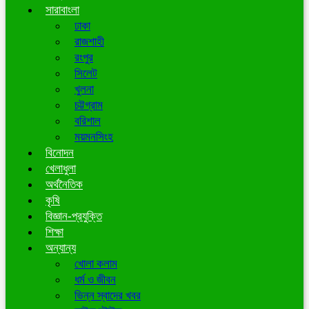
সারাবাংলা
ঢাকা
রাজশাহী
রংপুর
সিলেট
খুলনা
চট্টগ্রাম
বরিশাল
ময়মনসিংহ
বিনোদন
খেলাধুলা
অর্থনৈতিক
কৃষি
বিজ্ঞান-প্রযুক্তি
শিক্ষা
অন্যান্য
খোলা কলাম
ধর্ম ও জীবন
ভিন্ন স্বাদের খবর