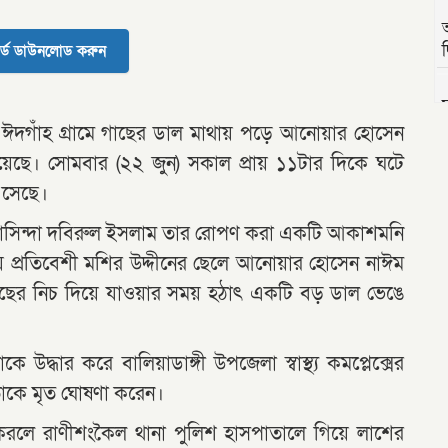
দ
র্ড ডাউনলোড করুন
 ঈদগাঁহ গ্রামে গাছের ডাল মাথায় পড়ে আনোয়ার হোসেন
ু হয়েছে। সোমবার (২২ জুন) সকাল প্রায় ১১টার দিকে ঘটে
এসেছে।
ামের বাসিন্দা দবিরুল ইসলাম তার রোপণ করা একটি আকাশমনি
য় প্রতিবেশী মশির উদ্দীনের ছেলে আনোয়ার হোসেন নাঈম
াছের নিচ দিয়ে যাওয়ার সময় হঠাৎ একটি বড় ডাল ভেঙে
 উদ্ধার করে বালিয়াডাঙ্গী উপজেলা স্বাস্থ্য কমপ্লেক্সের
তাকে মৃত ঘোষণা করেন।
 করলে রাণীশংকৈল থানা পুলিশ হাসপাতালে গিয়ে লাশের