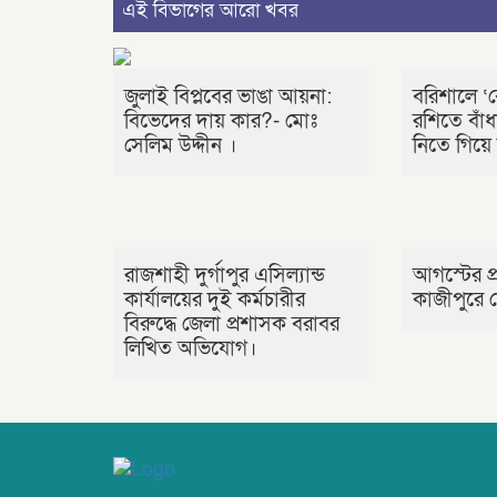
এই বিভাগের আরো খবর
জুলাই বিপ্লবের ভাঙা আয়না:
বরিশালে ‘
বিভেদের দায় কার?- মোঃ
রশিতে বাঁধ
সেলিম উদ্দীন ।
নিতে গিয়ে
রাজশাহী দুর্গাপুর এসিল্যান্ড
আগস্টের প্
কার্যালয়ের দুই কর্মচারীর
কাজীপুরে 
বিরুদ্ধে জেলা প্রশাসক বরাবর
লিখিত অভিযোগ।