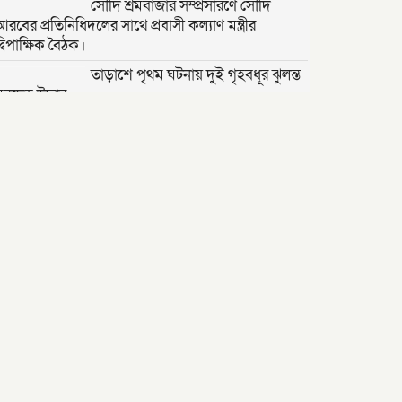
সৌদি শ্রমবাজার সম্প্রসারণে সৌদি
আরবের প্রতিনিধিদলের সাথে প্রবাসী কল্যাণ মন্ত্রীর
্বিপাক্ষিক বৈঠক।
তাড়াশে পৃথম ঘটনায় দুই গৃহবধূর ঝুলন্ত
মরদেহ উদ্ধার
“দি ওয়ান পাউন্ড জেনারেল হসপিটাল”
ট্রাস্টি সিলেট-২ আসনের এমপি লুনা’র
সা‌থে বৃটেনে সাক্ষাৎ বিনিময়
মানবিক সংগঠন সিলেট-চট্টগ্রাম
ফ্রেন্ডশিপ ফাউন্ডেশন যুক্তরাজ্য শাখা’র
কমিটি গঠন
বাংলাদেশ জাতীয়তাবাদী স্বেচ্ছাসেবক
দলের হরিপুর উপজেলা শাখার নতুন কমিটি গঠন ।
বৈধ নামজারি উপেক্ষা করে ২০১৭ সালের
দলিল: জসিমউদ্দিন খন্দকারদের বিরুদ্ধে
প্রতারণা ও হয়রানির অভিযোগ