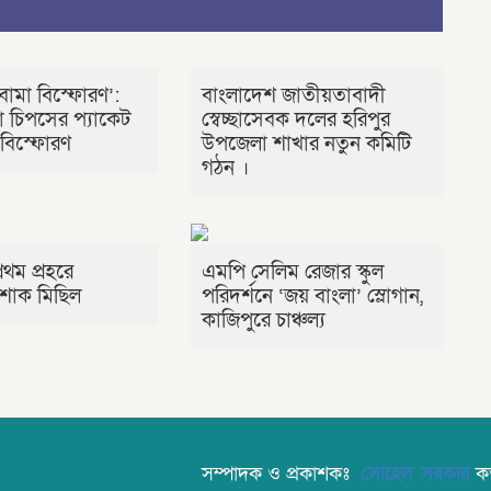
বোমা বিস্ফোরণ’:
বাংলাদেশ জাতীয়তাবাদী
া চিপসের প্যাকেট
স্বেচ্ছাসেবক দলের হরিপুর
 বিস্ফোরণ
উপজেলা শাখার নতুন কমিটি
গঠন ।
রথম প্রহরে
এমপি সেলিম রেজার স্কুল
শোক মিছিল
পরিদর্শনে ‘জয় বাংলা’ স্লোগান,
কাজিপুরে চাঞ্চল্য
সম্পাদক ও প্রকাশকঃ
সোহেল সরকার
কর্