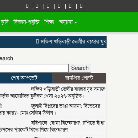
কৃষি
বিজ্ঞান-প্রযুক্তি
শিক্ষা
অন্যান্য
দক্ষিণ খড়িবাড়ী তেলীর বাজার যুব সমাজ কর্তৃক আয়
earch
Search
শেষ আপডেট
জনপ্রিয় পোস্ট
দক্ষিণ খড়িবাড়ী তেলীর বাজার যুব সমাজ
কর্তৃক আয়োজিত ফুটবল খেলা ২০২৬ অনুষ্ঠিত।
জুলাই বিপ্লবের ভাঙা আয়না: বিভেদের
দায় কার?- মোঃ সেলিম উদ্দীন ।
বরিশালে ‘বোমা বিস্ফোরণ’: রশিতে বাঁধা
চিপসের প্যাকেট নিতে গিয়ে বিস্ফোরণ