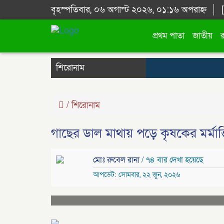
বৃহস্পতিবার, ০৬ অগাস্ট ২০২৬, ০১:১৬ অপরাহ্ন
প্রথম পাতা
জাতীয়
শিরোনাম
/
শিরোনাম
গাছের ডাল মাথায় পড়ে কৃষকের মর্মান্তি
মোঃ রুবেল রানা
/ ৭৪ বার দেখা হয়েছে
আপডেট: সোমবার, ২২ জুন, ২০২৬