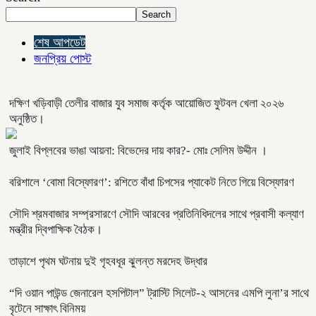
Search
শেষ আপডেট
জনপ্রিয় পোস্ট
দক্ষিণ খড়িবাড়ী তেলীর বাজার যুব সমাজ কর্তৃক আয়োজিত ফুটবল খেলা ২০২৬
অনুষ্ঠিত।
জুলাই বিপ্লবের ভাঙা আয়না: বিভেদের দায় কার?- মোঃ সেলিম উদ্দীন ।
বরিশালে ‘বোমা বিস্ফোরণ’: রশিতে বাঁধা চিপসের প্যাকেট নিতে গিয়ে বিস্ফোরণ
সৌদি শ্রমবাজার সম্প্রসারণে সৌদি আরবের প্রতিনিধিদলের সাথে প্রবাসী কল্যাণ
মন্ত্রীর দ্বিপাক্ষিক বৈঠক।
তাড়াশে পৃথম ঘটনায় দুই গৃহবধূর ঝুলন্ত মরদেহ উদ্ধার
“দি ওয়ান পাউন্ড জেনারেল হসপিটাল” ট্রাস্টি সিলেট-২ আসনের এমপি লুনা’র সা‌থে
বৃটেনে সাক্ষাৎ বিনিময়