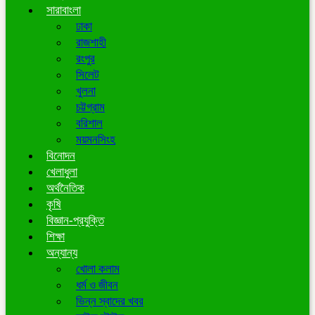
সারাবাংলা
ঢাকা
রাজশাহী
রংপুর
সিলেট
খুলনা
চট্টগ্রাম
বরিশাল
ময়মনসিংহ
বিনোদন
খেলাধুলা
অর্থনৈতিক
কৃষি
বিজ্ঞান-প্রযুক্তি
শিক্ষা
অন্যান্য
খোলা কলাম
ধর্ম ও জীবন
ভিন্ন স্বাদের খবর