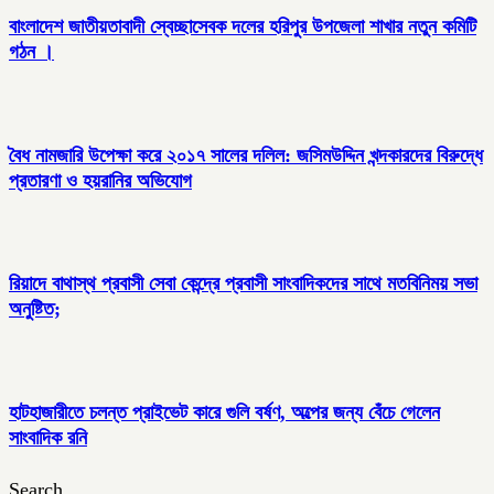
বাংলাদেশ জাতীয়তাবাদী স্বেচ্ছাসেবক দলের হরিপুর উপজেলা শাখার নতুন কমিটি
গঠন ।
বৈধ নামজারি উপেক্ষা করে ২০১৭ সালের দলিল: জসিমউদ্দিন খন্দকারদের বিরুদ্ধে
প্রতারণা ও হয়রানির অভিযোগ
রিয়াদে বাথাস্থ প্রবাসী সেবা কেন্দ্রে প্রবাসী সাংবাদিকদের সাথে মতবিনিময় সভা
অনুষ্টিত;
হাটহাজারীতে চলন্ত প্রাইভেট কারে গুলি বর্ষণ, অল্পের জন্য বেঁচে গেলেন
সাংবাদিক রনি
Search