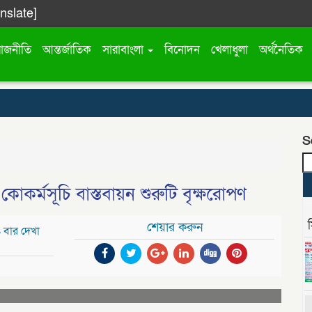
anslate]
রাজনীতি
আন্তর্জাতিক
সারাবাংলা
বিনোদন
খেলাধুলা
অর্থনৈতিক
S
র্মসূচি বাস্তবায়ন শুরুটি বৃক্ষরোপণ
শেয়ার করুন
 বার দেখা