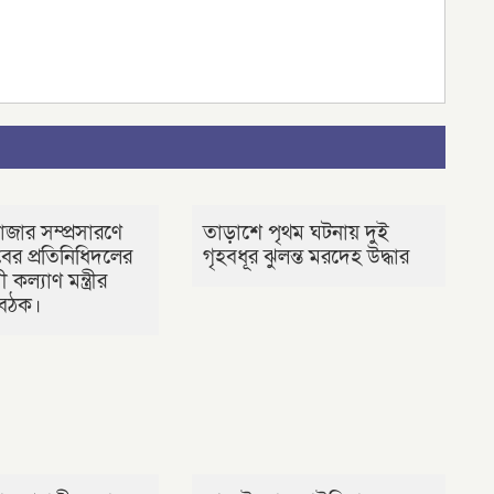
াজার সম্প্রসারণে
তাড়াশে পৃথম ঘটনায় দুই
র প্রতিনিধিদলের
গৃহবধূর ঝুলন্ত মরদেহ উদ্ধার
 কল্যাণ মন্ত্রীর
 বৈঠক।