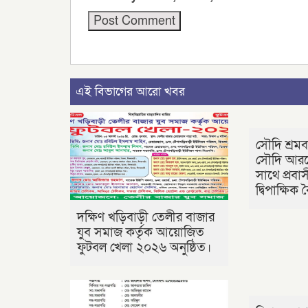
এই বিভাগের আরো খবর
সৌদি শ্রমব
সৌদি আরবে
সাথে প্রবাসী
দ্বিপাক্ষিক
দক্ষিণ খড়িবাড়ী তেলীর বাজার
যুব সমাজ কর্তৃক আয়োজিত
ফুটবল খেলা ২০২৬ অনুষ্ঠিত।