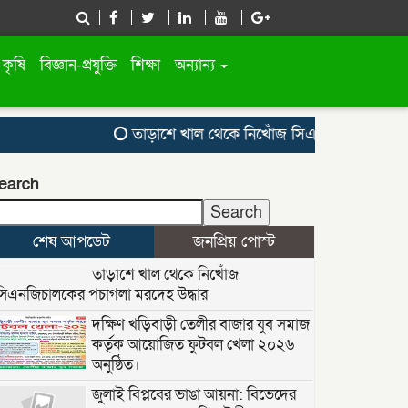
কৃষি
বিজ্ঞান-প্রযুক্তি
শিক্ষা
অন্যান্য
তাড়াশে খাল থেকে নিখোঁজ সিএনজিচালকের পচাগলা
earch
Search
শেষ আপডেট
জনপ্রিয় পোস্ট
তাড়াশে খাল থেকে নিখোঁজ
সিএনজিচালকের পচাগলা মরদেহ উদ্ধার
দক্ষিণ খড়িবাড়ী তেলীর বাজার যুব সমাজ
কর্তৃক আয়োজিত ফুটবল খেলা ২০২৬
অনুষ্ঠিত।
জুলাই বিপ্লবের ভাঙা আয়না: বিভেদের