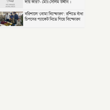
দায় কার?- মোঃ সেলিম উদ্দীন ।
বরিশালে ‘বোমা বিস্ফোরণ’: রশিতে বাঁধা
চিপসের প্যাকেট নিতে গিয়ে বিস্ফোরণ
সৌদি শ্রমবাজার সম্প্রসারণে সৌদি
আরবের প্রতিনিধিদলের সাথে প্রবাসী কল্যাণ মন্ত্রীর
্বিপাক্ষিক বৈঠক।
তাড়াশে পৃথম ঘটনায় দুই গৃহবধূর ঝুলন্ত
মরদেহ উদ্ধার
“দি ওয়ান পাউন্ড জেনারেল হসপিটাল”
ট্রাস্টি সিলেট-২ আসনের এমপি লুনা’র
সা‌থে বৃটেনে সাক্ষাৎ বিনিময়
মানবিক সংগঠন সিলেট-চট্টগ্রাম
ফ্রেন্ডশিপ ফাউন্ডেশন যুক্তরাজ্য শাখা’র
কমিটি গঠন
বাংলাদেশ জাতীয়তাবাদী স্বেচ্ছাসেবক
দলের হরিপুর উপজেলা শাখার নতুন