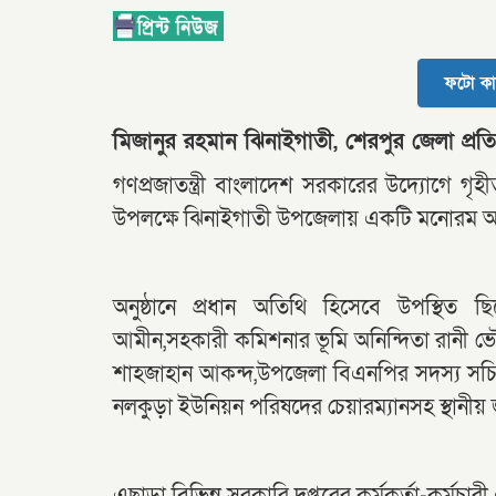
ফটো কা
মিজানুর রহমান ঝিনাইগাতী, শেরপুর জেলা প্রতি
গণপ্রজাতন্ত্রী বাংলাদেশ সরকারের উদ্যোগে গৃহ
উপলক্ষে ঝিনাইগাতী উপজেলায় একটি মনোরম অনুষ্
অনুষ্ঠানে প্রধান অতিথি হিসেবে উপস্থিত 
আমীন,সহকারী কমিশনার ভূমি অনিন্দিতা রানী 
শাহজাহান আকন্দ,উপজেলা বিএনপির সদস্য সচিব
নলকুড়া ইউনিয়ন পরিষদের চেয়ারম্যানসহ স্থানীয় 