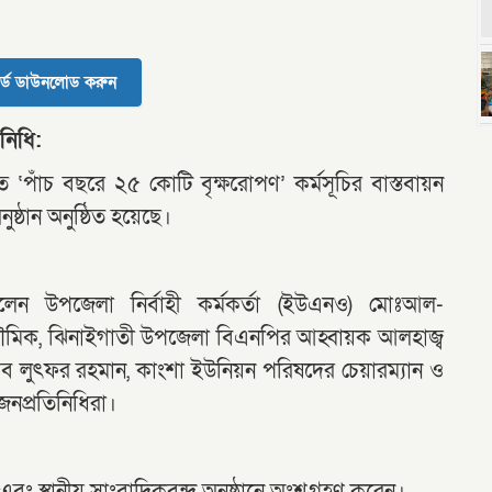
র্ড ডাউনলোড করুন
নিধি:
ীত ‘পাঁচ বছরে ২৫ কোটি বৃক্ষরোপণ’ কর্মসূচির বাস্তবায়ন
দ
ঠান অনুষ্ঠিত হয়েছে।
ছিলেন উপজেলা নির্বাহী কর্মকর্তা (ইউএনও) মোঃআল-
ভৌমিক, ঝিনাইগাতী উপজেলা বিএনপির আহ্বায়ক আলহাজ্ব
 লুৎফর রহমান, কাংশা ইউনিয়ন পরিষদের চেয়ারম্যান ও
জনপ্রতিনিধিরা।