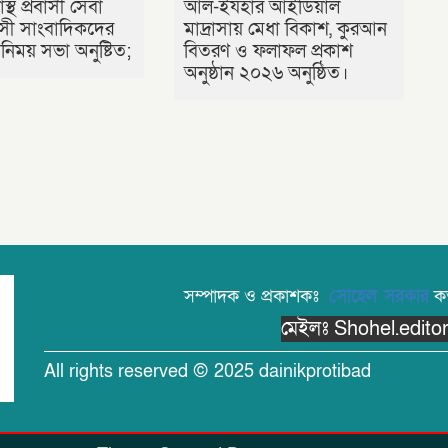
াস্থ প্রবাসী সেবা
আল-ইযহার আইডিয়াল
রবাসী সাংবাদিকদের
মাদ্রাসায় মেধা বিকাশ, কুরআন
িময় সভা অনুষ্টিত;
বিতরণ ও ফলাফল প্রকাশ
অনুষ্ঠান ২০২৬ অনুষ্ঠিত।
সম্পাদক ও প্রকাশকঃ
সোহেল সরকার
কর্
মেইলঃ Shohel.edit
All rights reserved © 2025 dainikprotibad