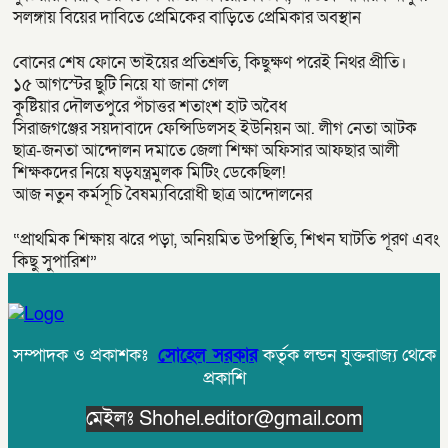
সলঙ্গায় বিয়ের দাবিতে প্রেমিকের বাড়িতে প্রেমিকার অবস্থান
বোনের শেষ ফোনে ভাইয়ের প্রতিশ্রুতি, কিছুক্ষণ পরেই নিথর প্রীতি।
১৫ আগস্টের ছুটি নিয়ে যা জানা গেল
কুষ্টিয়ার দৌলতপুরে পঁচাত্তর শতাংশ হাট অবৈধ
সিরাজগঞ্জের সয়দাবাদে ফেন্সিডিলসহ ইউনিয়ন আ. লীগ নেতা আটক
ছাত্র-জনতা আন্দোলন দমাতে জেলা শিক্ষা অফিসার আফছার আলী
শিক্ষকদের নিয়ে ষড়যন্ত্রমুলক মিটিং ডেকেছিল!
আজ নতুন কর্মসূচি বৈষম্যবিরোধী ছাত্র আন্দোলনের
“প্রাথমিক শিক্ষায় ঝরে পড়া, অনিয়মিত উপস্থিতি, শিখন ঘাটতি পূরণ এবং
কিছু সুপারিশ”
সম্পাদক ও প্রকাশকঃ
সোহেল সরকার
কর্তৃক লন্ডন যুক্তরাজ্য থেকে
প্রকাশি
মেইলঃ Shohel.editor@gmail.com