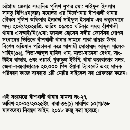
চট্টগ্রাম জেলার সম্মানিত পুলিশ সুপার মো: সাইফুল ইসলাম
সানতু বিপিএম(বার) মহোদয় এর নির্দেশনায় বাঁশখালী থানার
চৌকস পুলিশ অফিসার ইনচার্জ সাইফুল ইসলাম এর তত্ত্বাবধানে-
অদ্য ২০/৫/২০২৫খ্রি. তারিখ ০৯:৩০ ঘটিকার সময় বাঁশখালী
থানার এসআই(নিঃ)/মো: জামাল হোসেন সঙ্গীয় ফোর্সসহ গোপন
সংবাদের ভিত্তিতে বাঁশখালী থানার সামনে পাকা রাস্তার উপর
বিশেষ অভিযান পরিচালনা করে আসামী মোহাম্মদ আব্দুল সালেক
শাহিন(৩২), পিতা-আব্দুল হামিদ খান, মাতা-বানেসা বেগম, সাং-
টাইম বাজার, ৬নং ওয়ার্ড, খুরুস্কুল ইউপি, থানা-কক্সবাজার সদর,
জেলা-কক্সবাজারকে ২০,০০০ পিস ইয়াবা ট্যাবলেট এবং মাদক
পরিবহন কাজে ব্যবহৃত ১টি মোটর সাইকেল সহ গ্রেফতার করেন।
এই সংক্রান্তে বাঁশখালী থানার মামলা নং-২৭,
তারিখ-২০/০৫/২০২৫ইং, ধারা-৩৬(১) সারণির ১০(গ)/৩৮
মাদকদ্রব্য নিয়ন্ত্রণ আইন, ২০১৮ রুজু করা হয়েছে।