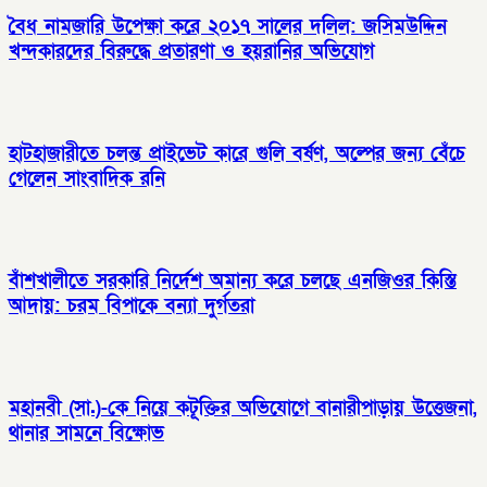
বৈধ নামজারি উপেক্ষা করে ২০১৭ সালের দলিল: জসিমউদ্দিন
খন্দকারদের বিরুদ্ধে প্রতারণা ও হয়রানির অভিযোগ
হাটহাজারীতে চলন্ত প্রাইভেট কারে গুলি বর্ষণ, অল্পের জন্য বেঁচে
গেলেন সাংবাদিক রনি
বাঁশখালীতে সরকারি নির্দেশ অমান্য করে চলছে এনজিওর কিস্তি
আদায়: চরম বিপাকে বন্যা দুর্গতরা
মহানবী (সা.)-কে নিয়ে কটূক্তির অভিযোগে বানারীপাড়ায় উত্তেজনা,
থানার সামনে বিক্ষোভ