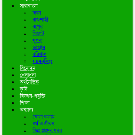
সারাবাংলা
ঢাকা
রাজশাহী
রংপুর
সিলেট
খুলনা
চট্টগ্রাম
বরিশাল
ময়মনসিংহ
বিনোদন
খেলাধুলা
অর্থনৈতিক
কৃষি
বিজ্ঞান-প্রযুক্তি
শিক্ষা
অন্যান্য
খোলা কলাম
ধর্ম ও জীবন
ভিন্ন স্বাদের খবর