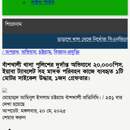
লাইফ স্টাইল
শিরোনাম
তাড়াশে খাল থেকে নিখোঁজ সিএনজিচালকে
/
অপরাধ
,
অভিযান
,
চট্টগ্রাম
,
বিজ্ঞান-প্রযুক্তি
বাঁশখালী থানা পুলিশের দুর্দান্ত অভিযানে ২০,০০০পিস,
ইয়াবা ট্যাবলেট সহ মাদক পরিবহন কাজে ব্যবহৃত ১টি
মোটর সাইকেল উদ্ধার, ১জন গ্রেফতার।
মোহাম্মদ আমিনুল ইসলাম চট্টগ্রাম বাঁশখালী প্রতিনিধি।
/ ২৩১ বার
দেখা হয়েছে
আপডেট: মঙ্গলবার, ২০ মে, ২০২৫
শেয়ার করুন