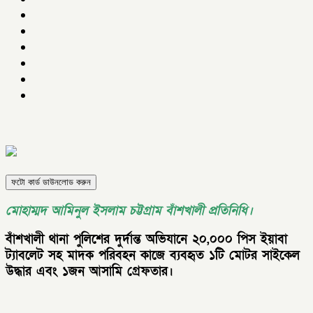
ফটো কার্ড ডাউনলোড করুন
মোহাম্মদ আমিনুল ইসলাম চট্টগ্রাম বাঁশখালী প্রতিনিধি।
বাঁশখালী থানা পুলিশের দুর্দান্ত অভিযানে ২০,০০০ পিস ইয়াবা
ট্যাবলেট সহ মাদক পরিবহন কাজে ব্যবহৃত ১টি মোটর সাইকেল
উদ্ধার এবং ১জন আসামি গ্রেফতার।