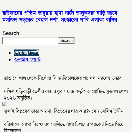
রাউজানের পশ্চিম ডাবুয়ায় হাদা গাজী তালুকদার বাড়ি জামে
মসজিদ সড়কের বেহাল দশা, সংস্কারের দাবি এলাকা বাসির
Search
Search
শেষ আপডেট
জনপ্রিয় পোস্ট
তাড়াশে খাল থেকে নিখোঁজ সিএনজিচালকের পচাগলা মরদেহ উদ্ধার
দক্ষিণ খড়িবাড়ী তেলীর বাজার যুব সমাজ কর্তৃক আয়োজিত ফুটবল খেলা
২০২৬ অনুষ্ঠিত।
জুলাই বিপ্লবের ভাঙা আয়না: বিভেদের দায় কার?- মোঃ সেলিম উদ্দীন ।
বরিশালে ‘বোমা বিস্ফোরণ’: রশিতে বাঁধা চিপসের প্যাকেট নিতে গিয়ে
বিস্ফোরণ