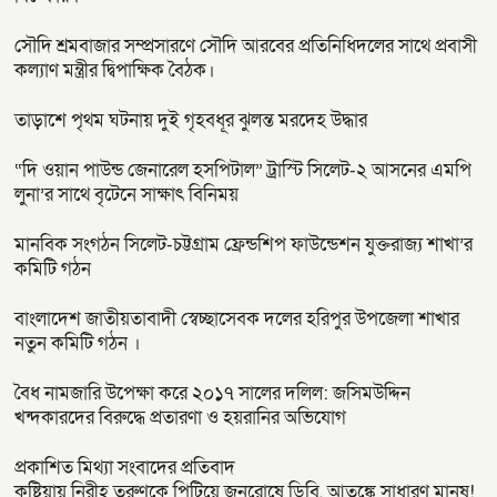
সৌদি শ্রমবাজার সম্প্রসারণে সৌদি আরবের প্রতিনিধিদলের সাথে প্রবাসী
কল্যাণ মন্ত্রীর দ্বিপাক্ষিক বৈঠক।
তাড়াশে পৃথম ঘটনায় দুই গৃহবধূর ঝুলন্ত মরদেহ উদ্ধার
“দি ওয়ান পাউন্ড জেনারেল হসপিটাল” ট্রাস্টি সিলেট-২ আসনের এমপি
লুনা’র সা‌থে বৃটেনে সাক্ষাৎ বিনিময়
মানবিক সংগঠন সিলেট-চট্টগ্রাম ফ্রেন্ডশিপ ফাউন্ডেশন যুক্তরাজ্য শাখা’র
কমিটি গঠন
বাংলাদেশ জাতীয়তাবাদী স্বেচ্ছাসেবক দলের হরিপুর উপজেলা শাখার
নতুন কমিটি গঠন ।
বৈধ নামজারি উপেক্ষা করে ২০১৭ সালের দলিল: জসিমউদ্দিন
খন্দকারদের বিরুদ্ধে প্রতারণা ও হয়রানির অভিযোগ
প্রকাশিত মিথ্যা সংবাদের প্রতিবাদ
কুষ্টিয়ায় নিরীহ তরুণকে পিটিয়ে জনরোষে ডিবি, আতঙ্কে সাধারণ মানুষ!