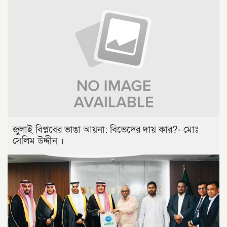
জুলাই বিপ্লবের ভাঙা আয়না: বিভেদের দায় কার?- মোঃ
সেলিম উদ্দীন ।