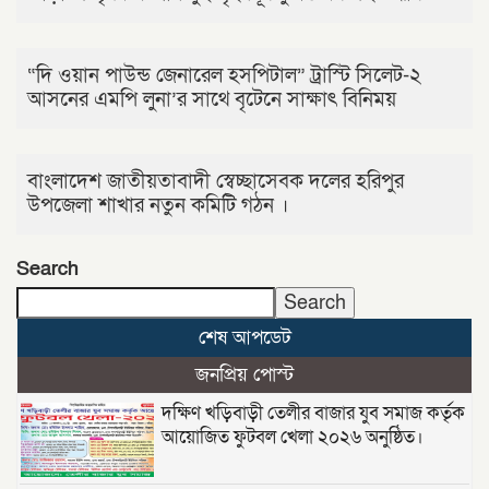
“দি ওয়ান পাউন্ড জেনারেল হসপিটাল” ট্রাস্টি সিলেট-২
আসনের এমপি লুনা’র সা‌থে বৃটেনে সাক্ষাৎ বিনিময়
বাংলাদেশ জাতীয়তাবাদী স্বেচ্ছাসেবক দলের হরিপুর
উপজেলা শাখার নতুন কমিটি গঠন ।
Search
Search
শেষ আপডেট
জনপ্রিয় পোস্ট
দক্ষিণ খড়িবাড়ী তেলীর বাজার যুব সমাজ কর্তৃক
আয়োজিত ফুটবল খেলা ২০২৬ অনুষ্ঠিত।