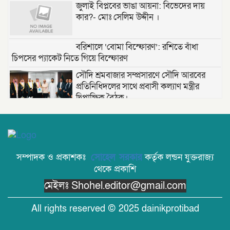
জুলাই বিপ্লবের ভাঙা আয়না: বিভেদের দায়
কার?- মোঃ সেলিম উদ্দীন ।
বরিশালে ‘বোমা বিস্ফোরণ’: রশিতে বাঁধা
চিপসের প্যাকেট নিতে গিয়ে বিস্ফোরণ
সৌদি শ্রমবাজার সম্প্রসারণে সৌদি আরবের
প্রতিনিধিদলের সাথে প্রবাসী কল্যাণ মন্ত্রীর
দ্বিপাক্ষিক বৈঠক।
তাড়াশে পৃথম ঘটনায় দুই গৃহবধূর ঝুলন্ত মরদেহ
উদ্ধার
সম্পাদক ও প্রকাশকঃ
সোহেল সরকার
কর্তৃক লন্ডন যুক্তরাজ্য
“দি ওয়ান পাউন্ড জেনারেল হসপিটাল” ট্রাস্টি
থেকে প্রকাশি
সিলেট-২ আসনের এমপি লুনা’র সা‌থে বৃটেনে
সাক্ষাৎ বিনিময়
মেইলঃ Shohel.editor@gmail.com
মানবিক সংগঠন সিলেট-চট্টগ্রাম ফ্রেন্ডশিপ
All rights reserved © 2025 dainikprotibad
ফাউন্ডেশন যুক্তরাজ্য শাখা’র কমিটি গঠন