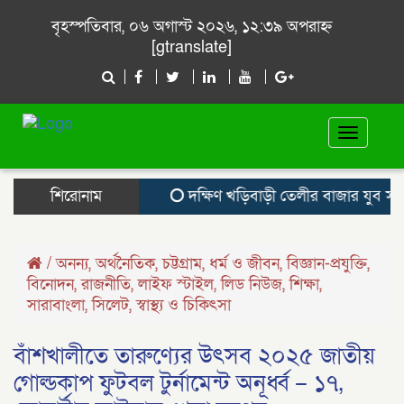
বৃহস্পতিবার, ০৬ অগাস্ট ২০২৬, ১২:৩৯ অপরাহ্ন
[gtranslate]
Toggle
navigat
শিরোনাম
দক্ষিণ খড়িবাড়ী তেলীর বাজার যুব সমা
/
অনন্য
,
অর্থনৈতিক
,
চট্টগ্রাম
,
ধর্ম ও জীবন
,
বিজ্ঞান-প্রযুক্তি
,
বিনোদন
,
রাজনীতি
,
লাইফ স্টাইল
,
লিড নিউজ
,
শিক্ষা
,
সারাবাংলা
,
সিলেট
,
স্বাস্থ্য ও চিকিৎসা
বাঁশখালীতে তারুণ্যের উৎসব ২০২৫ জাতীয়
গোল্ডকাপ ফুটবল টুর্নামেন্ট অনূর্ধ্ব – ১৭,