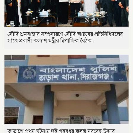
সৌদি শ্রমবাজার সম্প্রসারণে সৌদি আরবের প্রতিনিধিদলের
সাথে প্রবাসী কল্যাণ মন্ত্রীর দ্বিপাক্ষিক বৈঠক।
তাড়াশে পৃথম ঘটনায় দুই গৃহবধূর ঝুলন্ত মরদেহ উদ্ধার