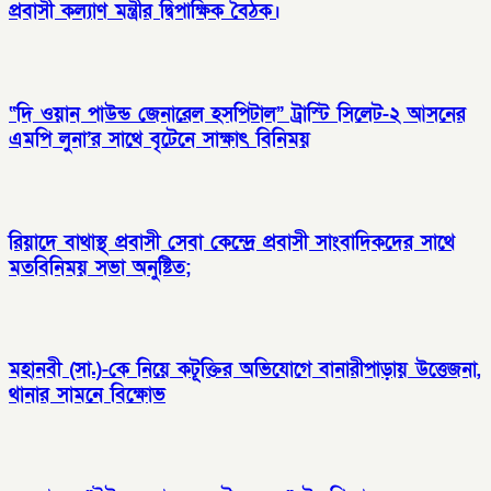
প্রবাসী কল্যাণ মন্ত্রীর দ্বিপাক্ষিক বৈঠক।
“দি ওয়ান পাউন্ড জেনারেল হসপিটাল” ট্রাস্টি সিলেট-২ আসনের
এমপি লুনা’র সা‌থে বৃটেনে সাক্ষাৎ বিনিময়
রিয়াদে বাথাস্থ প্রবাসী সেবা কেন্দ্রে প্রবাসী সাংবাদিকদের সাথে
মতবিনিময় সভা অনুষ্টিত;
মহানবী (সা.)-কে নিয়ে কটূক্তির অভিযোগে বানারীপাড়ায় উত্তেজনা,
থানার সামনে বিক্ষোভ