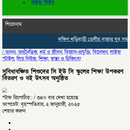
লাইফ স্টাইল
শিরোনাম
দক্ষিণ খড়িবাড়ী তেলীর বাজার যুব সমাজ 
/
অনন্য
,
অর্থনৈতিক
,
ধর্ম ও জীবন
,
বিজ্ঞান-প্রযুক্তি
,
বিনোদন
,
লাইফ
স্টাইল
,
লিড নিউজ
,
শিক্ষা
,
স্বাস্থ্য ও চিকিৎসা
সুবিধাবঞ্চিত শিশুদের সি ইউ সি স্কুলের শিক্ষা উপকরণ
বিতরণ ও বই উৎসব অনুষ্ঠিত
স্টাফ রিপোর্টার::
/ ৩৪০ বার দেখা হয়েছে
আপডেট: বৃহস্পতিবার, ২ জানুয়ারী, ২০২৫
শেয়ার করুন