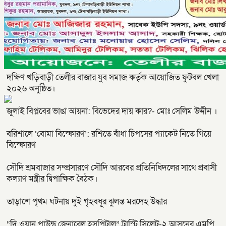
দক্ষিণ খড়িবাড়ী তেলীর বাজার যুব সমাজ কর্তৃক আয়োজিত ফুটবল খেলা
২০২৬ অনুষ্ঠিত।
জুলাই বিপ্লবের ভাঙা আয়না: বিভেদের দায় কার?- মোঃ সেলিম উদ্দীন ।
বরিশালে ‘বোমা বিস্ফোরণ’: রশিতে বাঁধা চিপসের প্যাকেট নিতে গিয়ে
বিস্ফোরণ
সৌদি শ্রমবাজার সম্প্রসারণে সৌদি আরবের প্রতিনিধিদলের সাথে প্রবাসী
কল্যাণ মন্ত্রীর দ্বিপাক্ষিক বৈঠক।
তাড়াশে পৃথম ঘটনায় দুই গৃহবধূর ঝুলন্ত মরদেহ উদ্ধার
“দি ওয়ান পাউন্ড জেনারেল হসপিটাল” ট্রাস্টি সিলেট-২ আসনের এমপি