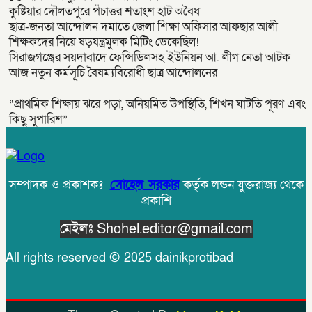
কুষ্টিয়ার দৌলতপুরে পঁচাত্তর শতাংশ হাট অবৈধ
ছাত্র-জনতা আন্দোলন দমাতে জেলা শিক্ষা অফিসার আফছার আলী
শিক্ষকদের নিয়ে ষড়যন্ত্রমুলক মিটিং ডেকেছিল!
সিরাজগঞ্জের সয়দাবাদে ফেন্সিডিলসহ ইউনিয়ন আ. লীগ নেতা আটক
আজ নতুন কর্মসূচি বৈষম্যবিরোধী ছাত্র আন্দোলনের
“প্রাথমিক শিক্ষায় ঝরে পড়া, অনিয়মিত উপস্থিতি, শিখন ঘাটতি পূরণ এবং
কিছু সুপারিশ”
সম্পাদক ও প্রকাশকঃ
সোহেল সরকার
কর্তৃক লন্ডন যুক্তরাজ্য থেকে
প্রকাশি
মেইলঃ Shohel.editor@gmail.com
All rights reserved © 2025 dainikprotibad