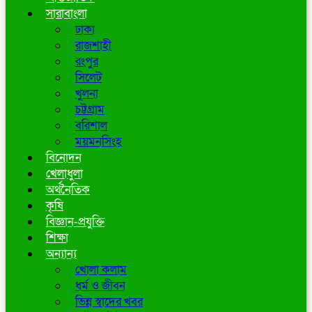
সারাবাংলা
ঢাকা
রাজশাহী
রংপুর
সিলেট
খুলনা
চট্টগ্রাম
বরিশাল
ময়মনসিংহ
বিনোদন
খেলাধুলা
অর্থনৈতিক
কৃষি
বিজ্ঞান-প্রযুক্তি
শিক্ষা
অন্যান্য
খোলা কলাম
ধর্ম ও জীবন
ভিন্ন স্বাদের খবর