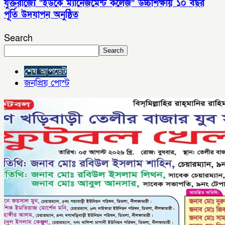
যুক্তরাজ্যে “ইউকে ম্যানেজমেন্ট কলেজ” উচ্চশিক্ষায় ১০ বছর
পূর্তি উদযাপন অনুষ্ঠিত
Search
Search
শেষ আপডেট
জনপ্রিয় পোস্ট