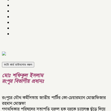
ফটো কার্ড ডাউনলোড করুন
মোঃ শফিকুল ইসলাম
রংপুর বিভাগীয় প্রধানঃ
রংপুরে যৌথ কর্মীসভায় জাতীয় পার্টির কো-চেয়ারম্যান মোস্তাফিজার
রহমান মোস্তফা
গণঅধিকার পরিষদের সভাপতি নুরুল হক নুরকে চ্যালেঞ্জ ছুঁড়ে দিয়ে