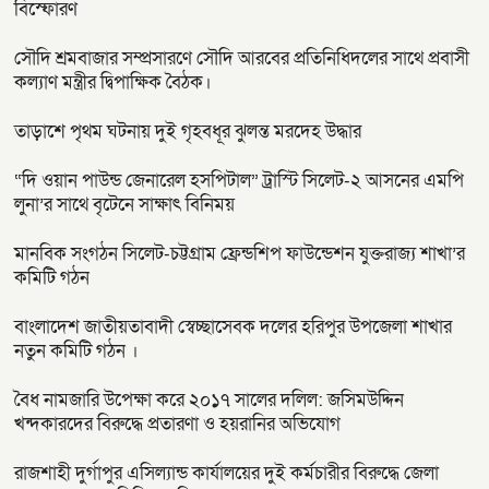
বিস্ফোরণ
সৌদি শ্রমবাজার সম্প্রসারণে সৌদি আরবের প্রতিনিধিদলের সাথে প্রবাসী
কল্যাণ মন্ত্রীর দ্বিপাক্ষিক বৈঠক।
তাড়াশে পৃথম ঘটনায় দুই গৃহবধূর ঝুলন্ত মরদেহ উদ্ধার
“দি ওয়ান পাউন্ড জেনারেল হসপিটাল” ট্রাস্টি সিলেট-২ আসনের এমপি
লুনা’র সা‌থে বৃটেনে সাক্ষাৎ বিনিময়
মানবিক সংগঠন সিলেট-চট্টগ্রাম ফ্রেন্ডশিপ ফাউন্ডেশন যুক্তরাজ্য শাখা’র
কমিটি গঠন
বাংলাদেশ জাতীয়তাবাদী স্বেচ্ছাসেবক দলের হরিপুর উপজেলা শাখার
নতুন কমিটি গঠন ।
বৈধ নামজারি উপেক্ষা করে ২০১৭ সালের দলিল: জসিমউদ্দিন
খন্দকারদের বিরুদ্ধে প্রতারণা ও হয়রানির অভিযোগ
রাজশাহী দুর্গাপুর এসিল্যান্ড কার্যালয়ের দুই কর্মচারীর বিরুদ্ধে জেলা