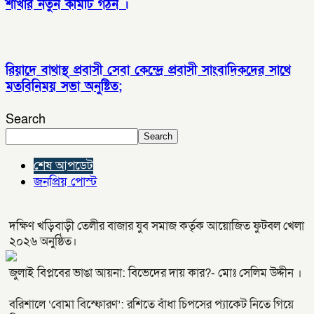
শাখার নতুন কমিটি গঠন ।
রিয়াদে বাথাস্থ প্রবাসী সেবা কেন্দ্রে প্রবাসী সাংবাদিকদের সাথে
মতবিনিময় সভা অনুষ্টিত;
Search
Search
শেষ আপডেট
জনপ্রিয় পোস্ট
দক্ষিণ খড়িবাড়ী তেলীর বাজার যুব সমাজ কর্তৃক আয়োজিত ফুটবল খেলা
২০২৬ অনুষ্ঠিত।
জুলাই বিপ্লবের ভাঙা আয়না: বিভেদের দায় কার?- মোঃ সেলিম উদ্দীন ।
বরিশালে ‘বোমা বিস্ফোরণ’: রশিতে বাঁধা চিপসের প্যাকেট নিতে গিয়ে