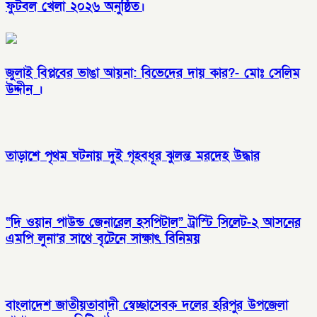
ফুটবল খেলা ২০২৬ অনুষ্ঠিত।
জুলাই বিপ্লবের ভাঙা আয়না: বিভেদের দায় কার?- মোঃ সেলিম
উদ্দীন ।
তাড়াশে পৃথম ঘটনায় দুই গৃহবধূর ঝুলন্ত মরদেহ উদ্ধার
“দি ওয়ান পাউন্ড জেনারেল হসপিটাল” ট্রাস্টি সিলেট-২ আসনের
এমপি লুনা’র সা‌থে বৃটেনে সাক্ষাৎ বিনিময়
বাংলাদেশ জাতীয়তাবাদী স্বেচ্ছাসেবক দলের হরিপুর উপজেলা