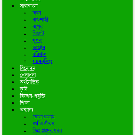
সারাবাংলা
ঢাকা
রাজশাহী
রংপুর
সিলেট
খুলনা
চট্টগ্রাম
বরিশাল
ময়মনসিংহ
বিনোদন
খেলাধুলা
অর্থনৈতিক
কৃষি
বিজ্ঞান-প্রযুক্তি
শিক্ষা
অন্যান্য
খোলা কলাম
ধর্ম ও জীবন
ভিন্ন স্বাদের খবর