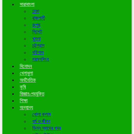
সারাবাংলা
ঢাকা
রাজশাহী
রংপুর
সিলেট
খুলনা
চট্টগ্রাম
বরিশাল
ময়মনসিংহ
বিনোদন
খেলাধুলা
অর্থনৈতিক
কৃষি
বিজ্ঞান-প্রযুক্তি
শিক্ষা
অন্যান্য
খোলা কলাম
ধর্ম ও জীবন
ভিন্ন স্বাদের খবর