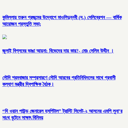
কুমিল্লায় তরুন প্রজন্মের উদ্যোগে মাওলিদুন্নবী (দ.) সেলিব্রেশন — বার্ষিক
আয়োজন প্রস্তুতি সভা;
জুলাই বিপ্লবের ভাঙা আয়না: বিভেদের দায় কার?- মোঃ সেলিম উদ্দীন ।
সৌদি শ্রমবাজার সম্প্রসারণে সৌদি আরবের প্রতিনিধিদলের সাথে প্রবাসী
কল্যাণ মন্ত্রীর দ্বিপাক্ষিক বৈঠক।
“দি ওয়ান পাউন্ড জেনারেল হসপিটাল” ট্রাস্টি সিলেট-২ আসনের এমপি লুনা’র
সা‌থে বৃটেনে সাক্ষাৎ বিনিময়