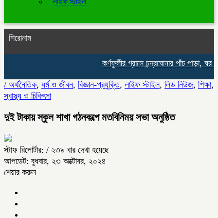
লাইফ স্টাইল
শিরোনাম
কর্ণফুলীর গ্রাসে চন্দ্রঘোনার পাঁচ পাড়া, ঘর হ
/
অর্থনৈতিক
,
ধর্ম ও জীবন
,
বিজ্ঞান-প্রযুক্তি
,
লাইফ স্টাইল
,
লিড নিউজ
,
শিক্ষা
,
স্বাস্থ্য ও চিকিৎসা
দুই টাকায় স্কুল শাখা গঠনকল্পে মতবিনিময় সভা অনুষ্ঠিত
স্টাফ রিপোর্টার:
/ ২৩৯ বার দেখা হয়েছে
আপডেট: বুধবার, ২৩ অক্টোবর, ২০২৪
শেয়ার করুন