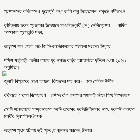
প্রশাসনের অভিযানেও পুরোপুরি বন্ধ হয়নি বালু উত্তোলন, বাড়ছে নদীভাঙন
কুমিল্লায় তরুন প্রজন্মের উদ্যোগে মাওলিদুন্নবী (দ.) সেলিব্রেশন — বার্ষিক
আয়োজন প্রস্তুতি সভা;
তাড়াশে খাল থেকে নিখোঁজ সিএনজিচালকের পচাগলা মরদেহ উদ্ধার
দক্ষিণ খড়িবাড়ী তেলীর বাজার যুব সমাজ কর্তৃক আয়োজিত ফুটবল খেলা ২০২৬
অনুষ্ঠিত।
জুলাই বিপ্লবের ভাঙা আয়না: বিভেদের দায় কার?- মোঃ সেলিম উদ্দীন ।
বরিশালে ‘বোমা বিস্ফোরণ’: রশিতে বাঁধা চিপসের প্যাকেট নিতে গিয়ে বিস্ফোরণ
সৌদি শ্রমবাজার সম্প্রসারণে সৌদি আরবের প্রতিনিধিদলের সাথে প্রবাসী কল্যাণ
মন্ত্রীর দ্বিপাক্ষিক বৈঠক।
তাড়াশে পৃথম ঘটনায় দুই গৃহবধূর ঝুলন্ত মরদেহ উদ্ধার