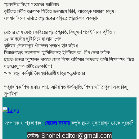
প্রকাশিত মিথ্যা সংবাদের প্রতিবাদ
কুষ্টিয়ায় নিরীহ তরুণকে পিটিয়ে জনরোষে ডিবি, আতঙ্কে সাধারণ মানুষ!
সলঙ্গায় বিয়ের দাবিতে প্রেমিকের বাড়িতে প্রেমিকার অবস্থান
বোনের শেষ ফোনে ভাইয়ের প্রতিশ্রুতি, কিছুক্ষণ পরেই নিথর প্রীতি।
১৫ আগস্টের ছুটি নিয়ে যা জানা গেল
কুষ্টিয়ার দৌলতপুরে পঁচাত্তর শতাংশ হাট অবৈধ
সিরাজগঞ্জের সয়দাবাদে ফেন্সিডিলসহ ইউনিয়ন আ. লীগ নেতা আটক
ছাত্র-জনতা আন্দোলন দমাতে জেলা শিক্ষা অফিসার আফছার আলী শিক্ষকদের নিয়ে
ষড়যন্ত্রমুলক মিটিং ডেকেছিল!
আজ নতুন কর্মসূচি বৈষম্যবিরোধী ছাত্র আন্দোলনের
“প্রাথমিক শিক্ষায় ঝরে পড়া, অনিয়মিত উপস্থিতি, শিখন ঘাটতি পূরণ এবং কিছু
সুপারিশ”
সম্পাদক ও প্রকাশকঃ
সোহেল সরকার
কর্তৃক লন্ডন যুক্তরাজ্য থেকে প্রকাশি
মেইলঃ Shohel.editor@gmail.com