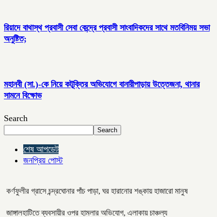
রিয়াদে বাথাস্থ প্রবাসী সেবা কেন্দ্রে প্রবাসী সাংবাদিকদের সাথে মতবিনিময় সভা
অনুষ্টিত;
মহানবী (সা.)-কে নিয়ে কটূক্তির অভিযোগে বানারীপাড়ায় উত্তেজনা, থানার
সামনে বিক্ষোভ
Search
Search
শেষ আপডেট
জনপ্রিয় পোস্ট
কর্ণফুলীর গ্রাসে চন্দ্রঘোনার পাঁচ পাড়া, ঘর হারানোর শঙ্কায় হাজারো মানুষ
জাঙ্গালহাটিতে ব্যবসায়ীর ওপর হামলার অভিযোগ, এলাকায় চাঞ্চল্য