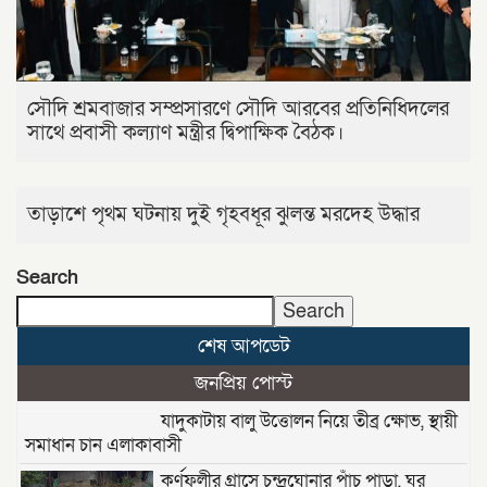
সৌদি শ্রমবাজার সম্প্রসারণে সৌদি আরবের প্রতিনিধিদলের
সাথে প্রবাসী কল্যাণ মন্ত্রীর দ্বিপাক্ষিক বৈঠক।
তাড়াশে পৃথম ঘটনায় দুই গৃহবধূর ঝুলন্ত মরদেহ উদ্ধার
Search
Search
শেষ আপডেট
জনপ্রিয় পোস্ট
যাদুকাটায় বালু উত্তোলন নিয়ে তীব্র ক্ষোভ, স্থায়ী
সমাধান চান এলাকাবাসী
কর্ণফুলীর গ্রাসে চন্দ্রঘোনার পাঁচ পাড়া, ঘর