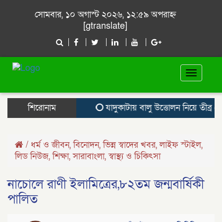
সোমবার, ১০ অগাস্ট ২০২৬, ১২:৫৯ অপরাহ্ন
[gtranslate]
Toggle
navigat
শিরোনাম
যাদুকাটায় বালু উত্তোলন নিয়ে তীব্র ক্ষোভ
/
ধর্ম ও জীবন
,
বিনোদন
,
ভিন্ন স্বাদের খবর
,
লাইফ স্টাইল
,
লিড নিউজ
,
শিক্ষা
,
সারাবাংলা
,
স্বাস্থ্য ও চিকিৎসা
নাচোলে রাণী ইলামিত্রের,৮২তম জন্মবার্ষিকী
পালিত