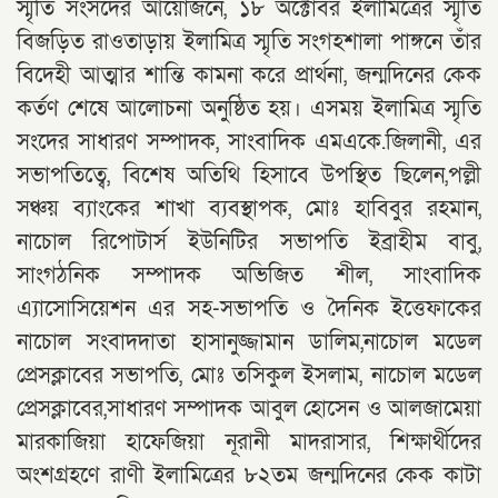
স্মৃতি সংসদের আয়োজনে, ১৮ অক্টোবর ইলামিত্রের স্মৃতি
বিজড়িত রাওতাড়ায় ইলামিত্র স্মৃতি সংগহশালা পাঙ্গনে তাঁর
বিদেহী আত্মার শান্তি কামনা করে প্রার্থনা, জন্মদিনের কেক
কর্তণ শেষে আলোচনা অনুষ্ঠিত হয়। এসময় ইলামিত্র স্মৃতি
সংদের সাধারণ সম্পাদক, সাংবাদিক এমএকে.জিলানী, এর
সভাপতিত্বে, বিশেষ অতিথি হিসাবে উপস্থিত ছিলেন,পল্লী
সঞ্চয় ব্যাংকের শাখা ব্যবস্থাপক, মোঃ হাবিবুর রহমান,
নাচোল রিপোটার্স ইউনিটির সভাপতি ইব্রাহীম বাবু,
সাংগঠনিক সম্পাদক অভিজিত শীল, সাংবাদিক
এ্যাসোসিয়েশন এর সহ-সভাপতি ও দৈনিক ইত্তেফাকের
নাচোল সংবাদদাতা হাসানুজ্জামান ডালিম,নাচোল মডেল
প্রেসক্লাবের সভাপতি, মোঃ তসিকুল ইসলাম, নাচোল মডেল
প্রেসক্লাবের,সাধারণ সম্পাদক আবুল হোসেন ও আলজামেয়া
মারকাজিয়া হাফেজিয়া নূরানী মাদরাসার, শিক্ষার্থীদের
অংশগ্রহণে রাণী ইলামিত্রের ৮২তম জন্মদিনের কেক কাটা