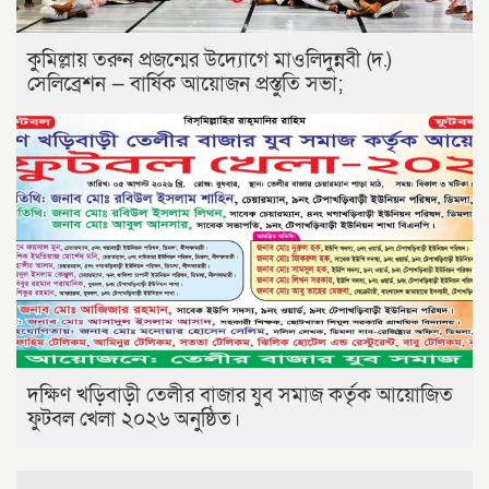
কুমিল্লায় তরুন প্রজন্মের উদ্যোগে মাওলিদুন্নবী (দ.)
সেলিব্রেশন — বার্ষিক আয়োজন প্রস্তুতি সভা;
দক্ষিণ খড়িবাড়ী তেলীর বাজার যুব সমাজ কর্তৃক আয়োজিত
ফুটবল খেলা ২০২৬ অনুষ্ঠিত।