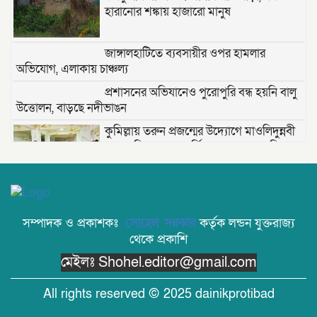
হারানোর শঙ্কায় হাজারো মানুষ
জাঙ্গালহাটিতে ব্যবসায়ীর ওপর হামলার
অভিযোগ, এলাকায় চাঞ্চল্য
প্রশাসনের অভিযানেও পুরোপুরি বন্ধ হয়নি বালু
উত্তোলন, বাড়ছে নদীভাঙন
কুমিল্লায় তরুন প্রজন্মের উদ্যোগে মাওলিদুন্নবী
(দ.) সেলিব্রেশন — বার্ষিক আয়োজন প্রস্তুতি সভা;
তাড়াশে খাল থেকে নিখোঁজ সিএনজিচালকের
পচাগলা মরদেহ উদ্ধার
সম্পাদক ও প্রকাশকঃ
সোহেল সরকার
কর্তৃক লন্ডন যুক্তরাজ্য
থেকে প্রকাশি
দক্ষিণ খড়িবাড়ী তেলীর বাজার যুব সমাজ কর্তৃক
মেইলঃ Shohel.editor@gmail.com
আয়োজিত ফুটবল খেলা ২০২৬ অনুষ্ঠিত।
All rights reserved © 2025 dainikprotibad
জুলাই বিপ্লবের ভাঙা আয়না: বিভেদের দায়