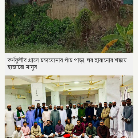
কর্ণফুলীর গ্রাসে চন্দ্রঘোনার পাঁচ পাড়া, ঘর হারানোর শঙ্কায়
হাজারো মানুষ