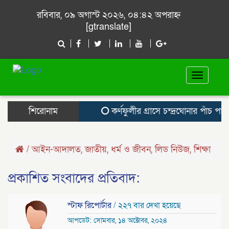
রবিবার, ০৯ অগাস্ট ২০২৬, ০৪:৪২ অপরাহ্ন
[gtranslate]
Toggle
navigat
শিরোনাম
কর্ণফুলীর গ্রাসে চন্দ্রঘোনার পাঁচ পাড়া
/
আইন-আদালত
,
জাতীয়
,
ধর্ম ও জীবন
,
লিড নিউজ
,
শিক্ষা
প্রকাশিত সংবাদের প্রতিবাদ:
স্টাফ রিপোর্টার
/ ২২৭ বার দেখা হয়েছে
আপডেট: সোমবার, ১৪ অক্টোবর, ২০২৪