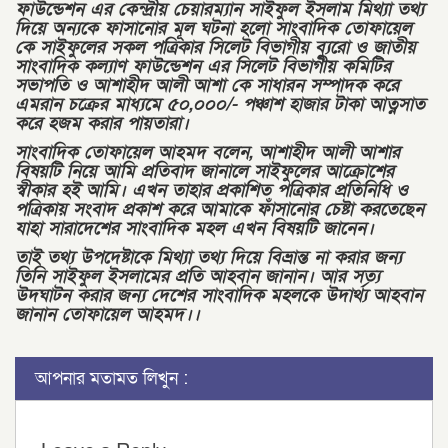
ফাউন্ডেশন এর কেন্দ্রীয় চেয়ারম্যান সাইফুল ইসলাম মিথ্যা তথ্য
দিয়ে অন্যকে ফাসানোর মূল ঘটনা হলো সাংবাদিক তোফায়েল
কে সাইফুলের সকল পত্রিকার সিলেট বিভাগীয় ব্যুরো ও জাতীয়
সাংবাদিক কল্যাণ ফাউন্ডেশন এর সিলেট বিভাগীয় কমিটির
সভাপতি ও আশাহীদ আলী আশা কে সাধারন সম্পাদক করে
এমরান চক্রের মাধ্যমে ৫০,০০০/- পঞ্চাশ হাজার টাকা আত্নসাত
করে হজম করার পায়তারা।
সাংবাদিক তোফায়েল আহমদ বলেন, আশাহীদ আলী আশার
বিষয়টি নিয়ে আমি প্রতিবাদ জানালে সাইফুলের আক্রোশের
স্বীকার হই আমি। এখন তাহার প্রকাশিত পত্রিকার প্রতিনিধি ও
পত্রিকায় সংবাদ প্রকাশ করে আমাকে ফাঁসানোর চেষ্টা করতেছেন
যাহা সারাদেশের সাংবাদিক মহল এখন বিষয়টি জানেন।
তাই তথ্য উপদেষ্টাকে মিথ্যা তথ্য দিয়ে বিভ্রান্ত না করার জন্য
তিনি সাইফুল ইসলামের প্রতি আহবান জানান। আর সত্য
উদঘাটন করার জন্য দেশের সাংবাদিক মহলকে উদার্থ্য আহবান
জানান তোফায়েল আহমদ।।
আপনার মতামত লিখুন :