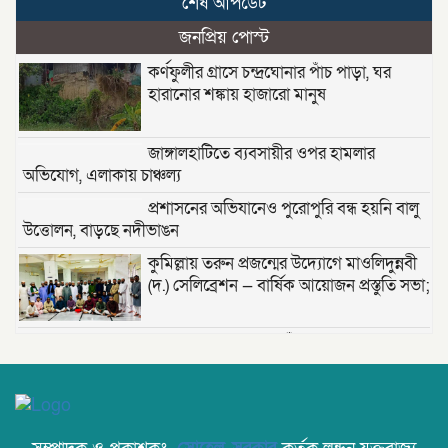
শেষ আপডেট
জনপ্রিয় পোস্ট
কর্ণফুলীর গ্রাসে চন্দ্রঘোনার পাঁচ পাড়া, ঘর
হারানোর শঙ্কায় হাজারো মানুষ
জাঙ্গালহাটিতে ব্যবসায়ীর ওপর হামলার
অভিযোগ, এলাকায় চাঞ্চল্য
প্রশাসনের অভিযানেও পুরোপুরি বন্ধ হয়নি বালু
উত্তোলন, বাড়ছে নদীভাঙন
কুমিল্লায় তরুন প্রজন্মের উদ্যোগে মাওলিদুন্নবী
(দ.) সেলিব্রেশন — বার্ষিক আয়োজন প্রস্তুতি সভা;
তাড়াশে খাল থেকে নিখোঁজ সিএনজিচালকের
পচাগলা মরদেহ উদ্ধার
দক্ষিণ খড়িবাড়ী তেলীর বাজার যুব সমাজ কর্তৃক