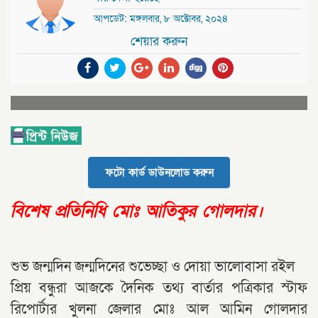
আপডেট: মঙ্গলবার, ৮ অক্টোবর, ২০২৪
শেয়ার করুন
ফটো কার্ড ডাউনলোড করুন
বিশেষ প্রতিনিধি মোঃ আতিকুর গোলদার।
শুভ জন্মদিন জন্মদিনের শুভেচ্ছা ও দোয়া ভালোবাসা রইল
প্রিয় বন্ধুরা আজকে দৈনিক তথ্য বার্তার পত্রিকার স্টাফ
রিপোর্টার খুলনা জেলার মোঃ আল আমিন গোলদার