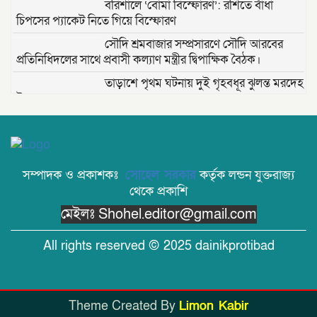
বরিশালে ‘বোমা বিস্ফোরণ’: রশিতে বাঁধা
চিপসের প্যাকেট নিতে গিয়ে বিস্ফোরণ
সৌদি শ্রমবাজার সম্প্রসারণে সৌদি আরবের
প্রতিনিধিদলের সাথে প্রবাসী কল্যাণ মন্ত্রীর দ্বিপাক্ষিক বৈঠক।
তাড়াশে পৃথম ঘটনায় দুই গৃহবধূর ঝুলন্ত মরদেহ
উদ্ধার
“দি ওয়ান পাউন্ড জেনারেল হসপিটাল” ট্রাস্টি
সিলেট-২ আসনের এমপি লুনা’র সা‌থে বৃটেনে
সাক্ষাৎ বিনিময়
সম্পাদক ও প্রকাশকঃ
সোহেল সরকার
কর্তৃক লন্ডন যুক্তরাজ্য
মানবিক সংগঠন সিলেট-চট্টগ্রাম ফ্রেন্ডশিপ
থেকে প্রকাশি
ফাউন্ডেশন যুক্তরাজ্য শাখা’র কমিটি গঠন
মেইলঃ Shohel.editor@gmail.com
বাংলাদেশ জাতীয়তাবাদী স্বেচ্ছাসেবক দলের
All rights reserved © 2025 dainikprotibad
হরিপুর উপজেলা শাখার নতুন কমিটি গঠন ।
বৈধ নামজারি উপেক্ষা করে ২০১৭ সালের
Theme Created By
Limon Kabir
দলিল: জসিমউদ্দিন খন্দকারদের বিরুদ্ধে