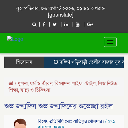
বৃহস্পতিবার, ০৬ অগাস্ট ২০২৬, ০১:৪১ অপরাহ্ন
[gtranslate]
Toggle
navigat
শিরোনাম
দক্ষিণ খড়িবাড়ী তেলীর বাজার যুব সমাজ
/
খুলনা
,
ধর্ম ও জীবন
,
বিনোদন
,
লাইফ স্টাইল
,
লিড নিউজ
,
শিক্ষা
,
স্বাস্থ্য ও চিকিৎসা
শুভ জন্মদিন শুভ জন্মদিনের শুভেচ্ছা রইল
বিশেষ প্রতিনিধি মোঃ আতিকুর গোলদার।
/ ২৭১
বার দেখা হয়েছে