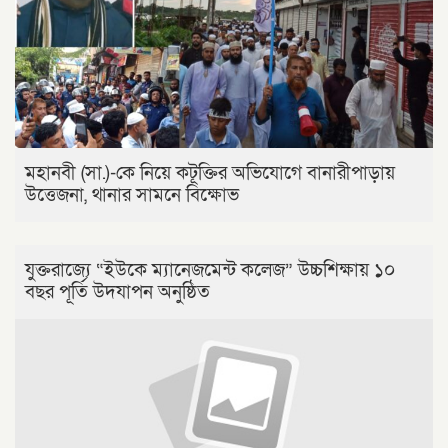
মহানবী (সা.)-কে নিয়ে কটূক্তির অভিযোগে বানারীপাড়ায়
উত্তেজনা, থানার সামনে বিক্ষোভ
যুক্তরাজ্যে “ইউকে ম্যানেজমেন্ট কলেজ” উচ্চশিক্ষায় ১০
বছর পূর্তি উদযাপন অনুষ্ঠিত