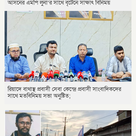
আসনের এমপি লুনা’র সা‌থে বৃটেনে সাক্ষাৎ বিনিময়
রিয়াদে বাথাস্থ প্রবাসী সেবা কেন্দ্রে প্রবাসী সাংবাদিকদের
সাথে মতবিনিময় সভা অনুষ্টিত;