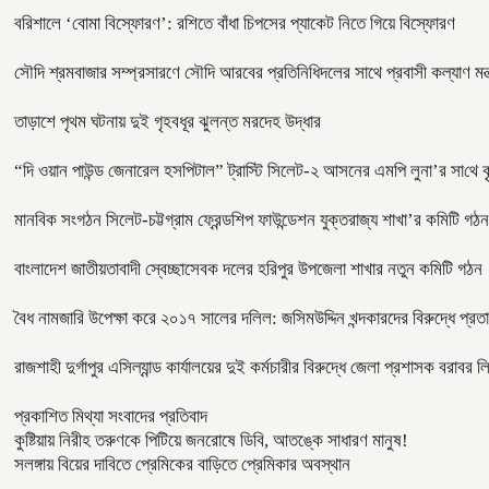
বরিশালে ‘বোমা বিস্ফোরণ’: রশিতে বাঁধা চিপসের প্যাকেট নিতে গিয়ে বিস্ফোরণ
সৌদি শ্রমবাজার সম্প্রসারণে সৌদি আরবের প্রতিনিধিদলের সাথে প্রবাসী কল্যাণ মন্ত
তাড়াশে পৃথম ঘটনায় দুই গৃহবধূর ঝুলন্ত মরদেহ উদ্ধার
“দি ওয়ান পাউন্ড জেনারেল হসপিটাল” ট্রাস্টি সিলেট-২ আসনের এমপি লুনা’র সা‌থে বৃ
মানবিক সংগঠন সিলেট-চট্টগ্রাম ফ্রেন্ডশিপ ফাউন্ডেশন যুক্তরাজ্য শাখা’র কমিটি গঠন
বাংলাদেশ জাতীয়তাবাদী স্বেচ্ছাসেবক দলের হরিপুর উপজেলা শাখার নতুন কমিটি গঠন
বৈধ নামজারি উপেক্ষা করে ২০১৭ সালের দলিল: জসিমউদ্দিন খন্দকারদের বিরুদ্ধে প্র
রাজশাহী দুর্গাপুর এসিল্যান্ড কার্যালয়ের দুই কর্মচারীর বিরুদ্ধে জেলা প্রশাসক বরা
প্রকাশিত মিথ্যা সংবাদের প্রতিবাদ
কুষ্টিয়ায় নিরীহ তরুণকে পিটিয়ে জনরোষে ডিবি, আতঙ্কে সাধারণ মানুষ!
সলঙ্গায় বিয়ের দাবিতে প্রেমিকের বাড়িতে প্রেমিকার অবস্থান