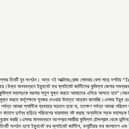
ুমিল্লার তিনটি যুব সংগঠন। অদ্য ৭ই অক্টোবর,রোজ সোমবার বেলা সাড়ে দশটায় “T
হয়।উক্ত মানববন্ধনে ইয়ুথনেট ফর ক্লাইমেট জাস্টিসের কুমিল্লা জেলার সমন্বয়ক
ুমিল্লা মহাসড়কে ময়লার স্তূপ মুক্ত করতে আমাদেের এগিয়ে আসতে হবে”।ময়নামতি
 মুক্ত করতে কর্তৃপক্ষকে সুনজর দেওয়ার উদাত্ত আহ্বান জানাচ্ছি।এসময় ইয়ুথ চেঞ্
্যন্ত আমরা প্লাস্টিক ব্যবহারে সচেতন হবো না, ততক্ষণ পর্যন্ত আমরা পরিবেশ দ
তাসে দুর্গন্ধ ছড়িয়ে পরিবেশের ভারসাম্য নষ্ট করছে অন্যদিকে সড়ক মহাসড়ক
কে অনুরোধ করছি।এসময় মানববন্ধনে অংশগ্রহণকারীরা কুমিল্লা চৌদ্দগ্রাম থেকে চান্দ
তিনটি সংগঠন হলো ইয়ুথনেট ফর ক্লাইমেট জাস্টিস, ভলান্টিয়ার ফর বাংলাদেশ এবং 