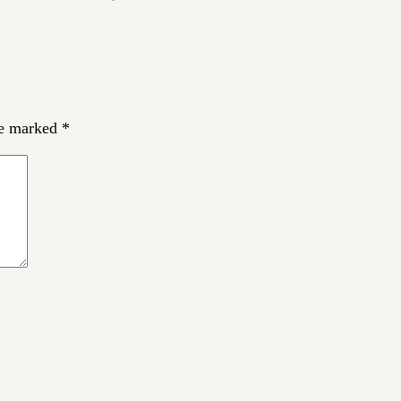
re marked
*