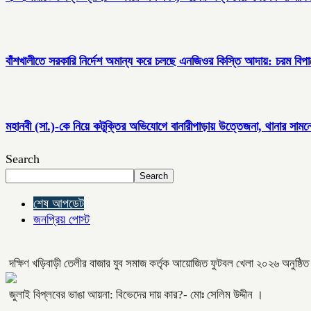
বাঁশখালীতে সরকারি নির্দেশ অমান্য করে চলছে এনজিওর কিস্তি আদায়: চরম বিপাকে
মহানবী (সা.)-কে নিয়ে কটূক্তির অভিযোগে বানারীপাড়ায় উত্তেজনা, থানার সামনে
Search
Search
শেষ আপডেট
জনপ্রিয় পোস্ট
দক্ষিণ খড়িবাড়ী তেলীর বাজার যুব সমাজ কর্তৃক আয়োজিত ফুটবল খেলা ২০২৬ অনুষ্ঠি
জুলাই বিপ্লবের ভাঙা আয়না: বিভেদের দায় কার?- মোঃ সেলিম উদ্দীন ।