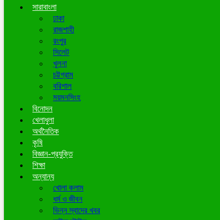
সারাবাংলা
ঢাকা
রাজশাহী
রংপুর
সিলেট
খুলনা
চট্টগ্রাম
বরিশাল
ময়মনসিংহ
বিনোদন
খেলাধুলা
অর্থনৈতিক
কৃষি
বিজ্ঞান-প্রযুক্তি
শিক্ষা
অন্যান্য
খোলা কলাম
ধর্ম ও জীবন
ভিন্ন স্বাদের খবর