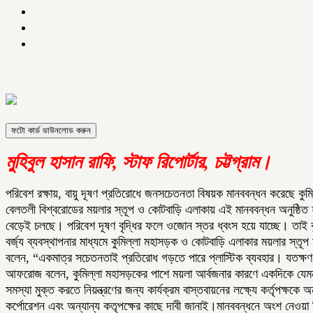
ফটো কার্ড ডাউনলোড করুন
মুহিবুল হাসান রাফি, স্টাফ রিপোর্টার, চট্টগ্রাম।
পরিবেশ রক্ষায়, বায়ু দূষণ প্রতিরোধে জনসচেতনতা বিষয়ক মানববন্ধন করেছে ক
বেলতলী বিশ্বরোডের ময়লার স্তূপ ও কোটবাড়ি এলাকায় এই মানববন্ধন অনুষ্ঠিত 
বেড়েই চলছে। পরিবেশ দূষণ বৃদ্ধির ফলে ওজোন স্তর ধ্বংস হয়ে যাচ্ছে। তাই ক
বর্জ্য ব্যবস্থাপনার মাধ্যমে কুমিল্লা মহাসড়ক ও কোটবাড়ি এলাকার ময়লার স্তূপ
বলেন, “একমাত্র সচেতনতাই প্রতিরোধ গড়তে পারে প্লাস্টিক ব্যবহার। যতক্ষণ পর
আফরোজ বলেন, কুমিল্লা মহাসড়কের পাশে ময়লা আর্বজনার কারণে একদিকে যেমন বা
সমস্যা মুক্ত করতে নিয়ন্ত্রণের জন্য কার্যক্রম বাস্তবায়নের লক্ষ্যে কর্তৃপক্ষ
কর্পোরেশন এবং অন্যান্য কতৃপক্ষের কাছে দাবী জানাই।মানববন্ধনে অংশ নেওয়া 