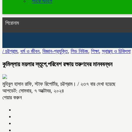
লাইফ স্টাইল
শিরোনাম
/
চট্টগ্রাম
,
ধর্ম ও জীবন
,
বিজ্ঞান-প্রযুক্তি
,
লিড নিউজ
,
শিক্ষা
,
স্বাস্থ্য ও চিকিৎসা
কুমিল্লায় ময়লার স্তূপে,পরিবেশ রক্ষায় তরুণদের মানববন্ধন
মুহিবুল হাসান রাফি, স্টাফ রিপোর্টার, চট্টগ্রাম।
/ ২৩৭ বার দেখা হয়েছে
আপডেট: সোমবার, ৭ অক্টোবর, ২০২৪
শেয়ার করুন