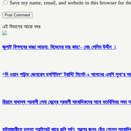
Save my name, email, and website in this browser for th
এই বিভাগের আরো খবর
জুলাই বিপ্লবের ভাঙা আয়না: বিভেদের দায় কার?- মোঃ সেলিম উদ্দীন ।
“দি ওয়ান পাউন্ড জেনারেল হসপিটাল” ট্রাস্টি সিলেট-২ আসনের এমপি লুনা’র সা‌থে
রিয়াদে বাথাস্থ প্রবাসী সেবা কেন্দ্রে প্রবাসী সাংবাদিকদের সাথে মতবিনিময় সভা অন
হাটহাজারীতে চলন্ত প্রাইভেট কারে গুলি বর্ষণ, অল্পের জন্য বেঁচে গেলেন সাংবাদি