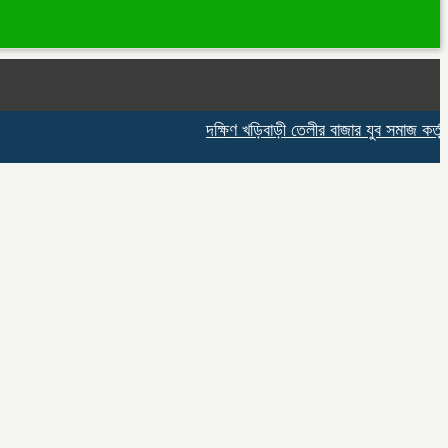
দক্ষিণ খড়িবাড়ী তেলীর বাজার যুব সমাজ কর্তৃক 