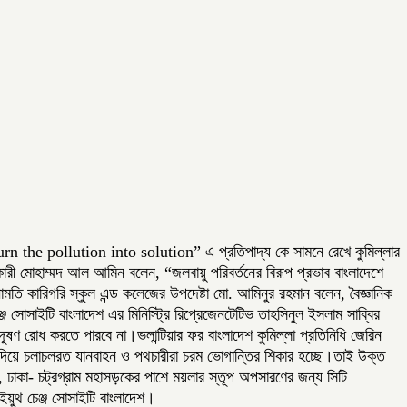
urn the pollution into solution” এ প্রতিপাদ্য কে সামনে রেখে কুমিল্লার
ারী মোহাম্মদ আল আমিন বলেন, “জলবায়ু পরিবর্তনের বিরূপ প্রভাব বাংলাদেশে
 কারিগরি স্কুল এন্ড কলেজের উপদেষ্টা মো. আমিনুর রহমান বলেন, বৈজ্ঞানিক
জ সোসাইটি বাংলাদেশ এর মিনিস্ট্রি রিপ্রেজেনটেটিভ তাহসিনুল ইসলাম সাব্বির
ূষণ রোধ করতে পারবে না।ভলান্টিয়ার ফর বাংলাদেশ কুমিল্লা প্রতিনিধি জেরিন
 দিয়ে চলাচলরত যানবাহন ও পথচারীরা চরম ভোগান্তির শিকার হচ্ছে।তাই উক্ত
িনা, ঢাকা- চট্রগ্রাম মহাসড়কের পাশে ময়লার স্তূপ অপসারণের জন্য সিটি
ইয়ুথ চেঞ্জ সোসাইটি বাংলাদেশ।