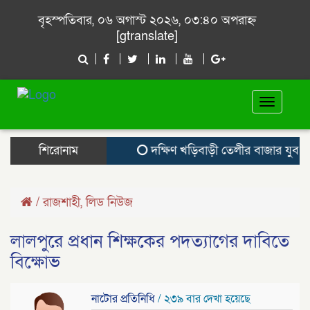
বৃহস্পতিবার, ০৬ অগাস্ট ২০২৬, ০৩:৪০ অপরাহ্ন
[gtranslate]
Toggle
navigat
শিরোনাম
দক্ষিণ খড়িবাড়ী তেলীর বাজার যুব সম
/
রাজশাহী
,
লিড নিউজ
লালপুরে প্রধান শিক্ষকের পদত্যাগের দাবিতে
বিক্ষোভ
নাটোর প্রতিনিধি
/ ২৩৯ বার দেখা হয়েছে