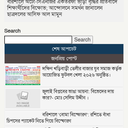
বরিশালে অটো-সিএনজির একতরফা ভাড়া বৃদ্ধির প্রতিবাদে
শিক্ষার্থীদের বিক্ষোভ; আন্দোলনে সমর্থন জানালেন
ছাত্রদলের আসিফ আল মামুন
Search
Search
শেষ আপডেট
জনপ্রিয় পোস্ট
দক্ষিণ খড়িবাড়ী তেলীর বাজার যুব সমাজ কর্তৃক
আয়োজিত ফুটবল খেলা ২০২৬ অনুষ্ঠিত।
জুলাই বিপ্লবের ভাঙা আয়না: বিভেদের দায়
কার?- মোঃ সেলিম উদ্দীন ।
বরিশালে ‘বোমা বিস্ফোরণ’: রশিতে বাঁধা
চিপসের প্যাকেট নিতে গিয়ে বিস্ফোরণ