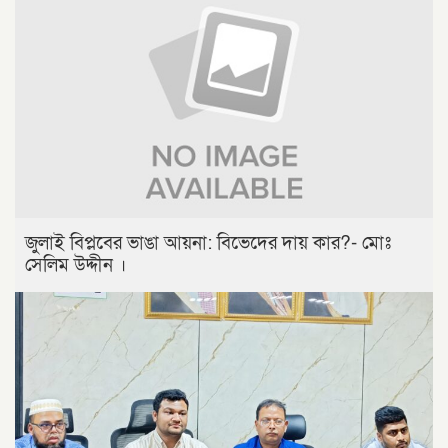
জুলাই বিপ্লবের ভাঙা আয়না: বিভেদের দায় কার?- মোঃ
সেলিম উদ্দীন ।