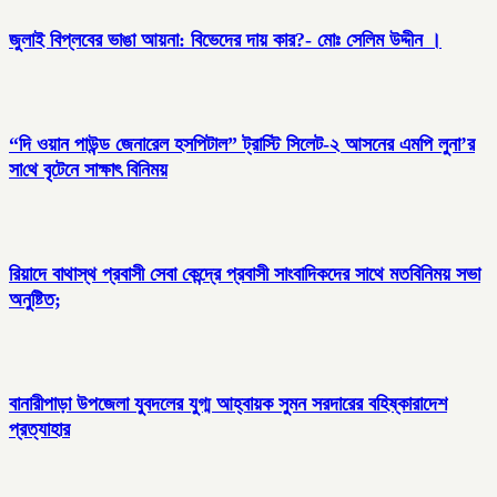
জুলাই বিপ্লবের ভাঙা আয়না: বিভেদের দায় কার?- মোঃ সেলিম উদ্দীন ।
“দি ওয়ান পাউন্ড জেনারেল হসপিটাল” ট্রাস্টি সিলেট-২ আসনের এমপি লুনা’র
সা‌থে বৃটেনে সাক্ষাৎ বিনিময়
রিয়াদে বাথাস্থ প্রবাসী সেবা কেন্দ্রে প্রবাসী সাংবাদিকদের সাথে মতবিনিময় সভা
অনুষ্টিত;
বানারীপাড়া উপজেলা যুবদলের যুগ্ম আহ্বায়ক সুমন সরদারের বহিষ্কারাদেশ
প্রত্যাহার