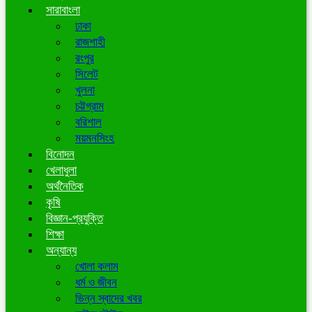
সারাবাংলা
ঢাকা
রাজশাহী
রংপুর
সিলেট
খুলনা
চট্টগ্রাম
বরিশাল
ময়মনসিংহ
বিনোদন
খেলাধুলা
অর্থনৈতিক
কৃষি
বিজ্ঞান-প্রযুক্তি
শিক্ষা
অন্যান্য
খোলা কলাম
ধর্ম ও জীবন
ভিন্ন স্বাদের খবর