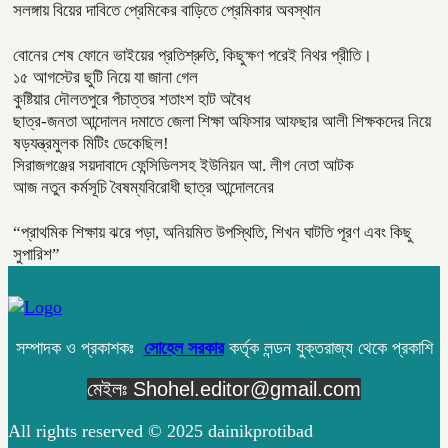
সলঙ্গায় বিয়ের দাবিতে প্রেমিকের বাড়িতে প্রেমিকার অবস্থান
বোনের শেষ ফোনে ভাইয়ের প্রতিশ্রুতি, কিছুক্ষণ পরেই নিথর প্রীতি।
১৫ আগস্টের ছুটি নিয়ে যা জানা গেল
কুষ্টিয়ার দৌলতপুরে পঁচাত্তর শতাংশ হাট অবৈধ
ছাত্র-জনতা আন্দোলন দমাতে জেলা শিক্ষা অফিসার আফছার আলী শিক্ষকদের নিয়ে
ষড়যন্ত্রমুলক মিটিং ডেকেছিল!
সিরাজগঞ্জের সয়দাবাদে ফেন্সিডিলসহ ইউনিয়ন আ. লীগ নেতা আটক
আজ নতুন কর্মসূচি বৈষম্যবিরোধী ছাত্র আন্দোলনের
“প্রাথমিক শিক্ষায় ঝরে পড়া, অনিয়মিত উপস্থিতি, শিখন ঘাটতি পূরণ এবং কিছু
সুপারিশ”
সম্পাদক ও প্রকাশকঃ
সোহেল সরকার
কর্তৃক লন্ডন যুক্তরাজ্য থেকে প্রকাশি
মেইলঃ Shohel.editor@gmail.com
All rights reserved © 2025 dainikprotibad