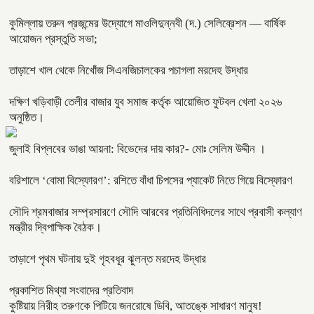
কুমিল্লায় তরুন প্রজন্মের উদ্যোগে মাওলিদুন্নবী (দ.) সেলিব্রেশন — বার্ষিক
আয়োজন প্রস্তুতি সভা;
তাড়াশে খাল থেকে নিখোঁজ সিএনজিচালকের পচাগলা মরদেহ উদ্ধার
দক্ষিণ খড়িবাড়ী তেলীর বাজার যুব সমাজ কর্তৃক আয়োজিত ফুটবল খেলা ২০২৬
অনুষ্ঠিত।
জুলাই বিপ্লবের ভাঙা আয়না: বিভেদের দায় কার?- মোঃ সেলিম উদ্দীন ।
বরিশালে ‘বোমা বিস্ফোরণ’: রশিতে বাঁধা চিপসের প্যাকেট নিতে গিয়ে বিস্ফোরণ
সৌদি শ্রমবাজার সম্প্রসারণে সৌদি আরবের প্রতিনিধিদলের সাথে প্রবাসী কল্যাণ
মন্ত্রীর দ্বিপাক্ষিক বৈঠক।
তাড়াশে পৃথম ঘটনায় দুই গৃহবধূর ঝুলন্ত মরদেহ উদ্ধার
প্রকাশিত মিথ্যা সংবাদের প্রতিবাদ
কুষ্টিয়ায় নিরীহ তরুণকে পিটিয়ে জনরোষে ডিবি, আতঙ্কে সাধারণ মানুষ!