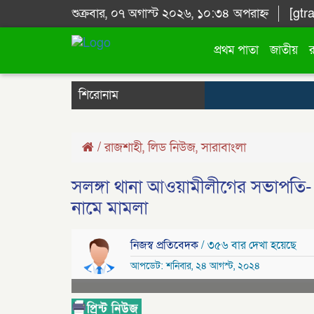
শুক্রবার, ০৭ অগাস্ট ২০২৬, ১০:৩৪ অপরাহ্ন
[gtr
প্রথম পাতা
জাতীয়
শিরোনাম
/
রাজশাহী
,
লিড নিউজ
,
সারাবাংলা
সলঙ্গা থানা আওয়ামীলীগের সভাপতি-
নামে মামলা
নিজস্ব প্রতিবেদক
/ ৩৫৬ বার দেখা হয়েছে
আপডেট: শনিবার, ২৪ আগস্ট, ২০২৪