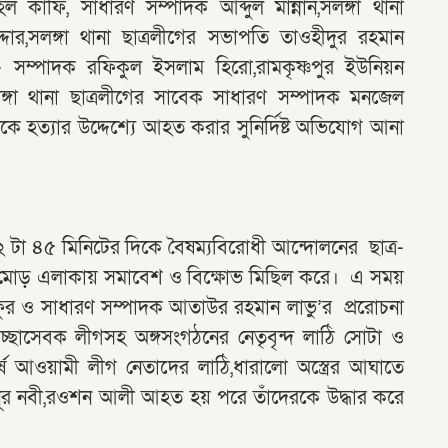
েল কাফি, সাধারণ সম্পাদক আব্দুল মান্নান,সলঙ্গা থানা
র,সলঙ্গা থানা ছাত্রলীগের সভাপতি তাওহীদুর রহমান
রণ- সম্পাদক রফিকুল ইসলাম হিরো,রামকৃষ্ণপুর ইউনিয়ন
গা থানা ছাত্রলীগের সাবেক সাধারণ সম্পাদক মনজেল
ে হত্যার উদ্দেশ্যে আহত করার সুনির্দিষ্ট অভিযোগ আনা
২ টা ৪৫ মিনিটের দিকে বৈষম্যবিরোধী আন্দোলনের ছাত্র-
না মোড় এলাকায় সমাবেশ ও বিক্ষোভ মিছিল করে। এ সময়
ুর ও সাধারণ সম্পাদক আতাউর রহমান লাভু’র প্ররোচনা
বেচ্ছাসেবক লীগসহ অঙ্গসংগঠনের নেতৃবৃন্দ লাঠি সোটা ও
র্ষে আওয়ামী লীগ নেতাদের লাঠি,ধারালো অস্ত্রের আঘাতে
র নবী,রওশন আলী আহত হয় পরে তাঁদেরকে উদ্ধার করে