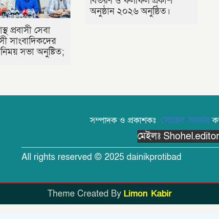
বিতরণ ও ফলাফল প্রকাশ
অনুষ্ঠান ২০২৬ অনুষ্ঠিত।
াস্থ প্রবাসী সেবা
রবাসী সাংবাদিকদের
িময় সভা অনুষ্টিত;
সম্পাদক ও প্রকাশকঃ
সোহেল সরকার
কর্
মেইলঃ Shohel.edit
All rights reserved © 2025 dainikprotibad
Theme Created By
Limon Kabir