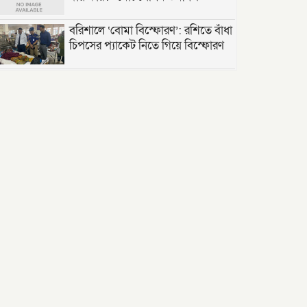
বরিশালে ‘বোমা বিস্ফোরণ’: রশিতে বাঁধা
চিপসের প্যাকেট নিতে গিয়ে বিস্ফোরণ
সৌদি শ্রমবাজার সম্প্রসারণে সৌদি
আরবের প্রতিনিধিদলের সাথে প্রবাসী
কল্যাণ মন্ত্রীর দ্বিপাক্ষিক বৈঠক।
তাড়াশে পৃথম ঘটনায় দুই গৃহবধূর ঝুলন্ত
মরদেহ উদ্ধার
“দি ওয়ান পাউন্ড জেনারেল হসপিটাল”
ট্রাস্টি সিলেট-২ আসনের এমপি লুনা’র
সা‌থে বৃটেনে সাক্ষাৎ বিনিময়
মানবিক সংগঠন সিলেট-চট্টগ্রাম
ফ্রেন্ডশিপ ফাউন্ডেশন যুক্তরাজ্য শাখা’র
কমিটি গঠন
বাংলাদেশ জাতীয়তাবাদী স্বেচ্ছাসেবক
দলের হরিপুর উপজেলা শাখার নতুন