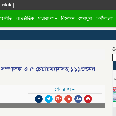
anslate]
রাজনীতি
আন্তর্জাতিক
সারাবাংলা
বিনোদন
খেলাধুলা
অর্থনৈতিক
S
 সম্পাদক ও ৫ চেয়ারম্যানসহ ১১১জনের
শেয়ার করুন