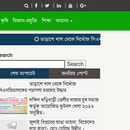
কৃষি
বিজ্ঞান-প্রযুক্তি
শিক্ষা
অন্যান্য
তাড়াশে খাল থেকে নিখোঁজ সিএনজিচালকের পচাগলা 
earch
Search
শেষ আপডেট
জনপ্রিয় পোস্ট
তাড়াশে খাল থেকে নিখোঁজ
সিএনজিচালকের পচাগলা মরদেহ উদ্ধার
দক্ষিণ খড়িবাড়ী তেলীর বাজার যুব সমাজ
কর্তৃক আয়োজিত ফুটবল খেলা ২০২৬
অনুষ্ঠিত।
জুলাই বিপ্লবের ভাঙা আয়না: বিভেদের
দায় কার?- মোঃ সেলিম উদ্দীন ।