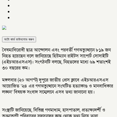
ফটো কার্ড ডাউনলোড করুন
বৈষম্যবিরোধী ছাত্র আন্দোলন এবং পরবর্তী গণঅভ্যুত্থানে ৮১৯ জন
নিহত হয়েছেন বলে জানিয়েছে হিউম্যান রাইটস সাপোর্ট সোসাইটি
(এইচআরএসএস)। সংগঠনটি বলছে, নিহতদের মধ্যে ৬৯ শতাংশই
৩০ বছরের কম।
মঙ্গলবার (২০ আগস্ট) দুপুরে জাতীয় প্রেস ক্লাবে এইচআরএসএস
আয়োজিত ‘২৪ এর গণঅভ্যুত্থানে সংঘটিত হত্যাকাণ্ড ও মানবাধিকার
লঙ্ঘন’ বিষয়ক সংবাদ সম্মেলনে এসব তথ্য জানানো হয়।
সংস্থাটি জানিয়েছে, বিভিন্ন গণমাধ্যম, হাসপাতাল, প্রত্যক্ষ্যদর্শী ও
ভুক্তভোগী পরিবারের সদস্যদের কাছ থেকে তথ্য নিয়ে তারা