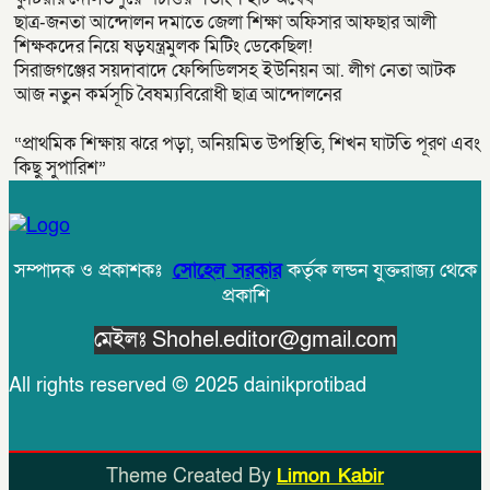
ছাত্র-জনতা আন্দোলন দমাতে জেলা শিক্ষা অফিসার আফছার আলী
শিক্ষকদের নিয়ে ষড়যন্ত্রমুলক মিটিং ডেকেছিল!
সিরাজগঞ্জের সয়দাবাদে ফেন্সিডিলসহ ইউনিয়ন আ. লীগ নেতা আটক
আজ নতুন কর্মসূচি বৈষম্যবিরোধী ছাত্র আন্দোলনের
“প্রাথমিক শিক্ষায় ঝরে পড়া, অনিয়মিত উপস্থিতি, শিখন ঘাটতি পূরণ এবং
কিছু সুপারিশ”
সম্পাদক ও প্রকাশকঃ
সোহেল সরকার
কর্তৃক লন্ডন যুক্তরাজ্য থেকে
প্রকাশি
মেইলঃ Shohel.editor@gmail.com
All rights reserved © 2025 dainikprotibad
Theme Created By
Limon Kabir