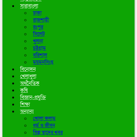
সারাবাংলা
ঢাকা
রাজশাহী
রংপুর
সিলেট
খুলনা
চট্টগ্রাম
বরিশাল
ময়মনসিংহ
বিনোদন
খেলাধুলা
অর্থনৈতিক
কৃষি
বিজ্ঞান-প্রযুক্তি
শিক্ষা
অন্যান্য
খোলা কলাম
ধর্ম ও জীবন
ভিন্ন স্বাদের খবর