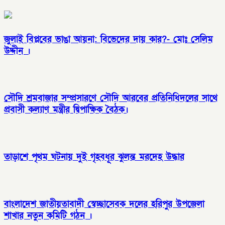
জুলাই বিপ্লবের ভাঙা আয়না: বিভেদের দায় কার?- মোঃ সেলিম
উদ্দীন ।
সৌদি শ্রমবাজার সম্প্রসারণে সৌদি আরবের প্রতিনিধিদলের সাথে
প্রবাসী কল্যাণ মন্ত্রীর দ্বিপাক্ষিক বৈঠক।
তাড়াশে পৃথম ঘটনায় দুই গৃহবধূর ঝুলন্ত মরদেহ উদ্ধার
বাংলাদেশ জাতীয়তাবাদী স্বেচ্ছাসেবক দলের হরিপুর উপজেলা
শাখার নতুন কমিটি গঠন ।