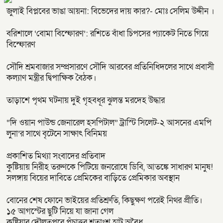
জুলাই বিপ্লবের ভাঙা আয়না: বিভেদের দায় কার?- মোঃ সেলিম উদ্দীন ।
বরিশালে ‘বোমা বিস্ফোরণ’: রশিতে বাঁধা চিপসের প্যাকেট নিতে গিয়ে
বিস্ফোরণ
সৌদি শ্রমবাজার সম্প্রসারণে সৌদি আরবের প্রতিনিধিদলের সাথে প্রবাসী
কল্যাণ মন্ত্রীর দ্বিপাক্ষিক বৈঠক।
তাড়াশে পৃথম ঘটনায় দুই গৃহবধূর ঝুলন্ত মরদেহ উদ্ধার
“দি ওয়ান পাউন্ড জেনারেল হসপিটাল” ট্রাস্টি সিলেট-২ আসনের এমপি
লুনা’র সা‌থে বৃটেনে সাক্ষাৎ বিনিময়
প্রকাশিত মিথ্যা সংবাদের প্রতিবাদ
কুষ্টিয়ায় নিরীহ তরুণকে পিটিয়ে জনরোষে ডিবি, আতঙ্কে সাধারণ মানুষ!
সলঙ্গায় বিয়ের দাবিতে প্রেমিকের বাড়িতে প্রেমিকার অবস্থান
বোনের শেষ ফোনে ভাইয়ের প্রতিশ্রুতি, কিছুক্ষণ পরেই নিথর প্রীতি।
১৫ আগস্টের ছুটি নিয়ে যা জানা গেল
কুষ্টিয়ার দৌলতপুরে পঁচাত্তর শতাংশ হাট অবৈধ