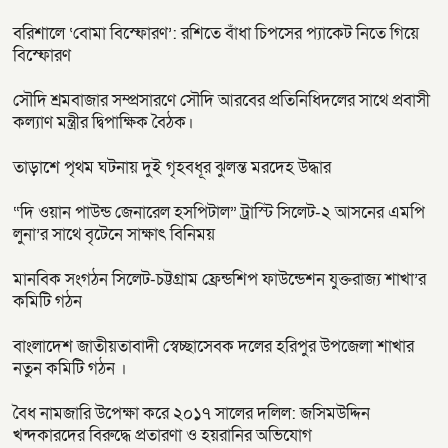
বরিশালে ‘বোমা বিস্ফোরণ’: রশিতে বাঁধা চিপসের প্যাকেট নিতে গিয়ে
বিস্ফোরণ
সৌদি শ্রমবাজার সম্প্রসারণে সৌদি আরবের প্রতিনিধিদলের সাথে প্রবাসী
কল্যাণ মন্ত্রীর দ্বিপাক্ষিক বৈঠক।
তাড়াশে পৃথম ঘটনায় দুই গৃহবধূর ঝুলন্ত মরদেহ উদ্ধার
“দি ওয়ান পাউন্ড জেনারেল হসপিটাল” ট্রাস্টি সিলেট-২ আসনের এমপি
লুনা’র সা‌থে বৃটেনে সাক্ষাৎ বিনিময়
মানবিক সংগঠন সিলেট-চট্টগ্রাম ফ্রেন্ডশিপ ফাউন্ডেশন যুক্তরাজ্য শাখা’র
কমিটি গঠন
বাংলাদেশ জাতীয়তাবাদী স্বেচ্ছাসেবক দলের হরিপুর উপজেলা শাখার
নতুন কমিটি গঠন ।
বৈধ নামজারি উপেক্ষা করে ২০১৭ সালের দলিল: জসিমউদ্দিন
খন্দকারদের বিরুদ্ধে প্রতারণা ও হয়রানির অভিযোগ