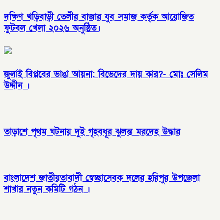
দক্ষিণ খড়িবাড়ী তেলীর বাজার যুব সমাজ কর্তৃক আয়োজিত
ফুটবল খেলা ২০২৬ অনুষ্ঠিত।
জুলাই বিপ্লবের ভাঙা আয়না: বিভেদের দায় কার?- মোঃ সেলিম
উদ্দীন ।
তাড়াশে পৃথম ঘটনায় দুই গৃহবধূর ঝুলন্ত মরদেহ উদ্ধার
বাংলাদেশ জাতীয়তাবাদী স্বেচ্ছাসেবক দলের হরিপুর উপজেলা
শাখার নতুন কমিটি গঠন ।