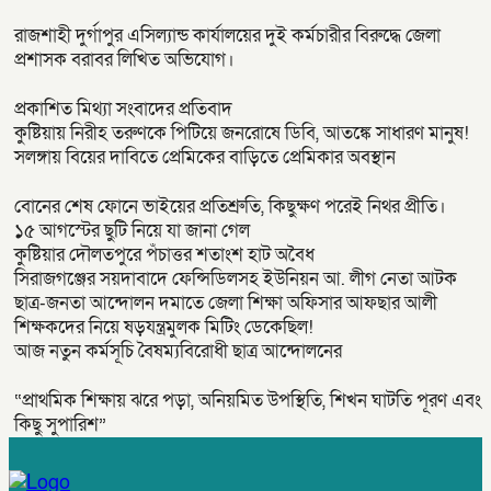
রাজশাহী দুর্গাপুর এসিল্যান্ড কার্যালয়ের দুই কর্মচারীর বিরুদ্ধে জেলা
প্রশাসক বরাবর লিখিত অভিযোগ।
প্রকাশিত মিথ্যা সংবাদের প্রতিবাদ
কুষ্টিয়ায় নিরীহ তরুণকে পিটিয়ে জনরোষে ডিবি, আতঙ্কে সাধারণ মানুষ!
সলঙ্গায় বিয়ের দাবিতে প্রেমিকের বাড়িতে প্রেমিকার অবস্থান
বোনের শেষ ফোনে ভাইয়ের প্রতিশ্রুতি, কিছুক্ষণ পরেই নিথর প্রীতি।
১৫ আগস্টের ছুটি নিয়ে যা জানা গেল
কুষ্টিয়ার দৌলতপুরে পঁচাত্তর শতাংশ হাট অবৈধ
সিরাজগঞ্জের সয়দাবাদে ফেন্সিডিলসহ ইউনিয়ন আ. লীগ নেতা আটক
ছাত্র-জনতা আন্দোলন দমাতে জেলা শিক্ষা অফিসার আফছার আলী
শিক্ষকদের নিয়ে ষড়যন্ত্রমুলক মিটিং ডেকেছিল!
আজ নতুন কর্মসূচি বৈষম্যবিরোধী ছাত্র আন্দোলনের
“প্রাথমিক শিক্ষায় ঝরে পড়া, অনিয়মিত উপস্থিতি, শিখন ঘাটতি পূরণ এবং
কিছু সুপারিশ”