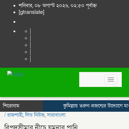
শনিবার, ০৮ অগাস্ট ২০২৬, ০২:৫০ পূর্বাহ্ন
[gtranslate]
Toggle
navigat
শিরোনাম
কুমিল্লায় তরুন প্রজন্মের উদ্যোগে মাওলি
/
রাজশাহী
,
লিড নিউজ
,
সারাবাংলা
বিপদসীমার নীচে যমুনার পানি