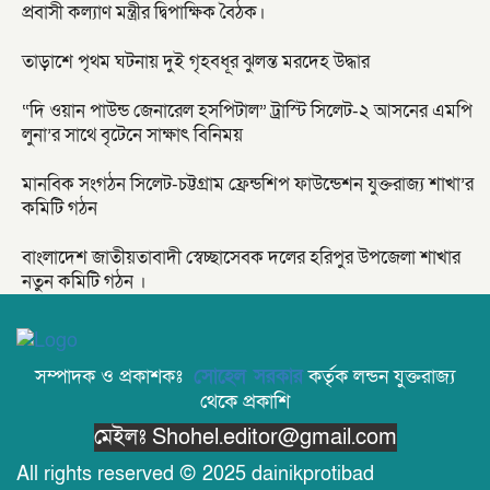
প্রবাসী কল্যাণ মন্ত্রীর দ্বিপাক্ষিক বৈঠক।
তাড়াশে পৃথম ঘটনায় দুই গৃহবধূর ঝুলন্ত মরদেহ উদ্ধার
“দি ওয়ান পাউন্ড জেনারেল হসপিটাল” ট্রাস্টি সিলেট-২ আসনের এমপি
লুনা’র সা‌থে বৃটেনে সাক্ষাৎ বিনিময়
মানবিক সংগঠন সিলেট-চট্টগ্রাম ফ্রেন্ডশিপ ফাউন্ডেশন যুক্তরাজ্য শাখা’র
কমিটি গঠন
বাংলাদেশ জাতীয়তাবাদী স্বেচ্ছাসেবক দলের হরিপুর উপজেলা শাখার
নতুন কমিটি গঠন ।
সম্পাদক ও প্রকাশকঃ
সোহেল সরকার
কর্তৃক লন্ডন যুক্তরাজ্য
থেকে প্রকাশি
মেইলঃ Shohel.editor@gmail.com
All rights reserved © 2025 dainikprotibad