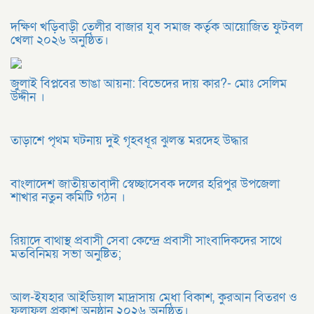
দক্ষিণ খড়িবাড়ী তেলীর বাজার যুব সমাজ কর্তৃক আয়োজিত ফুটবল
খেলা ২০২৬ অনুষ্ঠিত।
জুলাই বিপ্লবের ভাঙা আয়না: বিভেদের দায় কার?- মোঃ সেলিম
উদ্দীন ।
তাড়াশে পৃথম ঘটনায় দুই গৃহবধূর ঝুলন্ত মরদেহ উদ্ধার
বাংলাদেশ জাতীয়তাবাদী স্বেচ্ছাসেবক দলের হরিপুর উপজেলা
শাখার নতুন কমিটি গঠন ।
রিয়াদে বাথাস্থ প্রবাসী সেবা কেন্দ্রে প্রবাসী সাংবাদিকদের সাথে
মতবিনিময় সভা অনুষ্টিত;
আল-ইযহার আইডিয়াল মাদ্রাসায় মেধা বিকাশ, কুরআন বিতরণ ও
ফলাফল প্রকাশ অনুষ্ঠান ২০২৬ অনুষ্ঠিত।