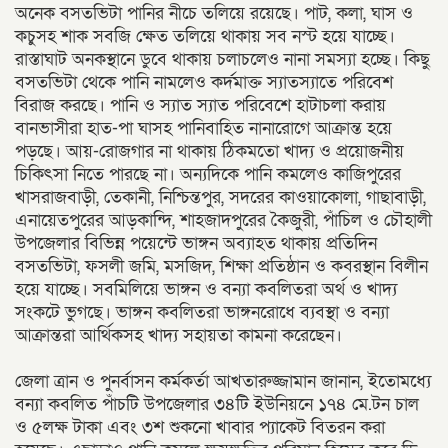
অনেক বসতভিটা পানির নীচে তলিয়ে রয়েছে। পাট, কলা, ঘাস ও
কচুসহ শাক সবজি ক্ষেত তলিয়ে থাকায় সব নস্ট হয়ে যাচ্ছে।
রাস্তাঘাট অনকস্থানে ডুবে থাকায় চলাচলেও নানা সমস্যা হচ্ছে। কিছু
বসতভিটা থেকে পানি নামলেও কর্দমাক্ত স্যাতস্যাতে পরিবেশ
বিরাজ করছে। পানি ও স্যাত স্যাত পরিবেশে হাটাচলা করায়
বানভাসীরা হাত-পা ঘাসহ পানিবাহিত নানারোগে আক্রান্ত হয়ে
পড়ছে। আয়-রোজগার না থাকায় ঠিকমতো খাদ্য ও প্রয়োজনীয়
চিকিৎসা নিতে পারছে না। অন্যদিকে পানি কমলেও কাজিপুরের
খাসরাজবাড়ী, তেকানী, নিশ্চিন্তপুর, সদরের কাওয়াকোলা, গাছাবাড়ী,
এনায়েতপুরের আড়কান্দি, শাহজাদপুরের কৈজুরী, পাঁচিল ও চৌহালী
উপজেলার বিভিন্ন পয়েন্টে ভাঙ্গন অব্যাহত থাকায় প্রতিদিন
বসতভিটা, ফসলী জমি, মসজিদ, শিক্ষা প্রতিষ্ঠান ও কবরস্থান বিলীন
হয়ে যাচ্ছে। সবমিলিয়ে ভাঙ্গন ও বন্যা কবলিতরা অর্থ ও খাদ্য
সংকটে ভুগছে। ভাঙ্গন কবলিতরা ভাঙ্গনরোধে ব্যবস্থা ও বন্যা
আক্রান্তরা আর্থিকসহ খাদ্য সহায়তা কামনা করেছেন।
জেলা ত্রান ও পুনর্বাসন কর্মকর্তা আখতারুজ্জামান জানান, ইতোমধ্যে
বন্যা কবলিত পাঁচটি উপজেলার ৩৪টি ইউনিয়নে ১৭৪ মে.টন চাল
ও ৫লক্ষ টাকা এবং ৩শ শুকনো খাবার প্যাকেট বিতরন করা