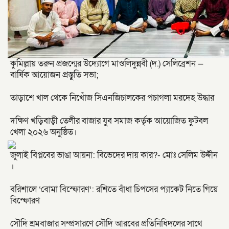
কুমিল্লায় তরুন প্রজন্মের উদ্যোগে মাওলিদুন্নবী (দ.) সেলিব্রেশন —
বার্ষিক আয়োজন প্রস্তুতি সভা;
তাড়াশে খাল থেকে নিখোঁজ সিএনজিচালকের পচাগলা মরদেহ উদ্ধার
দক্ষিণ খড়িবাড়ী তেলীর বাজার যুব সমাজ কর্তৃক আয়োজিত ফুটবল
খেলা ২০২৬ অনুষ্ঠিত।
জুলাই বিপ্লবের ভাঙা আয়না: বিভেদের দায় কার?- মোঃ সেলিম উদ্দীন
।
বরিশালে ‘বোমা বিস্ফোরণ’: রশিতে বাঁধা চিপসের প্যাকেট নিতে গিয়ে
বিস্ফোরণ
সৌদি শ্রমবাজার সম্প্রসারণে সৌদি আরবের প্রতিনিধিদলের সাথে