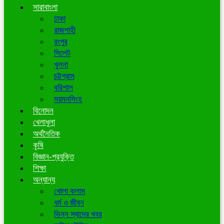
সারাবাংলা
ঢাকা
রাজশাহী
রংপুর
সিলেট
খুলনা
চট্টগ্রাম
বরিশাল
ময়মনসিংহ
বিনোদন
খেলাধুলা
অর্থনৈতিক
কৃষি
বিজ্ঞান-প্রযুক্তি
শিক্ষা
অন্যান্য
খোলা কলাম
ধর্ম ও জীবন
ভিন্ন স্বাদের খবর