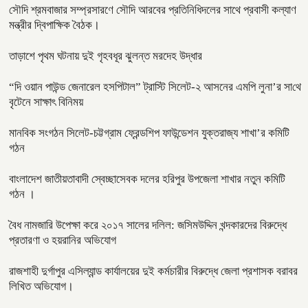
সৌদি শ্রমবাজার সম্প্রসারণে সৌদি আরবের প্রতিনিধিদলের সাথে প্রবাসী কল্যাণ
মন্ত্রীর দ্বিপাক্ষিক বৈঠক।
তাড়াশে পৃথম ঘটনায় দুই গৃহবধূর ঝুলন্ত মরদেহ উদ্ধার
“দি ওয়ান পাউন্ড জেনারেল হসপিটাল” ট্রাস্টি সিলেট-২ আসনের এমপি লুনা’র সা‌থে
বৃটেনে সাক্ষাৎ বিনিময়
মানবিক সংগঠন সিলেট-চট্টগ্রাম ফ্রেন্ডশিপ ফাউন্ডেশন যুক্তরাজ্য শাখা’র কমিটি
গঠন
বাংলাদেশ জাতীয়তাবাদী স্বেচ্ছাসেবক দলের হরিপুর উপজেলা শাখার নতুন কমিটি
গঠন ।
বৈধ নামজারি উপেক্ষা করে ২০১৭ সালের দলিল: জসিমউদ্দিন খন্দকারদের বিরুদ্ধে
প্রতারণা ও হয়রানির অভিযোগ
রাজশাহী দুর্গাপুর এসিল্যান্ড কার্যালয়ের দুই কর্মচারীর বিরুদ্ধে জেলা প্রশাসক বরাবর
লিখিত অভিযোগ।