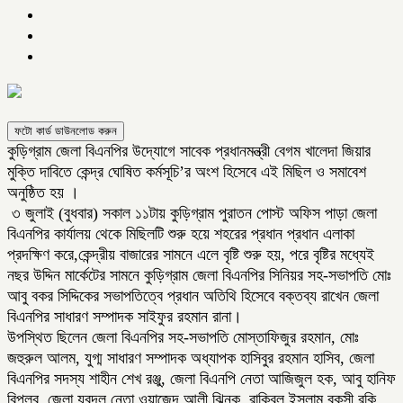
ফটো কার্ড ডাউনলোড করুন
কুড়িগ্রাম জেলা বিএনপির উদ্যোগে সাবেক প্রধানমন্ত্রী বেগম খালেদা জিয়ার
মুক্তি দাবিতে কেন্দ্র ঘোষিত কর্মসূচি’র অংশ হিসেবে এই মিছিল ও সমাবেশ
অনুষ্ঠিত হয় ।
৩ জুলাই (বুধবার) সকাল ১১টায় কুড়িগ্রাম পুরাতন পোস্ট অফিস পাড়া জেলা
বিএনপির কার্যালয় থেকে মিছিলটি শুরু হয়ে শহরের প্রধান প্রধান এলাকা
প্রদক্ষিণ করে,কেন্দ্রীয় বাজারের সামনে এলে বৃষ্টি শুরু হয়, পরে বৃষ্টির মধ্যেই
নছর উদ্দিন মার্কেটের সামনে কুড়িগ্রাম জেলা বিএনপির সিনিয়র সহ-সভাপতি মোঃ
আবু বকর সিদ্দিকের সভাপতিত্বে প্রধান অতিথি হিসেবে বক্তব্য রাখেন জেলা
বিএনপির সাধারণ সম্পাদক সাইফুর রহমান রানা।
উপস্থিত ছিলেন জেলা বিএনপির সহ-সভাপতি মোস্তাফিজুর রহমান, মোঃ
জহুরুল আলম, যুগ্ম সাধারণ সম্পাদক অধ্যাপক হাসিবুর রহমান হাসিব, জেলা
বিএনপির সদস্য শাহীন শেখ রঞ্জু, জেলা বিএনপি নেতা আজিজুল হক, আবু হানিফ
বিপ্লব, জেলা যুবদল নেতা ওয়াজেদ আলী ঝিনুক, রাকিবুল ইসলাম বকসী রকি,