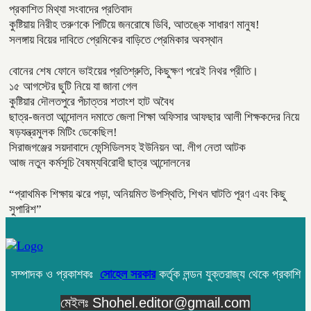
প্রকাশিত মিথ্যা সংবাদের প্রতিবাদ
কুষ্টিয়ায় নিরীহ তরুণকে পিটিয়ে জনরোষে ডিবি, আতঙ্কে সাধারণ মানুষ!
সলঙ্গায় বিয়ের দাবিতে প্রেমিকের বাড়িতে প্রেমিকার অবস্থান
বোনের শেষ ফোনে ভাইয়ের প্রতিশ্রুতি, কিছুক্ষণ পরেই নিথর প্রীতি।
১৫ আগস্টের ছুটি নিয়ে যা জানা গেল
কুষ্টিয়ার দৌলতপুরে পঁচাত্তর শতাংশ হাট অবৈধ
ছাত্র-জনতা আন্দোলন দমাতে জেলা শিক্ষা অফিসার আফছার আলী শিক্ষকদের নিয়ে
ষড়যন্ত্রমুলক মিটিং ডেকেছিল!
সিরাজগঞ্জের সয়দাবাদে ফেন্সিডিলসহ ইউনিয়ন আ. লীগ নেতা আটক
আজ নতুন কর্মসূচি বৈষম্যবিরোধী ছাত্র আন্দোলনের
“প্রাথমিক শিক্ষায় ঝরে পড়া, অনিয়মিত উপস্থিতি, শিখন ঘাটতি পূরণ এবং কিছু
সুপারিশ”
সম্পাদক ও প্রকাশকঃ
সোহেল সরকার
কর্তৃক লন্ডন যুক্তরাজ্য থেকে প্রকাশি
মেইলঃ Shohel.editor@gmail.com