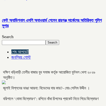
বেস্ট অ্যাডিশনাল এসপি অ্যাওয়ার্ড পেলেন রায়গঞ্জ সার্কেলের অতিরিক্ত পুলিশ
সুপার
Search
Search
শেষ আপডেট
জনপ্রিয় পোস্ট
দক্ষিণ খড়িবাড়ী তেলীর বাজার যুব সমাজ কর্তৃক আয়োজিত ফুটবল খেলা ২০২৬
অনুষ্ঠিত।
জুলাই বিপ্লবের ভাঙা আয়না: বিভেদের দায় কার?- মোঃ সেলিম উদ্দীন ।
বরিশালে ‘বোমা বিস্ফোরণ’: রশিতে বাঁধা চিপসের প্যাকেট নিতে গিয়ে বিস্ফোরণ