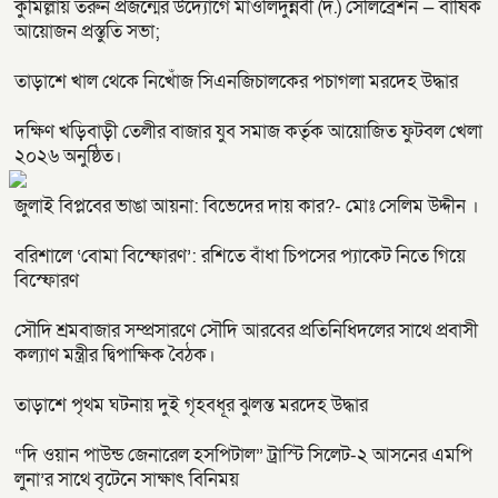
কুমিল্লায় তরুন প্রজন্মের উদ্যোগে মাওলিদুন্নবী (দ.) সেলিব্রেশন — বার্ষিক
আয়োজন প্রস্তুতি সভা;
তাড়াশে খাল থেকে নিখোঁজ সিএনজিচালকের পচাগলা মরদেহ উদ্ধার
দক্ষিণ খড়িবাড়ী তেলীর বাজার যুব সমাজ কর্তৃক আয়োজিত ফুটবল খেলা
২০২৬ অনুষ্ঠিত।
জুলাই বিপ্লবের ভাঙা আয়না: বিভেদের দায় কার?- মোঃ সেলিম উদ্দীন ।
বরিশালে ‘বোমা বিস্ফোরণ’: রশিতে বাঁধা চিপসের প্যাকেট নিতে গিয়ে
বিস্ফোরণ
সৌদি শ্রমবাজার সম্প্রসারণে সৌদি আরবের প্রতিনিধিদলের সাথে প্রবাসী
কল্যাণ মন্ত্রীর দ্বিপাক্ষিক বৈঠক।
তাড়াশে পৃথম ঘটনায় দুই গৃহবধূর ঝুলন্ত মরদেহ উদ্ধার
“দি ওয়ান পাউন্ড জেনারেল হসপিটাল” ট্রাস্টি সিলেট-২ আসনের এমপি
লুনা’র সা‌থে বৃটেনে সাক্ষাৎ বিনিময়