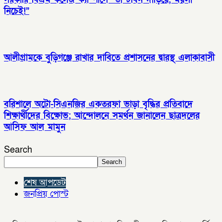
নিচেই!”
আলীগ্রামকে বুড়িগঞ্জে রাখার দাবিতে প্রশাসনের দ্বারস্থ এলাকাবাসী
বরিশালে অটো-সিএনজির একতরফা ভাড়া বৃদ্ধির প্রতিবাদে
শিক্ষার্থীদের বিক্ষোভ; আন্দোলনে সমর্থন জানালেন ছাত্রদলের
আসিফ আল মামুন
Search
Search
শেষ আপডেট
জনপ্রিয় পোস্ট