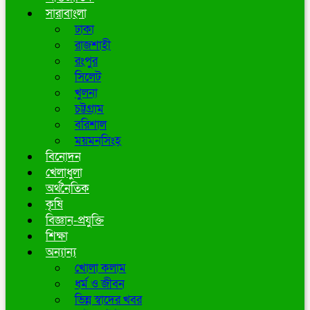
সারাবাংলা
ঢাকা
রাজশাহী
রংপুর
সিলেট
খুলনা
চট্টগ্রাম
বরিশাল
ময়মনসিংহ
বিনোদন
খেলাধুলা
অর্থনৈতিক
কৃষি
বিজ্ঞান-প্রযুক্তি
শিক্ষা
অন্যান্য
খোলা কলাম
ধর্ম ও জীবন
ভিন্ন স্বাদের খবর