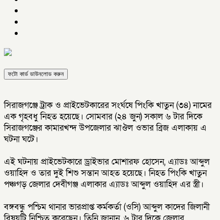
ফটো কার্ড ডাউনলোড করুন
সিরাজগঞ্জে ট্রাক ও প্রাইভেটকারের সংর্ঘষে পিংকি খাতুন (৩৪) নামের
এক গৃহবধু নিহত হয়েছে। সোমবার (২৪ জুন) সকাল ৬ টার দিকে
সিরাজগঞ্জের কামারখন্দ উপজেলার ঝাঔল ওভার ব্রিজ এলাকায় এ
ঘটনা ঘটে।
এই ঘটনায় প্রাইভেটকারে ড্রাইভার মোশারফ হোসেন, এ্যাডঃ আব্দুল
ওয়াহিদ ও তার দুই শিশু সন্তান আহত হয়েছে। নিহত পিংকি খাতুন
পঞ্চগড় জেলার দেবীগঞ্জ এলাকার এ্যাডঃ আব্দুল ওয়াহিদ এর স্ত্রী।
বঙ্গবন্ধু পশ্চিম থানার ভারপ্রাপ্ত কর্মকর্তা (ওসি) আব্দুল কাদের জিলানী
বিষয়টি নিশ্চিত করেছেন। তিনি জানান, ৬ টার দিকে জেলার