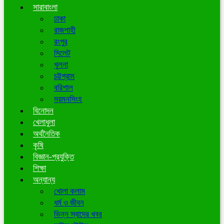
সারাবাংলা
ঢাকা
রাজশাহী
রংপুর
সিলেট
খুলনা
চট্টগ্রাম
বরিশাল
ময়মনসিংহ
বিনোদন
খেলাধুলা
অর্থনৈতিক
কৃষি
বিজ্ঞান-প্রযুক্তি
শিক্ষা
অন্যান্য
খোলা কলাম
ধর্ম ও জীবন
ভিন্ন স্বাদের খবর