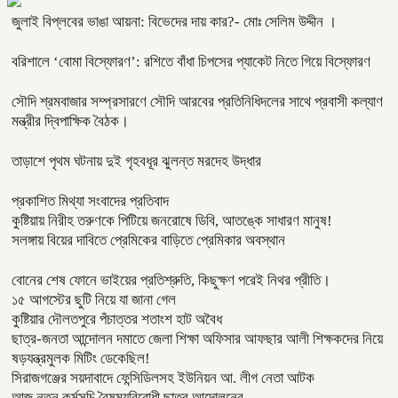
জুলাই বিপ্লবের ভাঙা আয়না: বিভেদের দায় কার?- মোঃ সেলিম উদ্দীন ।
বরিশালে ‘বোমা বিস্ফোরণ’: রশিতে বাঁধা চিপসের প্যাকেট নিতে গিয়ে বিস্ফোরণ
সৌদি শ্রমবাজার সম্প্রসারণে সৌদি আরবের প্রতিনিধিদলের সাথে প্রবাসী কল্যাণ
মন্ত্রীর দ্বিপাক্ষিক বৈঠক।
তাড়াশে পৃথম ঘটনায় দুই গৃহবধূর ঝুলন্ত মরদেহ উদ্ধার
প্রকাশিত মিথ্যা সংবাদের প্রতিবাদ
কুষ্টিয়ায় নিরীহ তরুণকে পিটিয়ে জনরোষে ডিবি, আতঙ্কে সাধারণ মানুষ!
সলঙ্গায় বিয়ের দাবিতে প্রেমিকের বাড়িতে প্রেমিকার অবস্থান
বোনের শেষ ফোনে ভাইয়ের প্রতিশ্রুতি, কিছুক্ষণ পরেই নিথর প্রীতি।
১৫ আগস্টের ছুটি নিয়ে যা জানা গেল
কুষ্টিয়ার দৌলতপুরে পঁচাত্তর শতাংশ হাট অবৈধ
ছাত্র-জনতা আন্দোলন দমাতে জেলা শিক্ষা অফিসার আফছার আলী শিক্ষকদের নিয়ে
ষড়যন্ত্রমুলক মিটিং ডেকেছিল!
সিরাজগঞ্জের সয়দাবাদে ফেন্সিডিলসহ ইউনিয়ন আ. লীগ নেতা আটক
আজ নতুন কর্মসূচি বৈষম্যবিরোধী ছাত্র আন্দোলনের