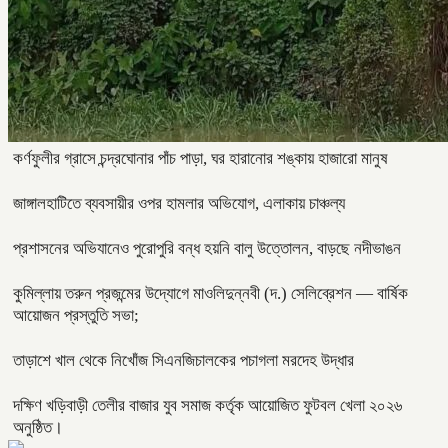
কর্ণফুলীর গ্রাসে চন্দ্রঘোনার পাঁচ পাড়া, ঘর হারানোর শঙ্কায় হাজারো মানুষ
জাঙ্গালহাটিতে ব্যবসায়ীর ওপর হামলার অভিযোগ, এলাকায় চাঞ্চল্য
প্রশাসনের অভিযানেও পুরোপুরি বন্ধ হয়নি বালু উত্তোলন, বাড়ছে নদীভাঙন
কুমিল্লায় তরুন প্রজন্মের উদ্যোগে মাওলিদুন্নবী (দ.) সেলিব্রেশন — বার্ষিক
আয়োজন প্রস্তুতি সভা;
তাড়াশে খাল থেকে নিখোঁজ সিএনজিচালকের পচাগলা মরদেহ উদ্ধার
দক্ষিণ খড়িবাড়ী তেলীর বাজার যুব সমাজ কর্তৃক আয়োজিত ফুটবল খেলা ২০২৬
অনুষ্ঠিত।