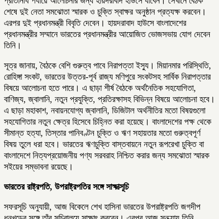
প্রতিনিধি পর্যায়ে আলোচনার জন্য হায়দরাবাদ হাউসে যাবেন। সেখানে বৈঠক
শেষে দুই নেতা সমঝোতা স্মারক ও চুক্তি স্বাক্ষর অনুষ্ঠান প্রত্যক্ষ করবেন।
এরপর দুই প্রধানমন্ত্রী বিবৃতি দেবেন। হায়দরাবাদ হাউসে বাংলাদেশের
প্রধানমন্ত্রীর সম্মানে ভারতের প্রধানমন্ত্রীর আয়োজিত ভোজসভায় যোগ দেবেন
তিনি।
সূত্র জানায়, বৈঠকে বেশি গুরুত্ব পাবে নিরাপত্তা ইস্যু। মিয়ানমার পরিস্থিতি,
রোহিঙ্গা সংকট, ভারতের উত্তর-পূর্ব রাজ্য মণিপুরে সংকটসহ সার্বিক নিরাপত্তার
বিষয়ে আলোচনা হতে পারে। এ ছাড়া শীর্ষ বৈঠকে অর্থনৈতিক সহযোগিতা,
বাণিজ্য, জ্বালানি, নতুন প্রযুক্তি, প্রতিরক্ষাসহ বিভিন্ন বিষয়ে আলোচনা হবে।
এ ছাড়া মহাকাশ, নবায়নযোগ্য জ্বালানি, ডিজিটাল অর্থনীতির মতো বিষয়গুলো
সহযোগিতার নতুন ক্ষেত্র হিসেবে চিহ্নিত করা হয়েছে। বাংলাদেশের পক্ষ থেকে
সীমান্ত হত্যা, তিস্তার পানিবণ্টন চুক্তি ও ঋণ সহায়তার মতো গুরুত্বপূর্ণ
বিষয় তুলে ধরা হবে। ভারতের ঋণচুক্তি বাস্তবায়নে নতুন রূপরেখা চুক্তি বা
বাংলাদেশে নিত্যপ্রয়োজনীয় পণ্য সরবরাহ নিশ্চিত করার জন্য সমঝোতা স্মারক
সইয়ের সম্ভাবনা রয়েছে।
ভারতের রাষ্ট্রপতি
, উপরাষ্ট্রপতির সঙ্গে সাক্ষাত্সূচি
সফরসূচি অনুযায়ী, আজ বিকেলে শেখ হাসিনা ভারতের উপরাষ্ট্রপতি জগদীপ
ধনখড়ের সঙ্গে তাঁর সচিবালয়ে সাক্ষাৎ করবেন। এরপর আজ সন্ধ্যায় তিনি