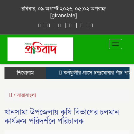
রবিবার, ০৯ অগাস্ট ২০২৬, ০৫:০২ অপরাহ্ন
[gtranslate]
Toggle
navigat
শিরোনাম
কর্ণফুলীর গ্রাসে চন্দ্রঘোনার পাঁচ পাড়া, 
/
সারাবাংলা
খানসামা উপজেলায় কৃষি বিভাগের চলমান
কার্যক্রম পরিদর্শনে পরিচালক