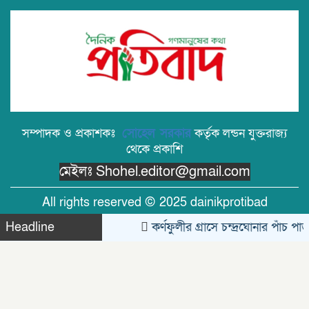
তাড়াশে খাল থেকে নিখোঁজ সিএনজিচালকের
পচাগলা মরদেহ উদ্ধার
দক্ষিণ খড়িবাড়ী তেলীর বাজার যুব সমাজ কর্তৃক
আয়োজিত ফুটবল খেলা ২০২৬ অনুষ্ঠিত।
সম্পাদক ও প্রকাশকঃ
সোহেল সরকার
কর্তৃক লন্ডন যুক্তরাজ্য
জুলাই বিপ্লবের ভাঙা আয়না: বিভেদের দায়
কার?- মোঃ সেলিম উদ্দীন ।
থেকে প্রকাশি
মেইলঃ Shohel.editor@gmail.com
বরিশালে ‘বোমা বিস্ফোরণ’: রশিতে বাঁধা
All rights reserved © 2025 dainikprotibad
চিপসের প্যাকেট নিতে গিয়ে বিস্ফোরণ
Headline
কর্ণফুলীর গ্রাসে চন্দ্রঘোনার পাঁচ পাড়া,
সৌদি শ্রমবাজার সম্প্রসারণে সৌদি আরবের
প্রতিনিধিদলের সাথে প্রবাসী কল্যাণ মন্ত্রীর
Theme Created By
Limon Kabir
দ্বিপাক্ষিক বৈঠক।
তাড়াশে পৃথম ঘটনায় দুই গৃহবধূর ঝুলন্ত মরদেহ
https://slotbet.online/