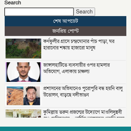
Search
Search
শেষ আপডেট
জনপ্রিয় পোস্ট
কর্ণফুলীর গ্রাসে চন্দ্রঘোনার পাঁচ পাড়া, ঘর
হারানোর শঙ্কায় হাজারো মানুষ
জাঙ্গালহাটিতে ব্যবসায়ীর ওপর হামলার
অভিযোগ, এলাকায় চাঞ্চল্য
প্রশাসনের অভিযানেও পুরোপুরি বন্ধ হয়নি বালু
উত্তোলন, বাড়ছে নদীভাঙন
কুমিল্লায় তরুন প্রজন্মের উদ্যোগে মাওলিদুন্নবী
(দ.) সেলিব্রেশন — বার্ষিক আয়োজন প্রস্তুতি সভা;