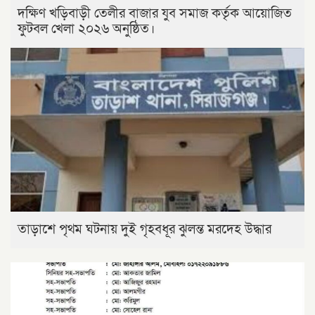
দক্ষিণ খড়িবাড়ী তেলীর বাজার যুব সমাজ কর্তৃক আয়োজিত
ফুটবল খেলা ২০২৬ অনুষ্ঠিত।
তাড়াশে পৃথম ঘটনায় দুই গৃহবধূর ঝুলন্ত মরদেহ উদ্ধার