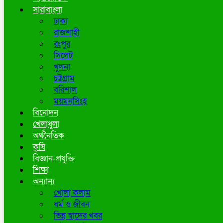
সারাবাংলা
ঢাকা
রাজশাহী
রংপুর
সিলেট
খুলনা
চট্টগ্রাম
বরিশাল
ময়মনসিংহ
বিনোদন
খেলাধুলা
অর্থনৈতিক
কৃষি
বিজ্ঞান-প্রযুক্তি
শিক্ষা
অন্যান্য
খোলা কলাম
ধর্ম ও জীবন
ভিন্ন স্বাদের খবর