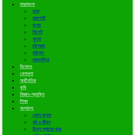
সারাবাংলা
ঢাকা
রাজশাহী
রংপুর
সিলেট
খুলনা
চট্টগ্রাম
বরিশাল
ময়মনসিংহ
বিনোদন
খেলাধুলা
অর্থনৈতিক
কৃষি
বিজ্ঞান-প্রযুক্তি
শিক্ষা
অন্যান্য
খোলা কলাম
ধর্ম ও জীবন
ভিন্ন স্বাদের খবর