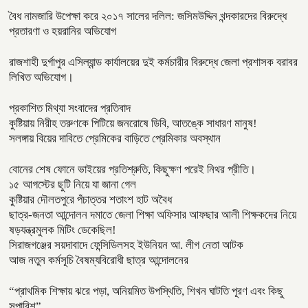
বৈধ নামজারি উপেক্ষা করে ২০১৭ সালের দলিল: জসিমউদ্দিন খন্দকারদের বিরুদ্ধে
প্রতারণা ও হয়রানির অভিযোগ
রাজশাহী দুর্গাপুর এসিল্যান্ড কার্যালয়ের দুই কর্মচারীর বিরুদ্ধে জেলা প্রশাসক বরাবর
লিখিত অভিযোগ।
প্রকাশিত মিথ্যা সংবাদের প্রতিবাদ
কুষ্টিয়ায় নিরীহ তরুণকে পিটিয়ে জনরোষে ডিবি, আতঙ্কে সাধারণ মানুষ!
সলঙ্গায় বিয়ের দাবিতে প্রেমিকের বাড়িতে প্রেমিকার অবস্থান
বোনের শেষ ফোনে ভাইয়ের প্রতিশ্রুতি, কিছুক্ষণ পরেই নিথর প্রীতি।
১৫ আগস্টের ছুটি নিয়ে যা জানা গেল
কুষ্টিয়ার দৌলতপুরে পঁচাত্তর শতাংশ হাট অবৈধ
ছাত্র-জনতা আন্দোলন দমাতে জেলা শিক্ষা অফিসার আফছার আলী শিক্ষকদের নিয়ে
ষড়যন্ত্রমুলক মিটিং ডেকেছিল!
সিরাজগঞ্জের সয়দাবাদে ফেন্সিডিলসহ ইউনিয়ন আ. লীগ নেতা আটক
আজ নতুন কর্মসূচি বৈষম্যবিরোধী ছাত্র আন্দোলনের
“প্রাথমিক শিক্ষায় ঝরে পড়া, অনিয়মিত উপস্থিতি, শিখন ঘাটতি পূরণ এবং কিছু
সুপারিশ”