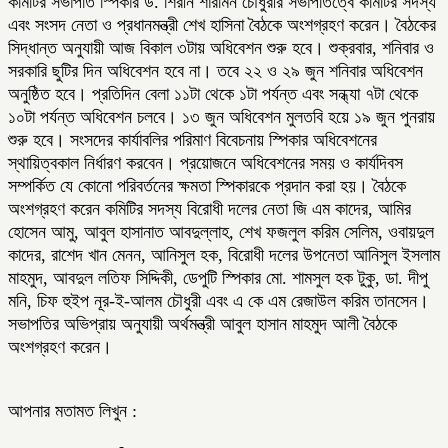
কমিটির সভাপতি স্পিকার ড. শিরীন শারমিন চৌধুরীর সভাপতিত্বে কমিটির সদস্য
এবং সংসদ নেতা ও প্রধানমন্ত্রী শেখ হাসিনা বৈঠকে অংশগ্রহণ করেন। বৈঠকের
সিদ্ধান্ত অনুযায়ী আজ বিকাল ৩টায় অধিবেশন শুরু হবে। শুক্রবার, শনিবার ও
সরকারি ছুটির দিন অধিবেশন হবে না। তবে ২২ ও ২৯ জুন শনিবার অধিবেশন
অনুষ্ঠিত হবে। প্রতিদিন বেলা ১১টা থেকে ১টা পর্যন্ত এবং সন্ধ্যা ৭টা থেকে
১০টা পর্যন্ত অধিবেশন চলবে। ১৩ জুন অধিবেশন মুলতবি হয়ে ১৯ জুন পুনরায়
শুরু হবে। সংসদের কার্যাবলির পরিমাণ বিবেচনায় স্পিকার অধিবেশনের
স্থায়িত্বকাল নির্ধারণ করবেন। প্রয়োজনে অধিবেশনের সময় ও কার্যদিবস
সম্পর্কিত যে কোনো পরিবর্তনের ক্ষমতা স্পিকারকে প্রদান করা হয়। বৈঠকে
অংশগ্রহণ করেন কমিটির সদস্য বিরোধী দলের নেতা জি এম কাদের, আমির
হোসেন আমু, আবুল হাসানাত আবদুল্লাহ, শেখ ফজলুল করিম সেলিম, ওবায়দুল
কাদের, রাশেদ খান মেনন, আনিসুল হক, বিরোধী দলের উপনেতা আনিসুল ইসলাম
মাহমুদ, আবদুল লতিফ সিদ্দিকী, ডেপুটি স্পিকার মো. শামসুল হক টুকু, ডা. দীপু
মনি, চিফ হুইপ নূর-ই-আলম চৌধুরী এবং এ কে এম রেজাউল করিম তানসেন।
সভাপতির অভিপ্রায় অনুযায়ী অর্থমন্ত্রী আবুল হাসান মাহমুদ আলী বৈঠকে
অংশগ্রহণ করেন।
আপনার মতামত লিখুন :