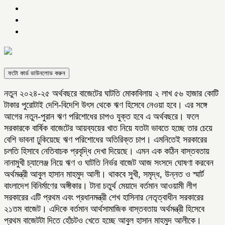
ফটো কার্ড ডাউনলোড করুন
নতুন ২০২৪-২৫ অর্থবছরে বাজেটের ঘাটতি মোকাবিলায় ২ লাখ ৫৬ হাজার কোটি
টাকার পুরোটাই দেশি-বিদেশি উৎস থেকে ঋণ হিসেবে নেওয়া হবে। এর সঙ্গে
আগের নতুন-পুরান ঋণ পরিশোধের চাপও যুক্ত হবে এ অর্থবছরে। ফলে
সরকারকে বার্ষিক বাজেটের আয়ব্যয়ের খাত নিয়ে যতটা ভাবতে হচ্ছে তার চেয়ে
বেশি ভাবনা ঢুকিয়েছে ঋণ পরিশোধের অতিরিক্ত চাপ। এমনিতেই সরকারের
চলতি হিসাবে নেতিবাচক প্রবৃদ্ধি দেখা দিয়েছে। এমন এক কঠিন বাস্তবতায়
নানামুখী চ্যালেঞ্জ নিয়ে ঋণ ও ঘাটতি নির্ভর বাজেট আজ সংসদে ঘোষণা করবেন
অর্থমন্ত্রী আবুল হাসান মাহমুদ আলী। থাকবে সুখী, সমৃদ্ধ, উন্নত ও স্মার্ট
বাংলাদেশ বিনির্মাণের অঙ্গীকার। টানা চতুর্থ মেয়াদে বর্তমান আওয়ামী লীগ
সরকারের এটি প্রথম এবং প্রধানমন্ত্রী শেখ হাসিনার নেতৃত্বাধীন সরকারের
২১তম বাজেট। এদিকে বর্তমান আর্থসামাজিক বাস্তবতায় অর্থমন্ত্রী হিসেবে
প্রথম বাজেটটা দিতে হোঁচটও খেতে হচ্ছে আবুল হাসান মাহমুদ আলীকে।