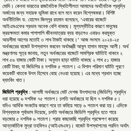
মোদি। কেননা ভারতের রাজনৈতিক স্থিতিশীলতা আমাদের অর্থনৈতিক প্রবৃদ্ধি
অর্জনের জন্য সহায়ক ভূমিকা রাখে বলে মনে করেন বিশ্লেষকরা। বিশিষ্ট
অর্থনীতিবিদ ড. হোসেন জিল্লুর রহমান বলেছেন, ‘এবারের বাজেটে
আইএমএফের প্রভাব অনেক বেশি থাকছে। মূল্যস্ফীতির কারণে মানুষের
ক্রয়ক্ষমতা কমার পাশাপাশি জীবনযাত্রার ব্যয় বাড়লেও এবারও করমুক্ত
আয়সীমা আগের মতোই ৩ লাখ টাকাই থাকছে।’ আজ সংসদে ২০২৪-২৫
অর্থবছরের বাজেট উপস্থাপন করবেন অর্থমন্ত্রী আবুল হাসান মাহমুদ আলী। অর্থ
মন্ত্রণালয় সূত্র জানায়, নতুন অর্থবছরের বাজেটে সামগ্রিক ঘাটতিই থাকবে ২
লাখ ৫৬ হাজার কোটি টাকা। অনুদান ছাড়া ঘাটতি থাকছে ২ লাখ ৫১ হাজার
কোটি টাকা; যা জিডিপির ৪ দশমিক ৫ শতাংশ। এ বিশাল পরিমাণ ঘাটতি পূরণে
কয়েকটি খাতকে উৎস হিসেবে বেছে নেওয়া হয়েছে। এর মধ্যে প্রধান হচ্ছে
ব্যাংকিং খাত।
জিডিপি প্রবৃদ্ধি
: আগামী অর্থবছরে মোট দেশজ উৎপাদনের (জিডিপি) প্রবৃদ্ধি
ধরা হয়েছে ৬ দশমিক ৭৫ শতাংশ। চলতি অর্থবছরে যা ছিল ৭ দশমিক ৫।
যদিও আর্থিক সংকটের কারণে পরে তা কমিয়ে সাড়ে ৬ শতাংশ করা হয়। এদিকে
বিশ্বব্যাংক পূর্বাভাস দিয়েছে, চলতি অর্থবছরে জিডিপি প্রবৃদ্ধি হতে পারে
বড়জোর ৫ দশমিক ৬ শতাংশ। প্রায় কাছাকাছি প্রবৃদ্ধি প্রক্ষেপণ করেছে
আন্তর্জাতিক মুদ্রা তহবিলও (আইএমএফ)। বাজেট উপস্থাপনের পরদিন অর্থাৎ