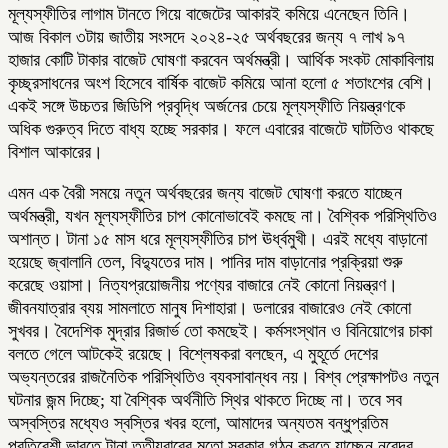
মূল্যস্ফীতির লাগাম টানতে গিয়ে বাজেটের আকারই কমিয়ে এনেছেন তিনি।
আজ বিকাল ৩টায় জাতীয় সংসদে ২০২৪-২৫ অর্থবছরের জন্য ৭ লাখ ৯৭
হাজার কোটি টাকার বাজেট ঘোষণা করবেন অর্থমন্ত্রী। আর্থিক সংকট মোকাবিলায়
কৃচ্ছ্রসাধনের অংশ হিসেবে বার্ষিক বাজেট কমিয়ে আনা হলো ৫ শতাংশের বেশি।
একই সঙ্গে উচ্চতর জিডিপি প্রবৃদ্ধি অর্জনের চেয়ে মূল্যস্ফীতি নিয়ন্ত্রণকে
অধিক গুরুত্ব দিতে বাধ্য হচ্ছে সরকার। ফলে এবারের বাজেটে ঘাটতিও থাকছে
বিশাল আকারের।
এমন এক বৈরী সময়ে নতুন অর্থবছরের জন্য বাজেট ঘোষণা করতে যাচ্ছেন
অর্থমন্ত্রী, যখন মূল্যস্ফীতির চাপ কোনোভাবেই কমছে না। বৈশ্বিক পরিস্থিতিও
অশান্ত। টানা ১৫ মাস ধরে মূল্যস্ফীতির চাপ ঊর্ধ্বমুখী। এরই মধ্যে বাড়ানো
হয়েছে জ্বালানি তেল, বিদ্যুতের দাম। পানির দাম বাড়ানোর প্রক্রিয়া শুরু
করেছে ওয়াসা। নিত্যপ্রয়োজনীয় পণ্যের বাজারে নেই কোনো নিয়ন্ত্রণ।
জীবনযাত্রার ব্যয় সামলাতে মানুষ দিশাহারা। ডলারের বাজারেও নেই কোনো
সুখবর। বৈদেশিক মুদ্রার রিজার্ভ তো কমছেই। কর্মসংস্থান ও বিনিয়োগের চাকা
বলতে গেলে আটকেই রয়েছে। বিশ্লেষকরা বলছেন, এ মুহূর্তে দেশের
অভ্যন্তরের রাজনৈতিক পরিস্থিতিও ব্যবসাবান্ধব নয়। বিশ্ব প্রেক্ষাপটও নতুন
ঘটনার জন্ম দিচ্ছে; যা বৈশ্বিক অর্থনীতি স্থির থাকতে দিচ্ছে না। তবে সব
অস্বস্তির মধ্যেও স্বস্তির খবর হলো, আমাদের অন্যতম বন্ধুপ্রতিম
প্রতিবেশী ভারতে টানা তৃতীয়বারের মতো সরকার গঠন করতে যাচ্ছেন নরেন্দ্র