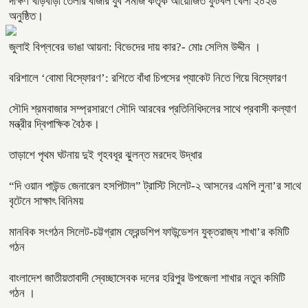
দক্ষিণ খড়িবাড়ী তেলীর বাজার যুব সমাজ কর্তৃক আয়োজিত ফুটবল খেলা ২০২৬
অনুষ্ঠিত।
জুলাই বিপ্লবের ভাঙা আয়না: বিভেদের দায় কার?- মোঃ সেলিম উদ্দীন ।
বরিশালে ‘বোমা বিস্ফোরণ’: রশিতে বাঁধা চিপসের প্যাকেট নিতে গিয়ে বিস্ফোরণ
সৌদি শ্রমবাজার সম্প্রসারণে সৌদি আরবের প্রতিনিধিদলের সাথে প্রবাসী কল্যাণ
মন্ত্রীর দ্বিপাক্ষিক বৈঠক।
তাড়াশে পৃথম ঘটনায় দুই গৃহবধূর ঝুলন্ত মরদেহ উদ্ধার
“দি ওয়ান পাউন্ড জেনারেল হসপিটাল” ট্রাস্টি সিলেট-২ আসনের এমপি লুনা’র সা‌থে
বৃটেনে সাক্ষাৎ বিনিময়
মানবিক সংগঠন সিলেট-চট্টগ্রাম ফ্রেন্ডশিপ ফাউন্ডেশন যুক্তরাজ্য শাখা’র কমিটি
গঠন
বাংলাদেশ জাতীয়তাবাদী স্বেচ্ছাসেবক দলের হরিপুর উপজেলা শাখার নতুন কমিটি
গঠন ।